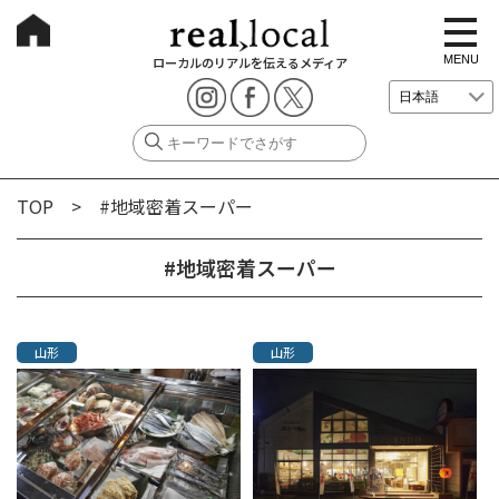
t
o
g
MENU
ローカルのリアルを伝えるメディア
g
l
e
n
a
v
i
g
TOP
> #地域密着スーパー
a
t
i
o
#地域密着スーパー
n
山形
山形