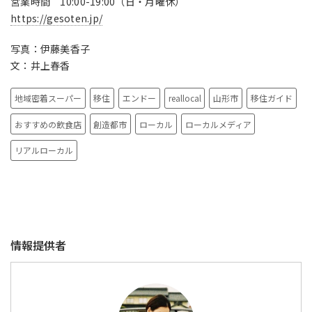
営業時間 10:00-19:00（日・月曜休）
https://gesoten.jp/
写真：伊藤美香子
文：井上春香
地域密着スーパー
移住
エンドー
reallocal
山形市
移住ガイド
おすすめの飲食店
創造都市
ローカル
ローカルメディア
リアルローカル
情報提供者