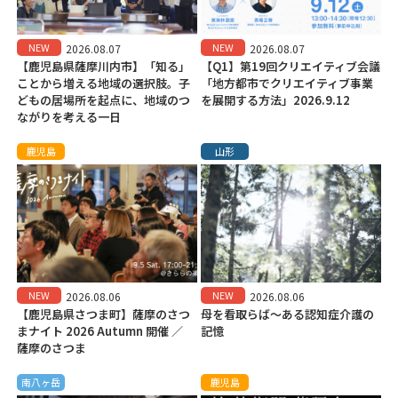
NEW
NEW
2026.08.07
2026.08.07
【鹿児島県薩摩川内市】「知る」
【Q1】第19回クリエイティブ会議
ことから増える地域の選択肢。子
「地方都市でクリエイティブ事業
どもの居場所を起点に、地域のつ
を展開する方法」2026.9.12
ながりを考える一日
鹿児島
山形
NEW
NEW
2026.08.06
2026.08.06
【鹿児島県さつま町】薩摩のさつ
母を看取らば～ある認知症介護の
まナイト 2026 Autumn 開催 ／
記憶
薩摩のさつま
南八ヶ岳
鹿児島