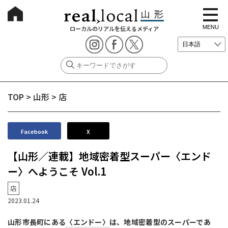
t
o
g
MENU
ローカルのリアルを伝えるメディア
g
l
e
n
a
v
i
g
TOP
>
山形
>
店
a
t
i
o
n
Facebook
X
【山形／連載】地域密着型スーパー〈エンド
ー〉へようこそ Vol.1
店
2023.01.24
山形市長町にある
〈エンドー〉
は、地域密着型のスーパーであ