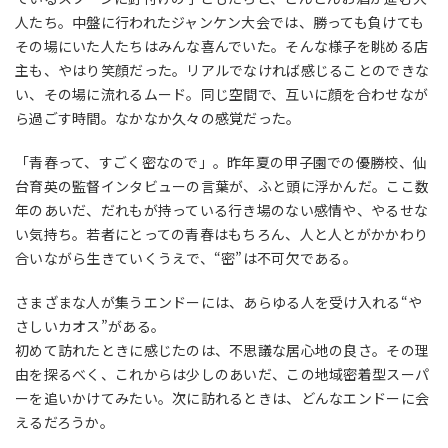
人たち。中盤に行われたジャンケン大会では、勝っても負けても
その場にいた人たちはみんな喜んでいた。そんな様子を眺める店
主も、やはり笑顔だった。リアルでなければ感じることのできな
い、その場に流れるムード。同じ空間で、互いに顔を合わせなが
ら過ごす時間。なかなか久々の感覚だった。
「青春って、すごく密なので」。昨年夏の甲子園での優勝校、仙
台育英の監督インタビューの言葉が、ふと頭に浮かんだ。ここ数
年のあいだ、だれもが持っている行き場のない感情や、やるせな
い気持ち。若者にとっての青春はもちろん、人と人とがかかわり
合いながら生きていくうえで、“密”は不可欠である。
さまざまな人が集うエンドーには、あらゆる人を受け入れる“や
さしいカオス”がある。
初めて訪れたときに感じたのは、不思議な居心地の良さ。その理
由を探るべく、これからは少しのあいだ、この地域密着型スーパ
ーを追いかけてみたい。次に訪れるときは、どんなエンドーに会
えるだろうか。