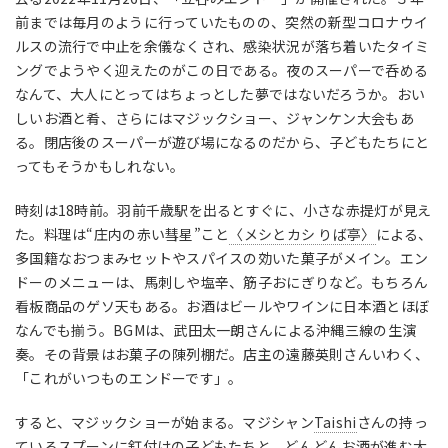
前までは毎月のように行っていたものの、突然の新型コロナウイ
ルスの流行で中止を余儀なくされ、感染状況が落ち着いたタイミ
ングでようやく迎えたのがこの日である。夜のスーパーで呑める
なんて、大人にとってはちょっとした夢ではないだろうか。おい
しいお酒と肴、さらにはマジックショー、ジャンケン大会もあ
る。閉店後のスーパーが遊び場になるのだから、子どもたちにと
ってもそうかもしれない。
時刻は18時前。羽前千歳駅を出るとすぐに、小さな赤提灯が見え
た。料理は“庄内の赤い彗星”こと
〈メシとカシ りば亭〉
による、
多国籍なおつまみセットやスパイスの効いた菓子がメイン。エン
ドーのメニューは、馬刺しや塩辛、筋子おにぎりなど。もちろん
看板商品のゲソ天もある。お酒はビールやワインに日本酒とほぼ
なんでも揃う。BGMは、武田太一朗さんによる沖縄三線の生演
奏。その背景はお菓子の陳列棚だ。店主の遠藤英則さんいわく、
「これがいつものエンドーです」。
すると、マジックショーが始まる。マジシャン
Taishi
さんの持っ
ているスプーンに釘付けの子どもたちと、どんどんお酒が進む大