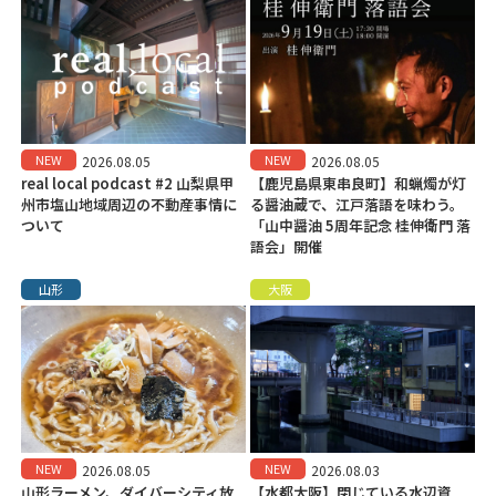
NEW
NEW
2026.08.05
2026.08.05
real local podcast #2 山梨県甲
【鹿児島県東串良町】和蝋燭が灯
州市塩山地域周辺の不動産事情に
る醤油蔵で、江戸落語を味わう。
ついて
「山中醤油 5周年記念 桂伸衛門 落
語会」開催
山形
大阪
NEW
NEW
2026.08.05
2026.08.03
山形ラーメン、ダイバーシティ放
【水都大阪】閉じている水辺資