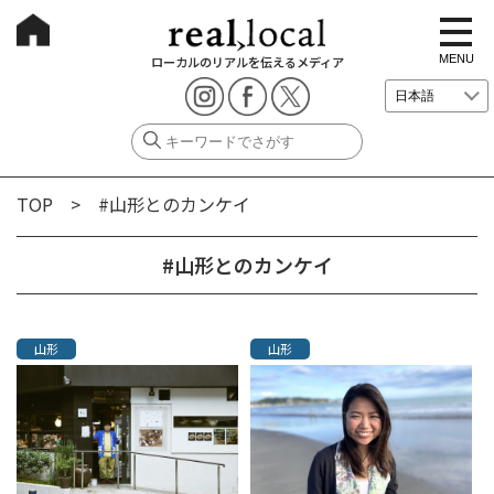
t
o
g
MENU
ローカルのリアルを伝えるメディア
g
l
e
n
a
v
i
g
TOP
> #山形とのカンケイ
a
t
i
o
#山形とのカンケイ
n
山形
山形