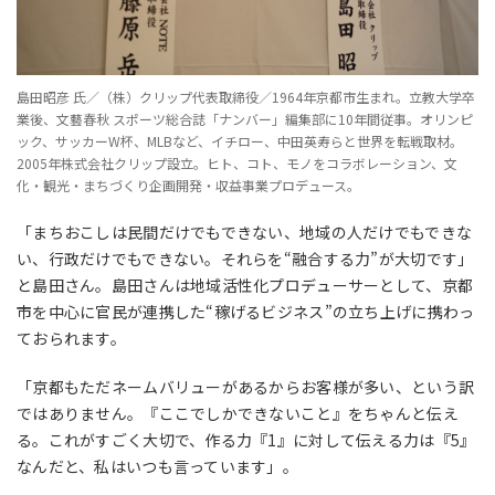
島田昭彦 氏／（株）クリップ代表取締役／1964年京都市生まれ。立教大学卒
業後、文藝春秋 スポーツ総合誌「ナンバー」編集部に10年間従事。オリンピ
ック、サッカーW杯、MLBなど、イチロー、中田英寿らと世界を転戦取材。
2005年株式会社クリップ設立。ヒト、コト、モノをコラボレーション、文
化・観光・まちづくり企画開発・収益事業プロデュース。
「まちおこしは民間だけでもできない、地域の人だけでもできな
い、行政だけでもできない。それらを“融合する力”が大切です」
と島田さん。島田さんは地域活性化プロデューサーとして、京都
市を中心に官民が連携した“稼げるビジネス”の立ち上げに携わっ
ておられます。
「京都もただネームバリューがあるからお客様が多い、という訳
ではありません。『ここでしかできないこと』をちゃんと伝え
る。これがすごく大切で、作る力『1』に対して伝える力は『5』
なんだと、私はいつも言っています」。