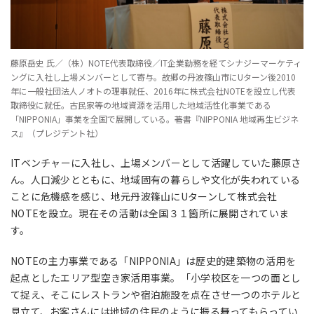
藤原岳史 氏／（株）NOTE代表取締役／IT企業勤務を経てシナジーマーケティ
ングに入社し上場メンバーとして寄与。故郷の丹波篠山市にUターン後2010
年に一般社団法人ノオトの理事就任、2016年に株式会社NOTEを設立し代表
取締役に就任。古民家等の地域資源を活用した地域活性化事業である
「NIPPONIA」事業を全国で展開している。著書『NIPPONIA 地域再生ビジネ
ス』（プレジデント社）
ITベンチャーに入社し、上場メンバーとして活躍していた藤原さ
ん。人口減少とともに、地域固有の暮らしや文化が失われている
ことに危機感を感じ、地元丹波篠山にUターンして株式会社
NOTEを設立。現在その活動は全国３１箇所に展開されていま
す。
NOTEの主力事業である「NIPPONIA」は歴史的建築物の活用を
起点としたエリア型空き家活用事業。「小学校区を一つの面とし
て捉え、そこにレストランや宿泊施設を点在させ一つのホテルと
見立て、お客さんには地域の住民のように振る舞ってもらってい