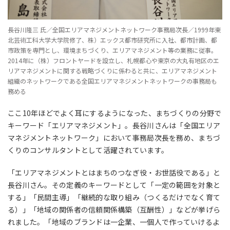
長谷川隆三 氏／全国エリアマネジメントネットワーク事務局次長／1999年東
北芸術工科大学大学院修了、株）エックス都市研究所に入社、都市計画、都
市政策を専門とし、環境まちづくり、エリアマネジメント等の業務に従事。
2014年に（株）フロントヤードを設立し、札幌都心や東京の大丸有地区のエ
リアマネジメントに関する戦略づくりに係わると共に、エリアマネジメント
組織のネットワークである全国エリアマネジメントネットワークの事務局も
務める
ここ10年ほどでよく耳にするようになった、まちづくりの分野で
キーワード「エリアマネジメント」。長谷川さんは「全国エリア
マネジメントネットワーク」において事務局次長を務め、まちづ
くりのコンサルタントとして活躍されています。
「エリアマネジメントとはまちのつなぎ役・お世話役である」と
長谷川さん。その定義のキーワードとして「一定の範囲を対象と
する」「民間主導」「継続的な取り組み（つくるだけでなく育て
る）」「地域の関係者の信頼関係構築（互酬性）」などが挙げら
れました。「地域のブランドは一企業、一個人で作っていけるよ