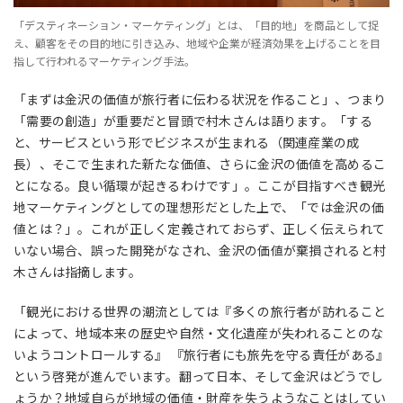
「デスティネーション・マーケティング」とは、「目的地」を商品として捉
え、顧客をその目的地に引き込み、地域や企業が経済効果を上げることを目
指して行われるマーケティング手法。
「まずは金沢の価値が旅行者に伝わる状況を作ること」、つまり
「需要の創造」が重要だと冒頭で村木さんは語ります。「する
と、サービスという形でビジネスが生まれる（関連産業の成
長）、そこで生まれた新たな価値、さらに金沢の価値を高めるこ
とになる。良い循環が起きるわけです」。ここが目指すべき観光
地マーケティングとしての理想形だとした上で、「では金沢の価
値とは？」。これが正しく定義されておらず、正しく伝えられて
いない場合、誤った開発がなされ、金沢の価値が棄損されると村
木さんは指摘します。
「観光における世界の潮流としては『多くの旅行者が訪れること
によって、地域本来の歴史や自然・文化遺産が失われることのな
いようコントロールする』 『旅行者にも旅先を守る責任がある』
という啓発が進んでいます。翻って日本、そして金沢はどうでし
ょうか？地域自らが地域の価値・財産を失うようなことはしてい