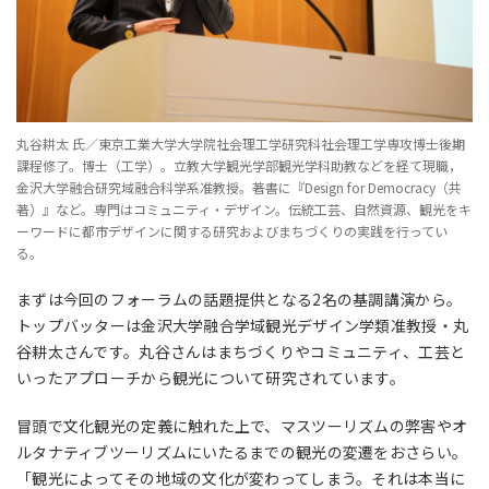
丸谷耕太 氏／東京工業大学大学院社会理工学研究科社会理工学専攻博士後期
課程修了。博士（工学）。立教大学観光学部観光学科助教などを経て現職，
金沢大学融合研究域融合科学系准教授。著書に『Design for Democracy（共
著）』など。専門はコミュニティ・デザイン。伝統工芸、自然資源、観光をキ
ーワードに都市デザインに関する研究およびまちづくりの実践を行ってい
る。
まずは今回のフォーラムの話題提供となる2名の基調講演から。
トップバッターは金沢大学融合学域観光デザイン学類准教授・丸
谷耕太さんです。丸谷さんはまちづくりやコミュニティ、工芸と
いったアプローチから観光について研究されています。
冒頭で文化観光の定義に触れた上で、マスツーリズムの弊害やオ
ルタナティブツーリズムにいたるまでの観光の変遷をおさらい。
「観光によってその地域の文化が変わってしまう。それは本当に