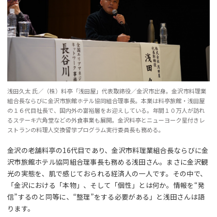
浅田久太 氏／（株）料亭「浅田屋」代表取締役／金沢市出身。金沢市料理業
組合長ならびに金沢市旅館ホテル協同組合理事長。本業は料亭旅館・浅田屋
の１６代目社長で、国内外の富裕層をお迎えしている。年間１０万人が訪れ
るステーキ六角堂などの外食事業も展開。金沢料亭とニューヨーク星付きレ
ストランの料理人交換留学プログラム実行委員長も務める。
金沢の老舗料亭の16代目であり、金沢市料理業組合長ならびに金
沢市旅館ホテル協同組合理事長も務める浅田さん。まさに金沢観
光の実態を、肌で感じておられる経済人の一人です。その中で、
「金沢における「本物」、そして「個性」とは何か。情報を“発
信”するのと同等に、“整理”をする必要がある」と浅田さんは語
ります。