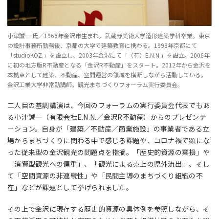
小津誠一 氏／1966年金沢市生まれ。武蔵野美術大学造形建築学科卒業。東京
の設計事務所勤務後、京都の大学で建築教育に携わる。1998年京都にて
「studioKOZ.」を設立し、2003年金沢にて「（有）E.N.N.」を設立。2006年
に初の地方版R不動産となる「金沢R不動産」をスタート。2012年から金沢を
本拠点として建築、不動産、空間運営の領域を横断しながら活動している。
金沢工業大学非常勤講師。観光まちづくりフォーラム実行委員会。
二人目の基調講演は、今回のフォーラムの実行委員会代表でもあ
る小津誠一（有限会社E.N.N.／金沢R不動産）からのプレゼンテ
ーション。自身が「建築／不動産／商業施設」の事業者である立
場からまちづくりに関わる中で感じる課題や、コロナ禍で顕にな
った従来型の金沢観光の問題点を指摘。「歴史的資源の棄損」や
「消費型観光への偏重」、「観光による売上の県外流出」、そし
て「空間資源の非連続性」や「民間主導のまちづくり組織の不
在」などが課題として挙げられました。
その上で金沢に現存する歴史的資源の具体例を参照しながら、そ