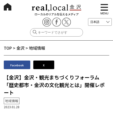
t
o
g
MENU
ローカルのリアルを伝えるメディア
g
l
e
n
a
v
i
g
TOP
>
金沢
>
地域情報
a
t
i
o
n
Facebook
X
【金沢】金沢・観光まちづくりフォーラム
「歴史都市・金沢の文化観光とは」開催レポ
ート
地域情報
2023.01.28