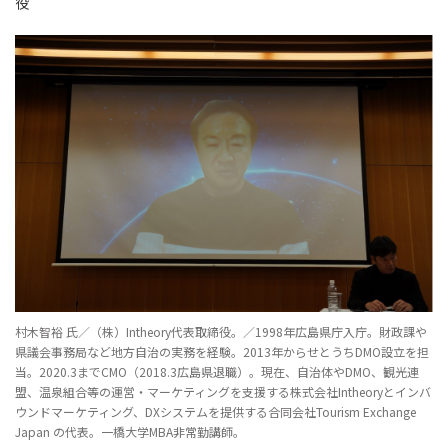
役
村木智裕 氏／（株）Intheory代表取締役。／1998年広島県庁入庁。財政課や
県議会事務局など地方自治の実務を経験。2013年からせとうちDMO設立を担
当。2020.3までCMO（2018.3広島県退職）。現在、自治体やDMO、観光連
盟、温泉組合等の運営・マーケティングを支援する株式会社Intheoryとインバ
ウンドマーケティング、DXシステムを提供する合同会社Tourism Exchange
Japan の代表。一橋大学MBA非常勤講師。