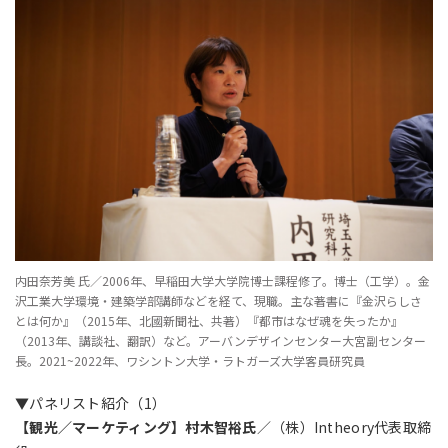
内田奈芳美 氏／2006年、早稲田大学大学院博士課程修了。博士（工学）。金
沢工業大学環境・建築学部講師などを経て、現職。主な著書に『金沢らしさ
とは何か』（2015年、北國新聞社、共著）『都市はなぜ魂を失ったか』
（2013年、講談社、翻訳）など。アーバンデザインセンター大宮副センター
長。2021~2022年、ワシントン大学・ラトガーズ大学客員研究員
▼パネリスト紹介（1）
【観光／マーケティング】村木智裕氏
／（株）Intheory代表取締