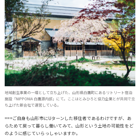
地域創生事業の一環として立ち上げた、山形県白鷹町にあるリトリート宿泊
施設「NIPPONIA 白鷹源内邸」にて。ここはとみひろと協力企業とが共同で立
ち上げた新会社で運営している。
===ご自身も山形市にUターンした移住者であるわけですが、あ
らためて戻って暮らし働いてみて、山形という土地の可能性をど
のように感じていらっしゃいますか。