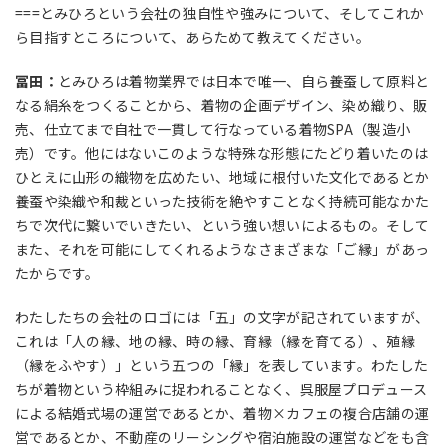
===とみひろという会社の独自性や強みについて、そしてこれか
ら目指すところについて、あらためて教えてください。
冨田：
とみひろは着物業界では日本で唯一、自ら養蚕して原料と
なる絹糸をつくることから、着物の企画デザイン、染め織り、販
売、仕立てまで自社で一貫して行なっている着物SPA（製造小
売）です。他にはないこのような特殊な形態にたどり着いたのは
ひとえに山形の織物を広めたい、地域に根付いた文化であるとか
養蚕や染織や和裁といった技術を絶やすことなく持続可能なかた
ちで次代に繋いでいきたい、という強い想いによるもの。そして
また、それを可能にしてくれるようなさまざまな「ご縁」があっ
たからです。
わたしたちの会社のロゴには「五」の文字が記されていますが、
これは「人の縁、地の縁、時の縁、育縁（縁を育てる）、殖縁
（縁をふやす）」という五つの「縁」を表しています。わたした
ちが着物という枠組みに捉われることなく、呉服屋プロデュース
による結婚式場の運営であるとか、着物×カフェの複合店舗の運
営であるとか、不動産のリーシングや宿泊施設の運営などをも含