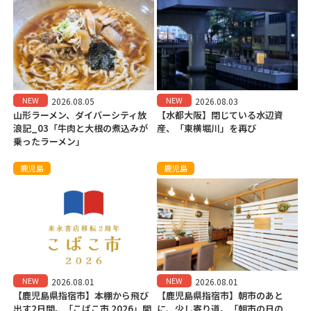
NEW
NEW
2026.08.05
2026.08.03
山形ラーメン、ダイバーシティ放
【水都大阪】閉じている水辺資
浪記_03「牛肉と大根の煮込みが
産、「東横堀川」を再び
乗ったラーメン」
鹿児島
鹿児島
NEW
NEW
2026.08.01
2026.08.01
【鹿児島県指宿市】本棚から飛び
【鹿児島県指宿市】朝市のあと
出す2日間。「こばこ市 2026」開
に、少し寄り道。「朝市の日の