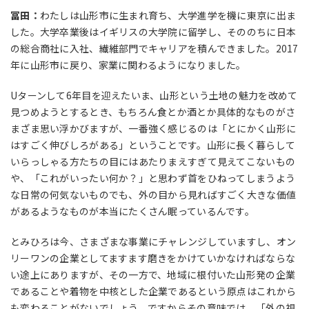
冨田：
わたしは山形市に生まれ育ち、大学進学を機に東京に出ま
した。大学卒業後はイギリスの大学院に留学し、そののちに日本
の総合商社に入社、繊維部門でキャリアを積んできました。2017
年に山形市に戻り、家業に関わるようになりました。
Uターンして6年目を迎えたいま、山形という土地の魅力を改めて
見つめようとするとき、もちろん食とか酒とか具体的なものがさ
まざま思い浮かびますが、一番強く感じるのは「とにかく山形に
はすごく伸びしろがある」ということです。山形に長く暮らして
いらっしゃる方たちの目にはあたりまえすぎて見えてこないもの
や、「これがいったい何か？」と思わず首をひねってしまうよう
な日常の何気ないものでも、外の目から見ればすごく大きな価値
があるようなものが本当にたくさん眠っているんです。
とみひろは今、さまざまな事業にチャレンジしていますし、オン
リーワンの企業としてますます磨きをかけていかなければならな
い途上にありますが、その一方で、地域に根付いた山形発の企業
であることや着物を中核とした企業であるという原点はこれから
も変わることがないでしょう。ですからその意味では、「外の視