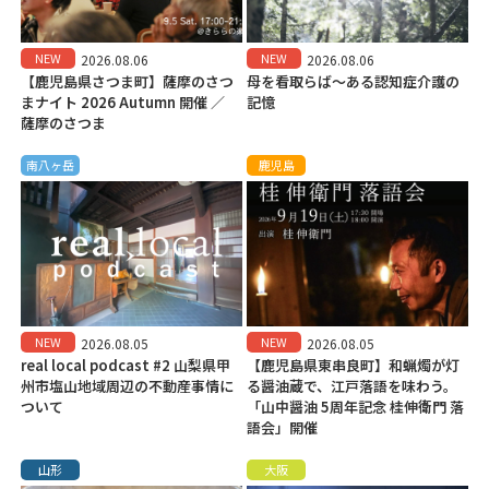
NEW
NEW
2026.08.06
2026.08.06
【鹿児島県さつま町】薩摩のさつ
母を看取らば～ある認知症介護の
まナイト 2026 Autumn 開催 ／
記憶
薩摩のさつま
南八ヶ岳
鹿児島
NEW
NEW
2026.08.05
2026.08.05
real local podcast #2 山梨県甲
【鹿児島県東串良町】和蝋燭が灯
州市塩山地域周辺の不動産事情に
る醤油蔵で、江戸落語を味わう。
ついて
「山中醤油 5周年記念 桂伸衛門 落
語会」開催
山形
大阪