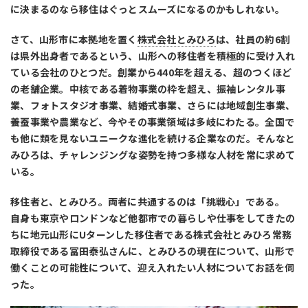
に決まるのなら移住はぐっとスムーズになるのかもしれない。
さて、山形市に本拠地を置く
株式会社とみひろ
は、社員の約6割
は県外出身者であるという、山形への移住者を積極的に受け入れ
ている会社のひとつだ。創業から440年を超える、超のつくほど
の老舗企業。中核である着物事業の枠を超え、振袖レンタル事
業、フォトスタジオ事業、結婚式事業、さらには地域創生事業、
養蚕事業や農業など、今やその事業領域は多岐にわたる。全国で
も他に類を見ないユニークな進化を続ける企業なのだ。そんなと
みひろは、チャレンジングな姿勢を持つ多様な人材を常に求めて
いる。
移住者と、とみひろ。両者に共通するのは「挑戦心」である。
自身も東京やロンドンなど他都市での暮らしや仕事をしてきたの
ちに地元山形にUターンした移住者である株式会社とみひろ常務
取締役である冨田泰弘さんに、とみひろの現在について、山形で
働くことの可能性について、迎え入れたい人材についてお話を伺
った。