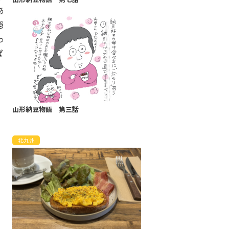
あ
隠
っ
ぱ
山形納豆物語 第三話
北九州