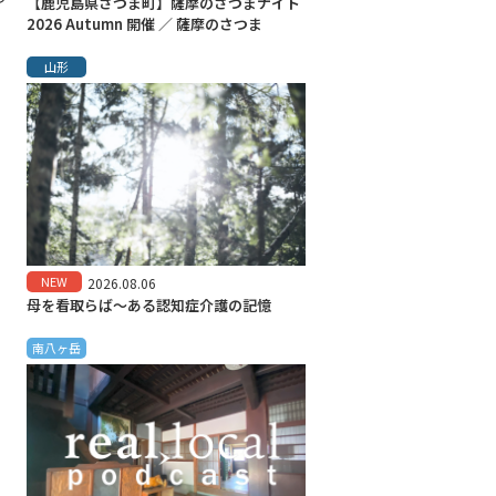
【鹿児島県さつま町】薩摩のさつまナイト
2026 Autumn 開催 ／ 薩摩のさつま
山形
NEW
2026.08.06
母を看取らば～ある認知症介護の記憶
南八ヶ岳