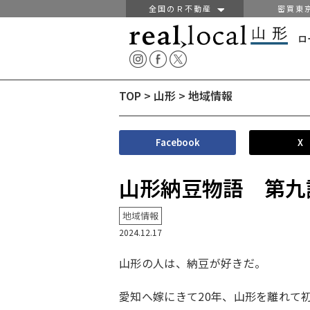
全国のＲ不動産
密買東
ロ
TOP
>
山形
>
地域情報
Facebook
X
山形納豆物語 第九
地域情報
2024.12.17
山形の人は、納豆が好きだ。
愛知へ嫁にきて20年、山形を離れて