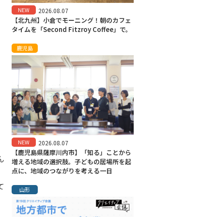
NEW
2026.08.07
【北九州】小倉でモーニング！朝のカフェ
タイムを「Second Fitzroy Coffee」で。
鹿児島
。
。
NEW
2026.08.07
【鹿児島県薩摩川内市】「知る」ことから
ん
増える地域の選択肢。子どもの居場所を起
点に、地域のつながりを考える一日
て
山形