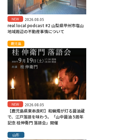
NEW
2026.08.05
real local podcast #2 山梨県甲州市塩山
地域周辺の不動産事情について
鹿児島
NEW
2026.08.05
【鹿児島県東串良町】和蝋燭が灯る醤油蔵
で、江戸落語を味わう。「山中醤油 5周年
記念 桂伸衛門 落語会」開催
山形