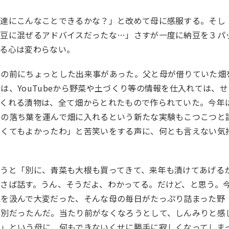
も達にこんなことできるかな？」と改めて母に感服する。そし
納豆に混ぜるアドバイスだったな…」さすが一度に納豆を３パ
する心は変わらない。
その前にちょっとした出来事があった。父と母が借りていた畑
は、YouTubeから野菜や土づくり等の情報を仕入れては、せ
てくれる漬物は、全て畑からとれたもので作られていた。今年
んの落ち葉を運んで畑に入れるという新たな実験もこつこつと
なくてもよかったわ」と苦笑いをする声に、何とも言えない気
言うと「別に、青菜も大根も買ってきて、来年も漬けてあげる
さば話す。うん、そうだよ、わかってる。だけど、と思う。
水を汲んで大変だった、そんな母の毎日がたっぷり詰まった野
格別だったんだ。当たり前がなくなろうとして、しんみりと感
よ」という母に、何もできないくせに勝手に寂しくなってしま