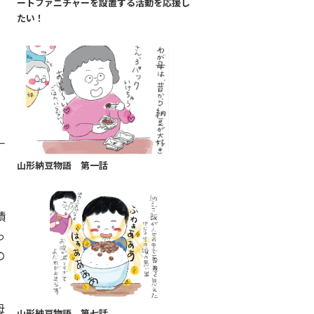
ートファニチャーを設置する活動を応援し
たい！
一
山形納豆物語 第一話
漬
っ
の
母
山形納豆物語 第七話