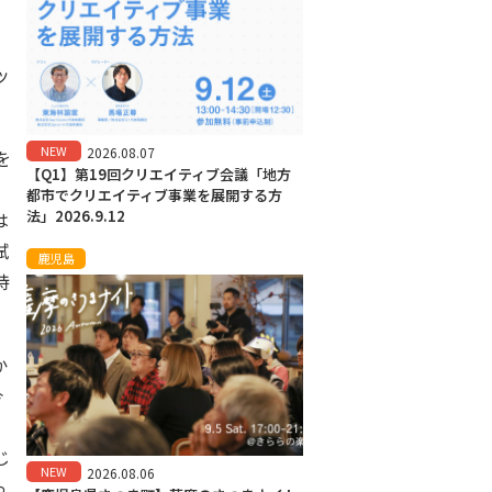
ッ
NEW
2026.08.07
を
【Q1】第19回クリエイティブ会議「地方
都市でクリエイティブ事業を展開する方
法」2026.9.12
は
試
鹿児島
持
か
今
じ
NEW
2026.08.06
っ