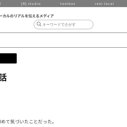
京
[R] studio
toolbox
real local
ーカルのリアルを伝えるメディア
話
初めて気づいたことだった。