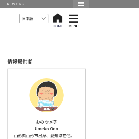
REWORK
t
o
HOME
g
MENU
g
l
e
n
a
v
i
情報提供者
g
a
t
i
o
n
おの ウメ子
Umeko Ono
山形県山形市出身、愛知県在住。