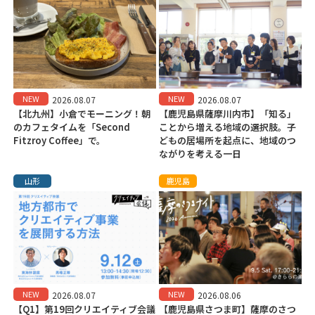
NEW
NEW
2026.08.07
2026.08.07
【北九州】小倉でモーニング！朝
【鹿児島県薩摩川内市】「知る」
のカフェタイムを「Second
ことから増える地域の選択肢。子
Fitzroy Coffee」で。
どもの居場所を起点に、地域のつ
ながりを考える一日
山形
鹿児島
NEW
NEW
2026.08.07
2026.08.06
【Q1】第19回クリエイティブ会議
【鹿児島県さつま町】薩摩のさつ