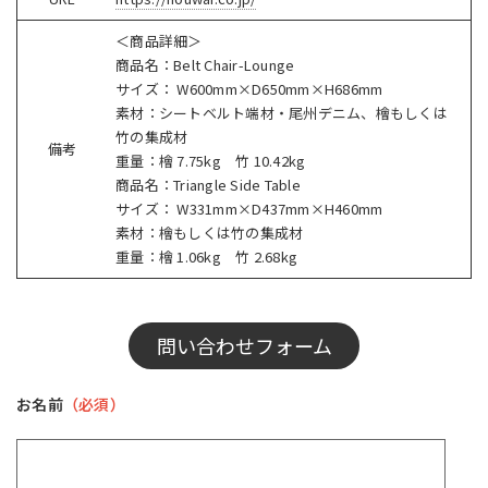
＜商品詳細＞
商品名：Belt Chair-Lounge
サイズ： W600mm×D650mm×H686mm
素材：シートベルト端材・尾州デニム、檜もしくは
竹の集成材
備考
重量：檜 7.75kg 竹 10.42kg
商品名：Triangle Side Table
サイズ： W331mm×D437mm×H460mm
素材：檜もしくは竹の集成材
重量：檜 1.06kg 竹 2.68kg
問い合わせフォーム
お名前
（必須）