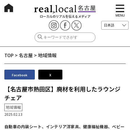
t
o
g
MENU
ローカルのリアルを伝えるメディア
g
l
e
n
a
v
i
g
TOP
>
名古屋
>
地域情報
a
t
i
o
n
Facebook
X
【名古屋市熱田区】廃材を利用したラウンジ
チェア
地域情報
2025.02.13
自動車の内装シート、インテリア洋家具、健康福祉機器、ベビー