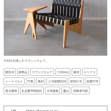
竹材を利用したラウンジチェア。
間伐材
新商品
ラウンジチェア
TORINAS
廃材
トリナス
シートベルト
竹害
端材
三河産間伐材
宝和化学
放置竹林
落合徹哉
名古屋市熱田区
立体縫製
里山
自動車内装
URL
https://houwai.co.jp/