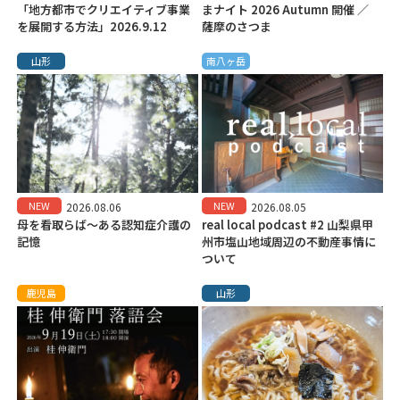
「地方都市でクリエイティブ事業
まナイト 2026 Autumn 開催 ／
を展開する方法」2026.9.12
薩摩のさつま
山形
南八ヶ岳
NEW
NEW
2026.08.06
2026.08.05
母を看取らば～ある認知症介護の
real local podcast #2 山梨県甲
記憶
州市塩山地域周辺の不動産事情に
ついて
鹿児島
山形