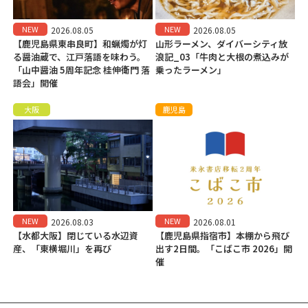
NEW
NEW
2026.08.05
2026.08.05
【鹿児島県東串良町】和蝋燭が灯
山形ラーメン、ダイバーシティ放
る醤油蔵で、江戸落語を味わう。
浪記_03「牛肉と大根の煮込みが
「山中醤油 5周年記念 桂伸衛門 落
乗ったラーメン」
語会」開催
大阪
鹿児島
NEW
NEW
2026.08.03
2026.08.01
【水都大阪】閉じている水辺資
【鹿児島県指宿市】本棚から飛び
産、「東横堀川」を再び
出す2日間。「こばこ市 2026」開
催