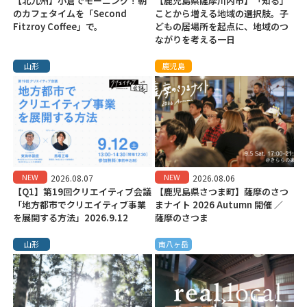
【北九州】小倉でモーニング！朝
【鹿児島県薩摩川内市】「知る」
のカフェタイムを「Second
ことから増える地域の選択肢。子
Fitzroy Coffee」で。
どもの居場所を起点に、地域のつ
ながりを考える一日
山形
鹿児島
NEW
NEW
2026.08.07
2026.08.06
【Q1】第19回クリエイティブ会議
【鹿児島県さつま町】薩摩のさつ
「地方都市でクリエイティブ事業
まナイト 2026 Autumn 開催 ／
を展開する方法」2026.9.12
薩摩のさつま
山形
南八ヶ岳