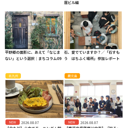
居ビル編
平野郷の面影に、あえて「なじま
石、愛でていますか？／「石すも
ない」という選択｜まちコラム09
う はちふく場所」参加レポート
北九州
鹿児島
NEW
NEW
2026.08.07
2026.08.07