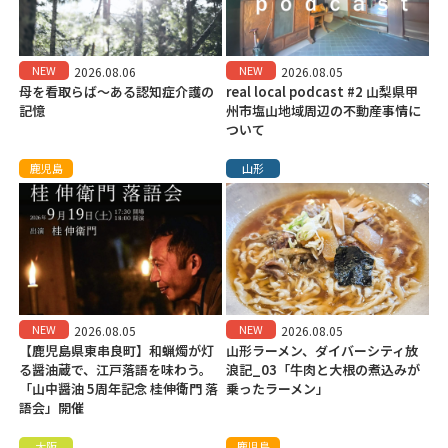
NEW
NEW
2026.08.06
2026.08.05
母を看取らば～ある認知症介護の
real local podcast #2 山梨県甲
記憶
州市塩山地域周辺の不動産事情に
ついて
鹿児島
山形
NEW
NEW
2026.08.05
2026.08.05
【鹿児島県東串良町】和蝋燭が灯
山形ラーメン、ダイバーシティ放
る醤油蔵で、江戸落語を味わう。
浪記_03「牛肉と大根の煮込みが
「山中醤油 5周年記念 桂伸衛門 落
乗ったラーメン」
語会」開催
大阪
鹿児島