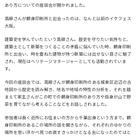
あり方についての座談会が開かれました。
高柳さんが鶴身印刷所と出会ったのは、なんと以前のイケフェス
大阪。
建築史を学んでいたという高柳さん。歴史を守りたい気持ちと、
建築士として新築をつくることの矛盾に悩んでいた時、鶴身印刷
所と出会い、時を重ねた建物が持つ新築には出せない良さに魅了
され、現在はヘリテージマネージャーとしても活動されていま
す。
今回の座談会では、高柳さんが鶴身印刷所のある城東区近辺の古
地図から歴史を読み解き、地名や地域の特性の分析を、それを踏
まえて家主さんがこの町での鶴身印刷所のあり方や自身が山で野
菜を育てながら考えることなどをお話しされました。
参加者は長く近所にお住まいの方から千葉出身という方まで。鶴
身印刷所のあるこの場所の話を聞きながら、それぞれのゆかりの
場所を思い浮かべ見つめ直すきっかけとなる会になったのではと