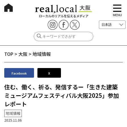
t
o
g
MENU
ローカルのリアルを伝えるメディア
g
l
e
n
a
v
i
g
TOP
>
大阪
>
地域情報
a
t
i
o
n
Facebook
X
住む、働く、祈る、発信するー「生きた建築
ミュージアムフェスティバル大阪2025」参加
レポート
地域情報
2025.11.06