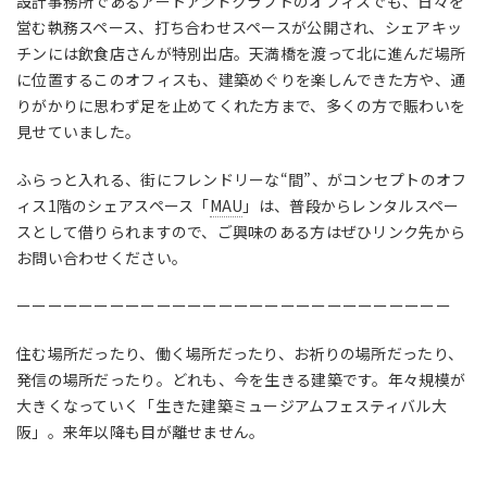
設計事務所であるアートアンドクラフトのオフィスでも、日々を
営む執務スペース、打ち合わせスペースが公開され、シェアキッ
チンには飲食店さんが特別出店。天満橋を渡って北に進んだ場所
に位置するこのオフィスも、建築めぐりを楽しんできた方や、通
りがかりに思わず足を止めてくれた方まで、多くの方で賑わいを
見せていました。
ふらっと入れる、
街にフレンドリーな“間”、がコンセプトの
オフ
ィス1階のシェアスペース「
MAU
」は、普段からレンタルスペー
スとして借りられますので、ご興味のある方はぜひリンク先から
お問い合わせください。
ーーーーーーーーーーーーーーーーーーーーーーーーーーーー
住む場所だったり、働く場所だったり、お祈りの場所だったり、
発信の場所だったり。どれも、今を生きる建築です。年々規模が
大きくなっていく「生きた建築ミュージアムフェスティバル大
阪」。来年以降も目が離せません。