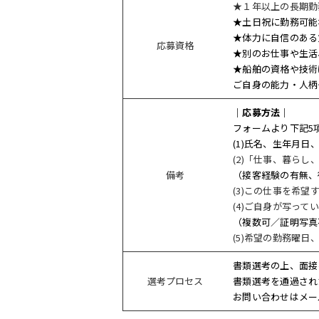
★１年以上の長期勤
★土日祝に勤務可能
★体力に自信のある
応募資格
★別のお仕事や生活
★船舶の資格や技術
ご自身の能力・人柄
｜応募方法｜
フォームより下記5
(1)氏名、生年月
(2)「仕事、暮ら
備考
（接客経験の有無、
(3)この仕事を希望
(4)ご自身が写って
（複数可／証明写真
(5)希望の勤務曜
書類選考の上、面接
選考プロセス
書類選考を通過され
お問い合わせはメー