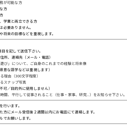
務が可能な方
な方
方
、学業と両立できる方
は必要ありません。
や将来の目標などを重視します。
項目を記して送信下さい。
日、住所、連絡先（メール・電話）
し、遊び」について、ご自身のこれまでの経験と将来像
得意な語学などは重視します）
する理由（300文字程度）
いるスナップ写真
不可／目的外に使用しません）
日、時間、平行して従事されること（仕事・家事、研究...）をお知らせ下さい
を行います。
た方にメール受信後２週間以内にお電話にて連絡します。
ルでお願いします。