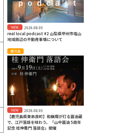
NEW
2026.08.05
real local podcast #2 山梨県甲州市塩山
地域周辺の不動産事情について
鹿児島
。
NEW
2026.08.05
【鹿児島県東串良町】和蝋燭が灯る醤油蔵
で、江戸落語を味わう。「山中醤油 5周年
記念 桂伸衛門 落語会」開催