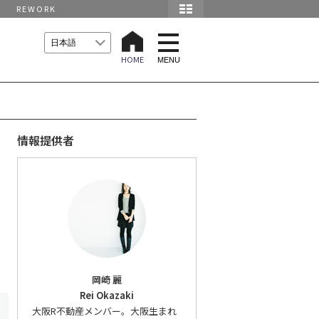
REWORK
t
o
HOME
g
MENU
g
l
e
n
a
v
i
情報提供者
g
a
t
i
o
n
岡崎 麗
Rei Okazaki
大阪R不動産メンバー。大阪生まれ