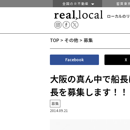
全国のＲ不動産
密買東
ローカルのリ
TOP
>
その他
>
募集
Facebook
X
大阪の真ん中で船長
長を募集します！！
募集
2014.09.21