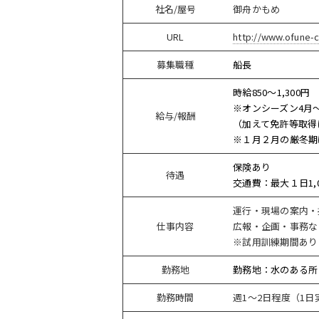
社名/屋号
御舟かもめ
URL
http://www.ofune-
募集職種
船長
時給850～1,300円
※オンシーズン4月～
給与/報酬
（加えて免許等取得
※１月２月の厳冬期
保険あり
待遇
交通費：最大１日1,
運行・現場の案内・
仕事内容
広報・企画・事務な
※試用訓練期間あり
勤務地
勤務地：水のある所
勤務時間
週1～2日程度（1日