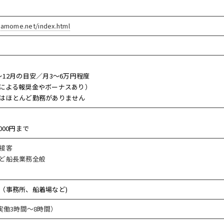
camome.net/index.html
12月の目安／月3～6万円程度
による報奨金やボーナスあり）
はほとんど勤務がありません
000円まで
接客
ど船長業務全般
（事務所、船着場など)
実働3時間～8時間）