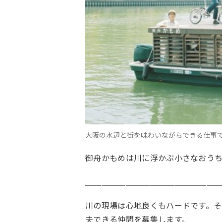
大阪の水辺と街を味わいながらできる仕事です。ご応
御舟かもめは川に浮かぶ小さなおう
＿＿＿＿＿＿＿＿＿＿＿＿＿＿＿＿
川の現場は心地良くもハードです。
夫できる仲間を募集します。