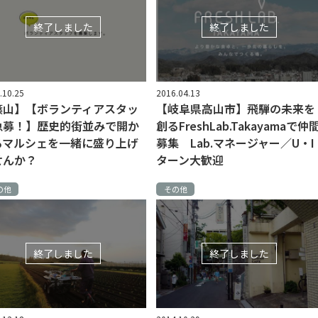
終了しました
終了しました
.10.25
2016.04.13
篠山】【ボランティアスタッ
【岐阜県高山市】飛騨の未来を
急募！】歴史的街並みで開か
創るFreshLab.Takayamaで仲
るマルシェを一緒に盛り上げ
募集 Lab.マネージャー／U・I
せんか？
ターン大歓迎
の他
その他
終了しました
終了しました