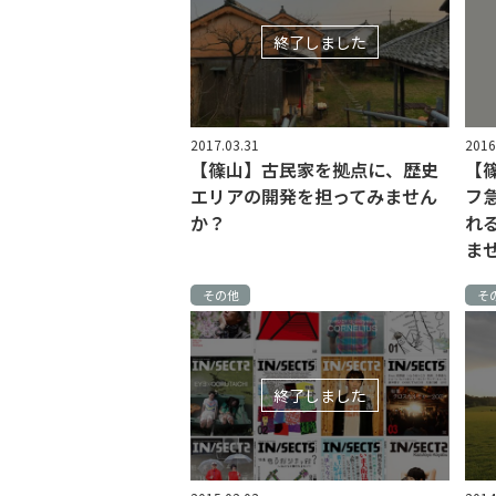
終了しました
2017.03.31
2016
【篠山】古民家を拠点に、歴史
【
エリアの開発を担ってみません
フ
か？
れ
ま
その他
そ
終了しました