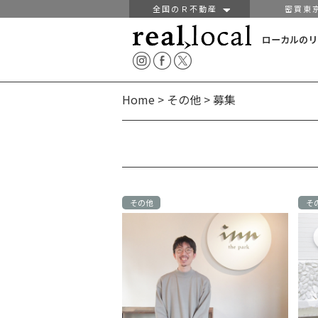
全国のＲ不動産
密買東
ローカルのリ
Home
>
その他
>
募集
その他
そ