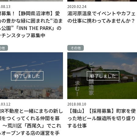
.08.13
2020.02.24
材募集！【静岡県沼津市】愛
湯河原温泉でイベントやカフェ
山の豊かな緑に囲まれた“泊ま
の仕事に携わってみませんか？
公園”「INN THE PARK」の
ッチンスタッフ募集中
の他
その他
終了しました
終了しました
.03.12
2018.08.10
京R不動産と一緒にまちの新し
【篠山】【採用募集】町家を使
顔をつくってくれる仲間を募
った地ビール醸造所を切り盛り
！ 〜荒川区「西尾久」でこれ
する仕事
らオープンする店の運営を手