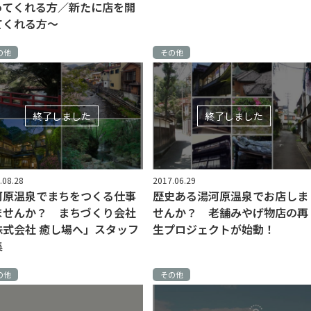
ってくれる方／新たに店を開
てくれる方〜
の他
その他
終了しました
終了しました
.08.28
2017.06.29
河原温泉でまちをつくる仕事
歴史ある湯河原温泉でお店しま
ませんか？ まちづくり会社
せんか？ 老舗みやげ物店の再
株式会社 癒し場へ」スタッフ
生プロジェクトが始動！
集
の他
その他