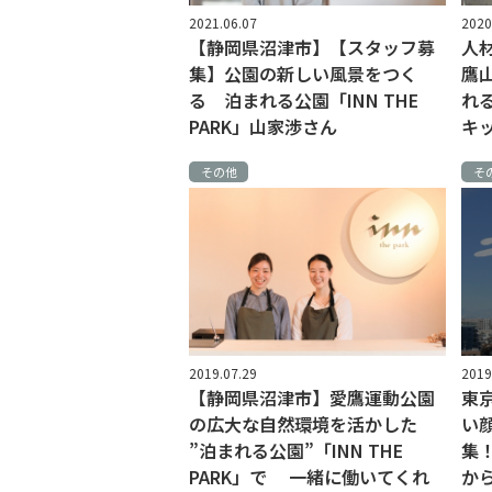
2021.06.07
2020
【静岡県沼津市】【スタッフ募
人
集】公園の新しい風景をつく
鷹
る 泊まれる公園「INN THE
れる
PARK」山家渉さん
キ
その他
そ
2019.07.29
2019
【静岡県沼津市】愛鷹運動公園
東
の広大な自然環境を活かした
い
”泊まれる公園”「INN THE
集
PARK」で 一緒に働いてくれ
か