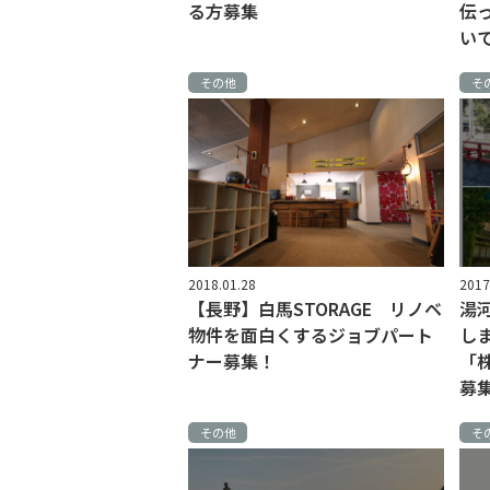
る方募集
伝
い
その他
そ
2018.01.28
2017
【長野】白馬STORAGE リノベ
湯
物件を面白くするジョブパート
し
ナー募集！
「
募
その他
そ