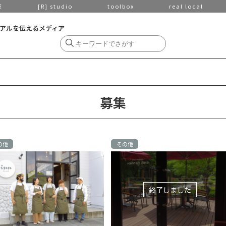
京
[R] studio
toolbox
real local
アルを伝えるメディア
募集
の他
その他
終了しました