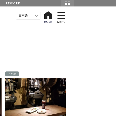
REWORK
t
o
HOME
g
MENU
g
l
e
n
a
v
i
g
a
t
i
o
n
その他