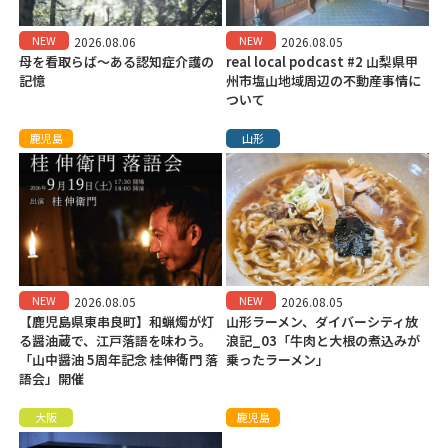
NEW
NEW
2026.08.06
2026.08.05
母を看取らば～ある認知症介護の
real local podcast #2 山梨県甲
記憶
州市塩山地域周辺の不動産事情に
ついて
鹿児島
山形
NEW
NEW
2026.08.05
2026.08.05
【鹿児島県東串良町】和蝋燭が灯
山形ラーメン、ダイバーシティ放
る醤油蔵で、江戸落語を味わう。
浪記_03「牛肉と大根の煮込みが
「山中醤油 5周年記念 桂伸衛門 落
乗ったラーメン」
語会」開催
大阪
鹿児島