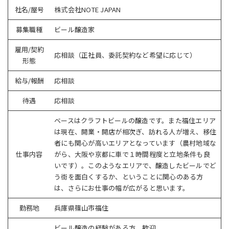
社名/屋号
株式会社NOTE JAPAN
募集職種
ビール醸造家
雇用/契約
応相談（正社員、委託契約など希望に応じて）
形態
給与/報酬
応相談
待遇
応相談
ベースはクラフトビールの醸造です。また福住エリア
は現在、開業・開店が相次ぎ、訪れる人が増え、移住
者にも関心が高いエリアとなっています（農村地域な
仕事内容
がら、大阪や京都に車で１時間程度と立地条件も良
いです）。このようなエリアで、醸造したビールでど
う街を面白くするか、ということに関心のある方
は、さらにお仕事の幅が広がると思います。
勤務地
兵庫県篠山市福住
ビール醸造の経験がある方、歓迎。