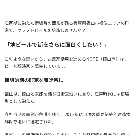
江戸期に栄えた宿場町の面影が残る兵庫県篠山市福住エリアの町
家で、クラフトビールを醸造しませんか？！
「地ビールで街をさらに面白くしたい！」
このような思いから、古民家活用を進める
NOTE（篠山市）
は、
ビール醸造家を募集しています。
■明治期の町家を醸造所に
福住は、篠山と京都を結ぶ旧街道沿いにあり、江戸時代には宿場
町として栄えた。
今も当時の面影が色濃く残り、
2012
年には国の重要伝統的建造物
群保存地区に選定された。
地ビールの醸造所を開設するのは、そんな歴史的な町並みに溶け