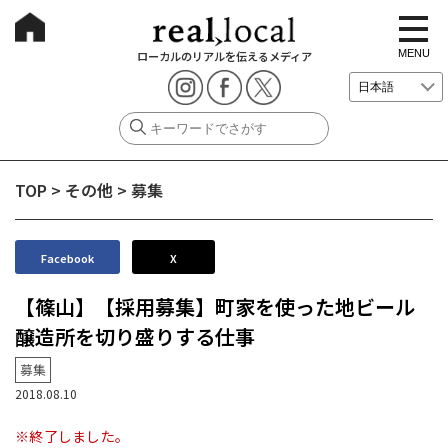
t
o
g
MENU
ローカルのリアルを伝えるメディア
g
l
e
n
a
v
i
g
TOP
>
その他
>
募集
a
t
i
o
n
Facebook
X
【篠山】【採用募集】町家を使った地ビール
醸造所を切り盛りする仕事
募集
2018.08.10
※終了しました。