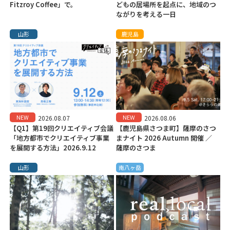
Fitzroy Coffee」で。
どもの居場所を起点に、地域のつ
ながりを考える一日
山形
鹿児島
NEW
NEW
2026.08.07
2026.08.06
【Q1】第19回クリエイティブ会議
【鹿児島県さつま町】薩摩のさつ
「地方都市でクリエイティブ事業
まナイト 2026 Autumn 開催 ／
を展開する方法」2026.9.12
薩摩のさつま
山形
南八ヶ岳