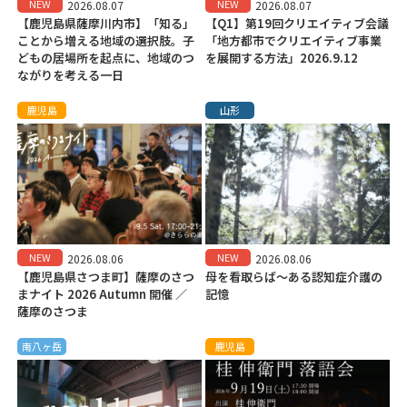
NEW
NEW
2026.08.07
2026.08.07
【鹿児島県薩摩川内市】「知る」
【Q1】第19回クリエイティブ会議
ことから増える地域の選択肢。子
「地方都市でクリエイティブ事業
どもの居場所を起点に、地域のつ
を展開する方法」2026.9.12
ながりを考える一日
鹿児島
山形
NEW
NEW
2026.08.06
2026.08.06
【鹿児島県さつま町】薩摩のさつ
母を看取らば～ある認知症介護の
まナイト 2026 Autumn 開催 ／
記憶
薩摩のさつま
南八ヶ岳
鹿児島