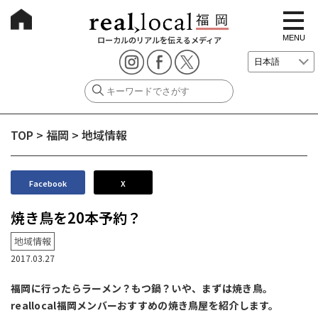
t
o
g
MENU
ローカルのリアルを伝えるメディア
g
l
e
n
a
v
i
g
TOP
>
福岡
>
地域情報
a
t
i
o
n
Facebook
X
焼き鳥を20本予約？
地域情報
2017.03.27
福岡に行ったらラーメン？もつ鍋？いや、まずは焼き鳥。
reallocal福岡メンバーおすすめの焼き鳥屋を紹介します。