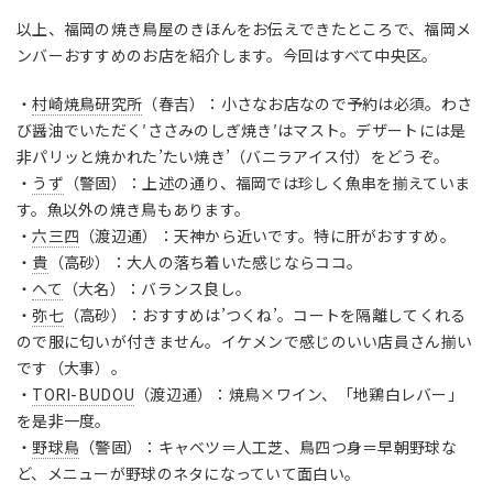
以上、福岡の焼き鳥屋のきほんをお伝えできたところで、福岡メ
ンバーおすすめのお店を紹介します。今回はすべて中央区。
・
村崎焼鳥研究所
（春吉）：小さなお店なので予約は必須。わさ
び醤油でいただく′ささみのしぎ焼き′はマスト。デザートには是
非パリッと焼かれた’たい焼き’（バニラアイス付）をどうぞ。
・
うず
（警固）：上述の通り、福岡では珍しく魚串を揃えていま
す。魚以外の焼き鳥もあります。
・
六三四
（渡辺通）：天神から近いです。特に肝がおすすめ。
・
貴
（高砂）：大人の落ち着いた感じならココ。
・
へて
（大名）：バランス良し。
・
弥七
（高砂）：おすすめは’つくね’。コートを隔離してくれる
ので服に匂いが付きません。イケメンで感じのいい店員さん揃い
です（大事）。
・
TORI-BUDOU
（渡辺通）：焼鳥×ワイン、「地鶏白レバー」
を是非一度。
・
野球鳥
（警固）：キャベツ＝人工芝、鳥四つ身＝早朝野球な
ど、メニューが野球のネタになっていて面白い。