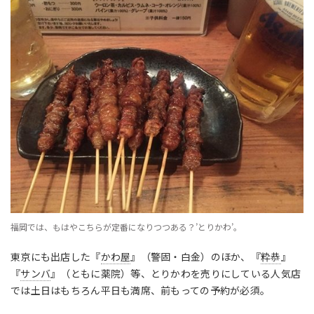
福岡では、もはやこちらが定番になりつつある？’とりかわ’。
東京にも出店した『
かわ屋
』（警固・白金）のほか、『
粋恭
』
『
サンバ
』（ともに薬院）等、とりかわを売りにしている人気店
では土日はもちろん平日も満席、前もっての予約が必須。