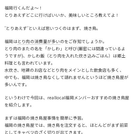
福岡行くんだよ～！
とりあえずどこに行けばいいか、美味しいところ教えてよ！
’とりあえず’といえば思いつくのはまず、焼き鳥。
福岡は
とり肉の消費量が多い
のをご存知でしょうか。
とり肉のまたの名を「かしわ」と呼び(厳密には間違っているよ
うですが)、かしわ飯（とり肉を入れた炊き込みごはん）は郷土
料理とも言われています。
水炊き、地鶏のお店などとり肉をメインとした飲食店も多く、
中でも、福岡は焼き鳥なくして語れませんというほど焼き鳥屋が
多いんです。
というわけで今回は、reallocal福岡メンバーおすすめの焼き鳥屋
を紹介します。
まずは福岡の焼き鳥屋事情を簡単に予習。
福岡の焼き鳥屋では、焼き鳥を注文すると、ほとんどがまず前菜
としてキャベツのざく切りが出てきます。