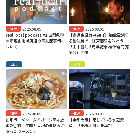
NEW
NEW
2026.08.05
2026.08.05
real local podcast #2 山梨県甲
【鹿児島県東串良町】和蝋燭が灯
州市塩山地域周辺の不動産事情に
る醤油蔵で、江戸落語を味わう。
ついて
「山中醤油 5周年記念 桂伸衛門 落
語会」開催
山形
大阪
NEW
NEW
2026.08.05
2026.08.03
山形ラーメン、ダイバーシティ放
【水都大阪】閉じている水辺資
浪記_03「牛肉と大根の煮込みが
産、「東横堀川」を再び
乗ったラーメン」