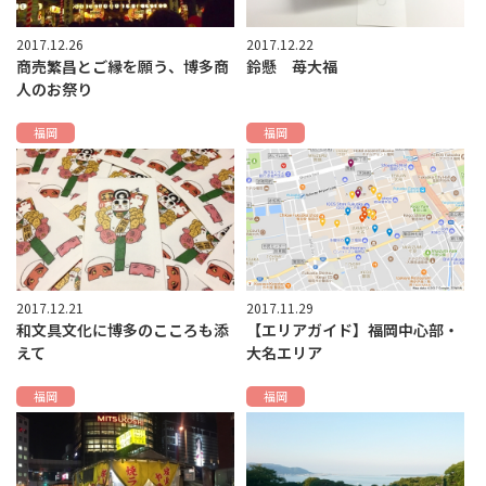
2017.12.26
2017.12.22
商売繁昌とご縁を願う、博多商
鈴懸 苺大福
人のお祭り
福岡
福岡
2017.12.21
2017.11.29
和文具文化に博多のこころも添
【エリアガイド】福岡中心部・
えて
大名エリア
福岡
福岡