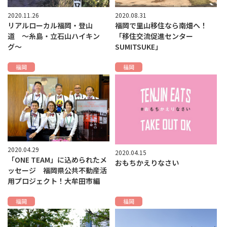
2020.11.26
2020.08.31
リアルローカル福岡・登山
福岡で里山移住なら南畑へ！
道 〜糸島・立石山ハイキン
「移住交流促進センター
グ〜
SUMITSUKE」
福岡
福岡
2020.04.29
2020.04.15
「ONE TEAM」に込められたメ
おもちかえりなさい
ッセージ 福岡県公共不動産活
用プロジェクト！大牟田市編
福岡
福岡