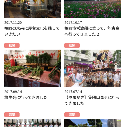
2017.11.20
2017.10.17
福岡の未来に屋台文化を残して
福岡市営渡船に乗って、能古島
いきたい
へ行ってきました２
福岡
福岡
2017.09.14
2017.07.14
放生会に行ってきました
【やまかさ】集団山見せに行っ
てきました
福岡
福岡