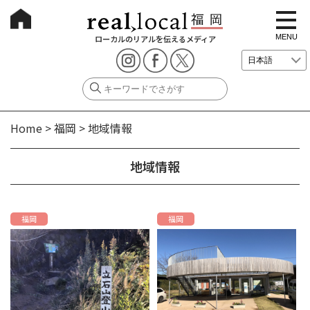
t
o
g
MENU
ローカルのリアルを伝えるメディア
g
l
e
n
a
v
i
g
Home
>
福岡
>
地域情報
a
t
i
o
地域情報
n
福岡
福岡