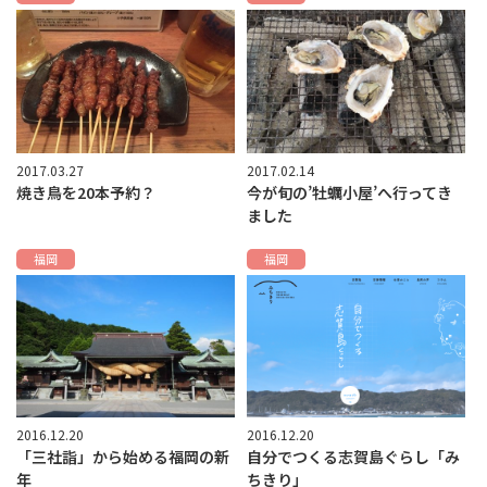
2017.03.27
2017.02.14
焼き鳥を20本予約？
今が旬の’牡蠣小屋’へ行ってき
ました
福岡
福岡
2016.12.20
2016.12.20
「三社詣」から始める福岡の新
自分でつくる志賀島ぐらし「み
年
ちきり」