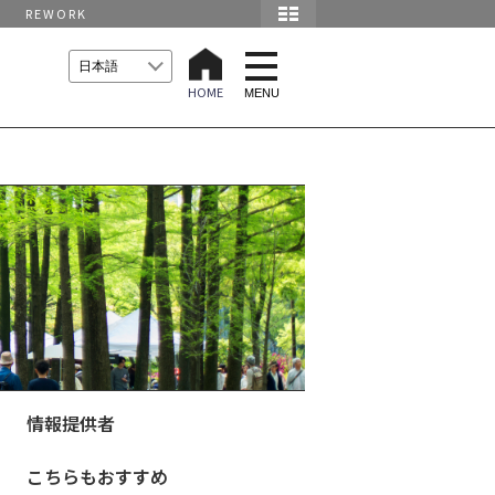
REWORK
t
o
HOME
g
MENU
g
l
e
n
a
v
i
g
a
t
i
o
n
情報提供者
こちらもおすすめ