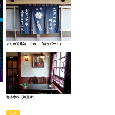
まちの道具箱 その１「剪定バサミ」
珈琲専科〈煉瓦家〉
北九州