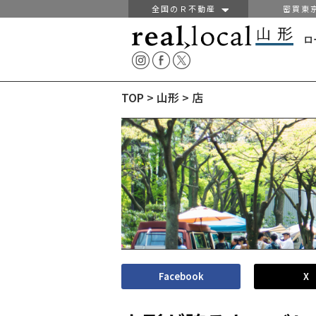
全国のＲ不動産
密買東
ロ
TOP
>
山形
>
店
Facebook
X