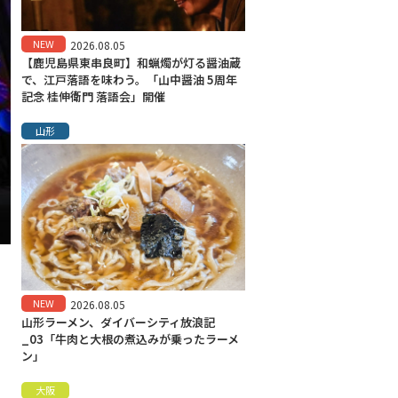
NEW
2026.08.05
【鹿児島県東串良町】和蝋燭が灯る醤油蔵
で、江戸落語を味わう。「山中醤油 5周年
記念 桂伸衛門 落語会」開催
山形
NEW
2026.08.05
山形ラーメン、ダイバーシティ放浪記
_03「牛肉と大根の煮込みが乗ったラーメ
ン」
大阪