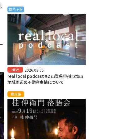
ま
南八ヶ岳
一
NEW
2026.08.05
real local podcast #2 山梨県甲州市塩山
地域周辺の不動産事情について
鹿児島