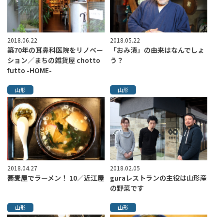
2018.06.22
2018.05.22
築70年の耳鼻科医院をリノベー
「おみ漬」の由来はなんでしょ
ション／まちの雑貨屋 chotto
う？
futto -HOME-
山形
山形
2018.04.27
2018.02.05
蕎麦屋でラーメン！ 10／近江屋
guraレストランの主役は山形産
の野菜です
山形
山形