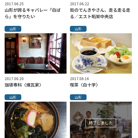
2017.06.25
2017.06.22
山形が誇るキャバレー「白ば
街のでんきやさん、走る走る走
ら」を守りたい
る／エスト昭栄中央店
山形
山形
2017.06.20
2017.06.16
珈琲専科〈煉瓦家〉
喫茶〈白十字〉
山形
山形
終了しました