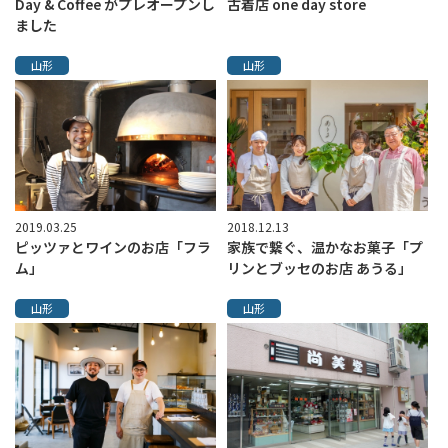
Day & Coffee がプレオープンし
古着店 one day store
ました
山形
山形
2019.03.25
2018.12.13
ピッツァとワインのお店「フラ
家族で繋ぐ、温かなお菓子「プ
ム」
リンとブッセのお店 あうる」
山形
山形