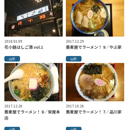
2018.01.09
2017.12.29
花小路はしご酒 vol.1
蕎麦屋でラーメン！ 9／やぶ家
山形
山形
2017.12.26
2017.10.26
蕎麦屋でラーメン！ 8／栄屋本
蕎麦屋でラーメン！ 7／品川家
店
山形
山形