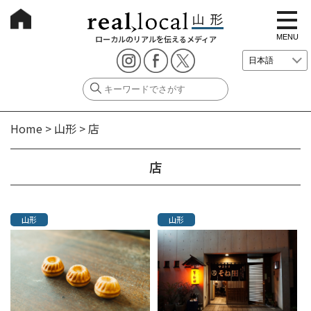
t
o
g
MENU
ローカルのリアルを伝えるメディア
g
l
e
n
a
v
i
g
Home
>
山形
>
店
a
t
i
o
店
n
山形
山形