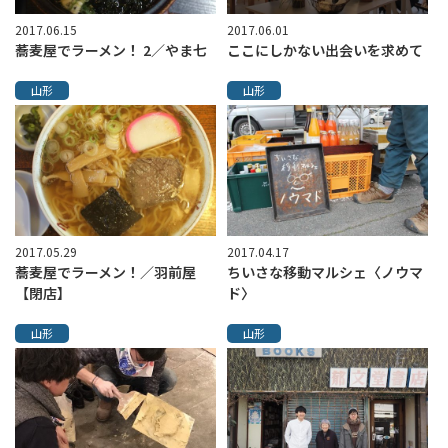
2017.06.15
2017.06.01
蕎麦屋でラーメン！ 2／やま七
ここにしかない出会いを求めて
山形
山形
2017.05.29
2017.04.17
蕎麦屋でラーメン！／羽前屋
ちいさな移動マルシェ〈ノウマ
【閉店】
ド〉
山形
山形