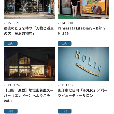
2025.06.20
2024.08.01
最後のときを待つ「刃物と道具
Yamagata Life Diary – Bánh
の店 藤沢刃物店」
Mì 329
山形
山形
2023.01.24
2021.10.12
【山形／連載】地域密着型スー
山形市七日町「HOLIC」／パー
パー〈エンドー〉へようこそ
ツビューティーサロン
Vol.1
山形
山形