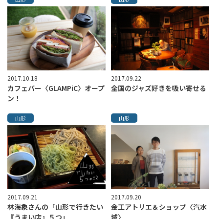
2017.10.18
2017.09.22
カフェバー〈GLAMPiC〉オープ
全国のジャズ好きを吸い寄せる
ン！
山形
山形
2017.09.21
2017.09.20
林海象さんの「山形で行きたい
金工アトリエ＆ショップ〈汽水
『うまい店』５つ」
域〉