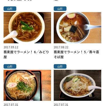
山形
山形
2017.09.12
2017.08.22
蕎麦屋でラーメン！ 6／みどり
蕎麦屋でラーメン！ 5／寿々喜
屋
そば屋
山形
山形
2017.07.31
2017.07.31