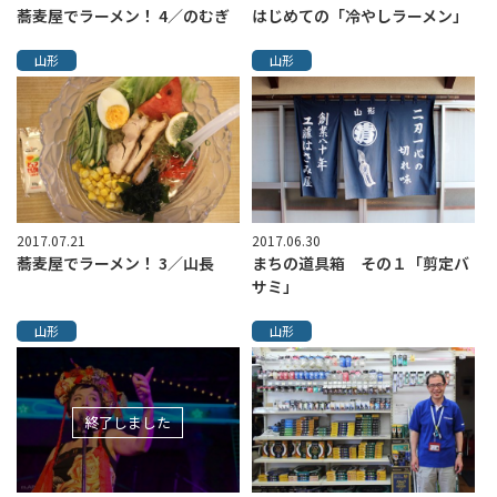
蕎麦屋でラーメン！ 4／のむぎ
はじめての「冷やしラーメン」
山形
山形
2017.07.21
2017.06.30
蕎麦屋でラーメン！ 3／山長
まちの道具箱 その１「剪定バ
サミ」
山形
山形
終了しました