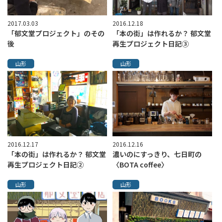
2017.03.03
2016.12.18
「郁文堂プロジェクト」のその
「本の街」は作れるか？ 郁文堂
後
再生プロジェクト日記③
山形
山形
2016.12.17
2016.12.16
「本の街」は作れるか？ 郁文堂
濃いのにすっきり、七日町の
再生プロジェクト日記②
〈BOTA coffee〉
山形
山形