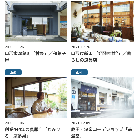
2021.09.26
2021.07.26
山形市双葉町「甘果」／和菓子
山形市新山 「発酵素材®︎」／暮
屋
らしの道具店
山形
山形
2021.06.06
2021.02.09
創業444年の呉服店「とみひ
蔵王・温泉コーデショップ「高
ろ 庭多泉」
湯堂」