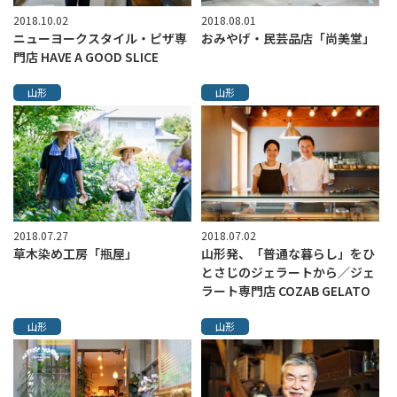
2018.10.02
2018.08.01
ニューヨークスタイル・ピザ専
おみやげ・民芸品店「尚美堂」
門店 HAVE A GOOD SLICE
山形
山形
2018.07.27
2018.07.02
草木染め工房「瓶屋」
山形発、「普通な暮らし」をひ
とさじのジェラートから／ジェ
ラート専門店 COZAB GELATO
山形
山形