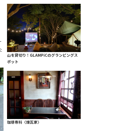
ー
た
山を貸切り！GLAMPiCのグランピングス
ポット
珈琲専科〈煉瓦家〉