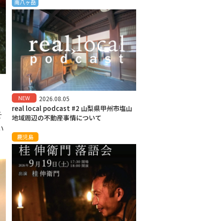
南八ヶ岳
NEW
2026.08.05
real local podcast #2 山梨県甲州市塩山
そ
地域周辺の不動産事情について
い
鹿児島