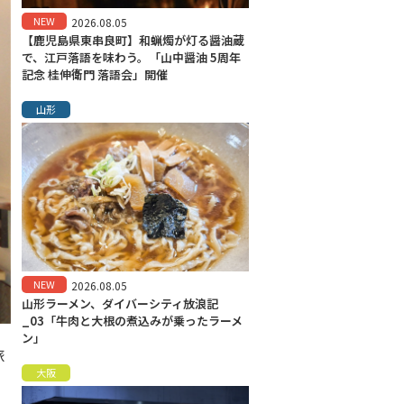
NEW
2026.08.05
【鹿児島県東串良町】和蝋燭が灯る醤油蔵
で、江戸落語を味わう。「山中醤油 5周年
記念 桂伸衛門 落語会」開催
山形
NEW
2026.08.05
山形ラーメン、ダイバーシティ放浪記
_03「牛肉と大根の煮込みが乗ったラーメ
ン」
旅
大阪