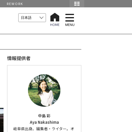
REWORK
t
o
HOME
g
MENU
g
l
e
n
a
v
i
情報提供者
g
a
t
i
o
n
中島 彩
Aya Nakashima
岐阜県出身。編集者・ライター。オ