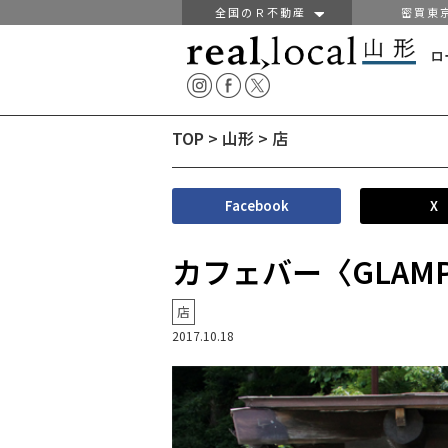
全国のＲ不動産
密買東
ロ
TOP
>
山形
>
店
Facebook
X
カフェバー〈GLAM
店
2017.10.18