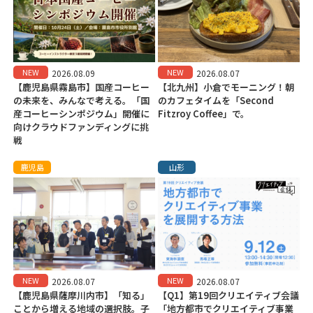
NEW
NEW
2026.08.09
2026.08.07
【鹿児島県霧島市】国産コーヒー
【北九州】小倉でモーニング！朝
の未来を、みんなで考える。「国
のカフェタイムを「Second
産コーヒーシンポジウム」開催に
Fitzroy Coffee」で。
向けクラウドファンディングに挑
戦
鹿児島
山形
NEW
NEW
2026.08.07
2026.08.07
【鹿児島県薩摩川内市】「知る」
【Q1】第19回クリエイティブ会議
ことから増える地域の選択肢。子
「地方都市でクリエイティブ事業