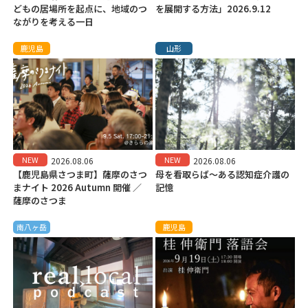
どもの居場所を起点に、地域のつ
を展開する方法」2026.9.12
ながりを考える一日
鹿児島
山形
NEW
NEW
2026.08.06
2026.08.06
【鹿児島県さつま町】薩摩のさつ
母を看取らば～ある認知症介護の
まナイト 2026 Autumn 開催 ／
記憶
薩摩のさつま
南八ヶ岳
鹿児島