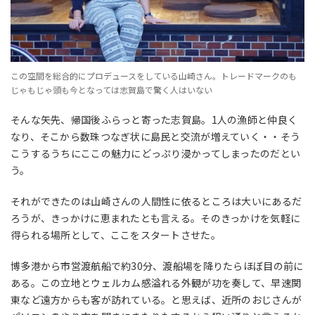
この空間を総合的にプロデュースをしている山崎さん。トレードマークのも
じゃもじゃ頭も今となっては志賀島で驚く人はいない
そんな矢先、帰国後ふらっと寄った志賀島。1人の漁師と仲良く
なり、そこから数珠つなぎ状に島民と交流が増えていく・・そう
こうするうちにここの魅力にどっぷり浸かってしまったのだとい
う。
それができたのは山崎さんの人間性に依るところは大いにあるだ
ろうが、きっかけに恵まれたとも言える。そのきっかけを気軽に
得られる場所として、ここをスタートさせた。
博多港から市営渡航船で約30分、渡船場を降りたらほぼ目の前に
ある。この立地とウェルカム感溢れる外観が功を奏して、早速関
東など遠方からも客が訪れている。と思えば、近所のおじさんが