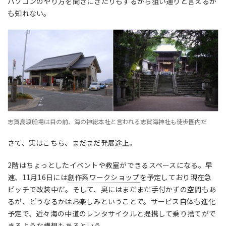
パソコンのやり方を聞きにきたりもするから狙い通りと言えるか
も知れない。
志賀島渡船場は目の前、海の神総本社と言われる志賀海神社も徒歩圏内だ
さて、実はこちら、まだまだ発展途上。
2階はちょっとしたイベントや教室ができるスペースになる。早
速、11月16日には
創作系ワークショップ
を予定しており現在急
ピッチで改装中だ。そして、奥にはまだまだ手付かずの空間もあ
るが、どうなるかはお楽しみということで。サービス自体も進化
予定で、近々海の中道のレンタサイクルと提携して乗り捨てがで
きるような構想もあるという。