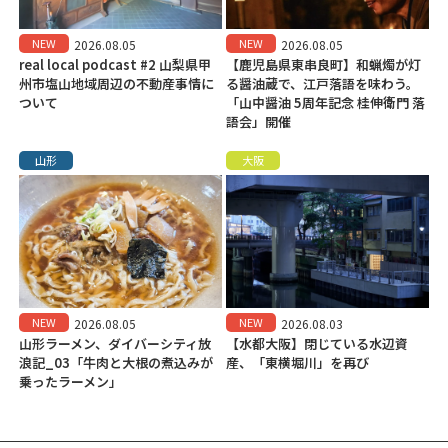
NEW
NEW
2026.08.05
2026.08.05
real local podcast #2 山梨県甲
【鹿児島県東串良町】和蝋燭が灯
州市塩山地域周辺の不動産事情に
る醤油蔵で、江戸落語を味わう。
ついて
「山中醤油 5周年記念 桂伸衛門 落
語会」開催
山形
大阪
NEW
NEW
2026.08.05
2026.08.03
山形ラーメン、ダイバーシティ放
【水都大阪】閉じている水辺資
浪記_03「牛肉と大根の煮込みが
産、「東横堀川」を再び
乗ったラーメン」