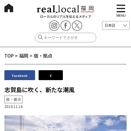
t
o
g
MENU
ローカルのリアルを伝えるメディア
g
l
e
n
a
v
i
g
TOP
>
福岡
>
宿・拠点
a
t
i
o
n
Facebook
X
志賀島に吹く、新たな潮風
宿・拠点
2014.11.14