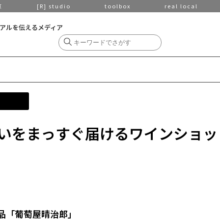
京
[R] studio
toolbox
real local
アルを伝えるメディア
いをまっすぐ届けるワインショッ
品「葡萄屋晴治郎」