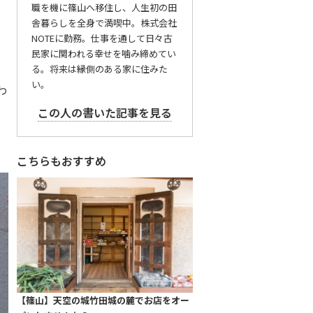
職を機に篠山へ移住し、人生初の田
。
舎暮らしを全身で満喫中。株式会社
NOTEに勤務。仕事を通して日々古
民家に関われる幸せを噛み締めてい
る。将来は縁側のある家に住みた
い。
わ
この人の書いた記事を見る
こちらもおすすめ
【篠山】天空の城竹田城の麓でお店をオー