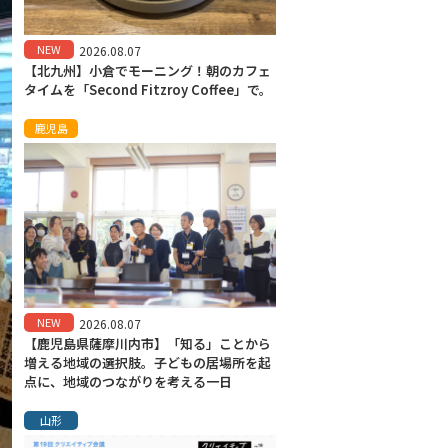
NEW
2026.08.07
【北九州】小倉でモーニング！朝のカフェ
タイムを「Second Fitzroy Coffee」で。
鹿児島
NEW
2026.08.07
【鹿児島県薩摩川内市】「知る」ことから
増える地域の選択肢。子どもの居場所を起
点に、地域のつながりを考える一日
山形