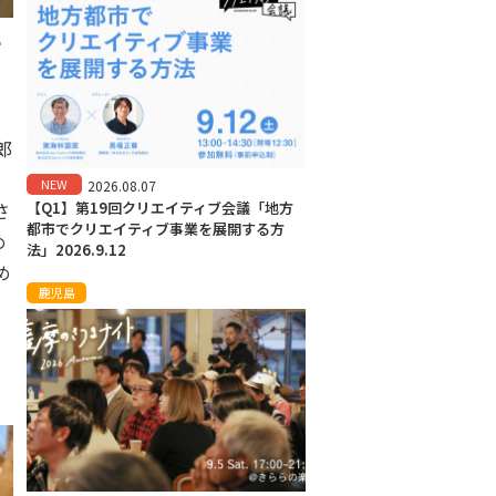
い
郎
NEW
2026.08.07
さ
【Q1】第19回クリエイティブ会議「地方
都市でクリエイティブ事業を展開する方
め
法」2026.9.12
め
鹿児島