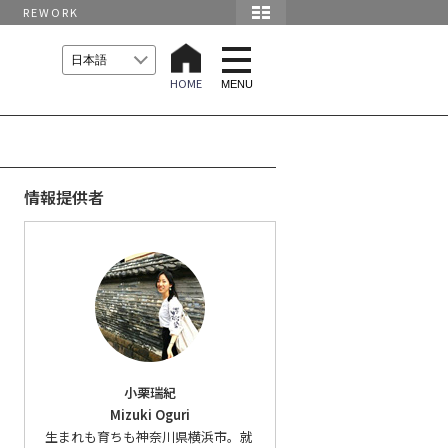
REWORK
t
o
HOME
g
MENU
g
l
e
n
a
v
i
情報提供者
g
a
t
i
o
n
小栗瑞紀
Mizuki Oguri
生まれも育ちも神奈川県横浜市。就