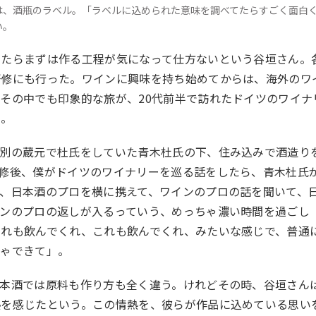
は、酒瓶のラベル。「ラベルに込められた意味を調べてたらすごく面白
い。
たらまずは作る工程が気になって仕方ないという谷垣さん。
研修にも行った。ワインに興味を持ち始めてからは、海外のワ
。その中でも印象的な旅が、
20
代前半で訪れたドイツのワイナ
た。
別の蔵元で杜氏をしていた青木杜氏の下、住み込みで酒造り
修後、僕がドイツのワイナリーを巡る話をしたら、青木杜氏
、日本酒のプロを横に携えて、ワインのプロの話を聞いて、
インのプロの返しが入るっていう、めっちゃ濃い時間を過ごし
これも飲んでくれ、これも飲んでくれ、みたいな感じで、普通
ちゃできて」。
本酒では原料も作り方も全く違う。けれどその時、谷垣さん
熱を感じたという。この情熱を、彼らが作品に込めている思い