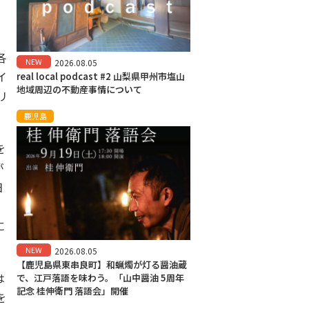
く
各
NEW
2026.08.05
イ
real local podcast #2 山梨県甲州市塩山
地域周辺の不動産事情について
リ
鹿児島
を
が
日
に
NEW
2026.08.05
【鹿児島県東串良町】和蝋燭が灯る醤油蔵
は
で、江戸落語を味わう。「山中醤油 5周年
記念 桂伸衛門 落語会」開催
を