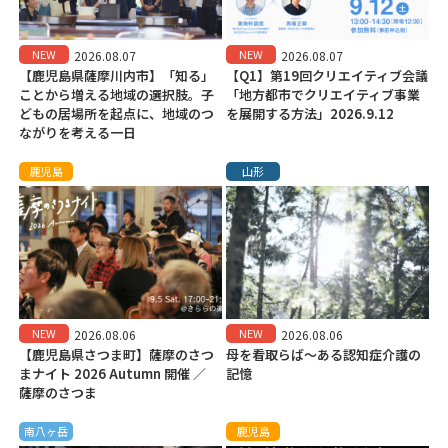
NEW
NEW
2026.08.07
2026.08.07
【鹿児島県薩摩川内市】「知る」
【Q1】第19回クリエイティブ会議
ことから増える地域の選択肢。子
「地方都市でクリエイティブ事業
どもの居場所を起点に、地域のつ
を展開する方法」2026.9.12
ながりを考える一日
鹿児島
山形
NEW
NEW
2026.08.06
2026.08.06
【鹿児島県さつま町】薩摩のさつ
母を看取らば～ある認知症介護の
まナイト 2026 Autumn 開催 ／
記憶
薩摩のさつま
南八ヶ岳
鹿児島