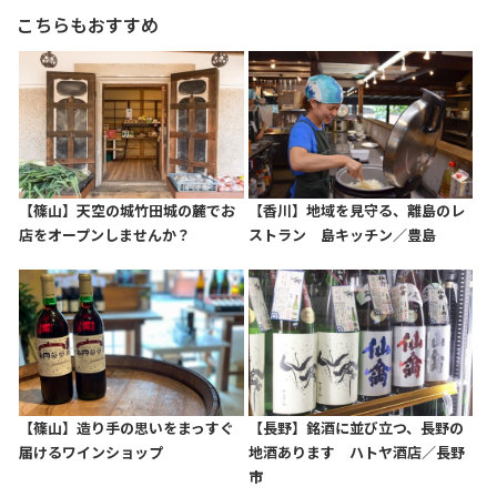
こちらもおすすめ
【篠山】天空の城竹田城の麓でお
【香川】地域を見守る、離島のレ
店をオープンしませんか？
ストラン 島キッチン／豊島
【篠山】造り手の思いをまっすぐ
【長野】銘酒に並び立つ、長野の
届けるワインショップ
地酒あります ハトヤ酒店／長野
市