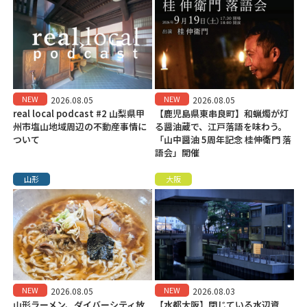
NEW
NEW
2026.08.05
2026.08.05
real local podcast #2 山梨県甲
【鹿児島県東串良町】和蝋燭が灯
州市塩山地域周辺の不動産事情に
る醤油蔵で、江戸落語を味わう。
ついて
「山中醤油 5周年記念 桂伸衛門 落
語会」開催
山形
大阪
NEW
NEW
2026.08.05
2026.08.03
山形ラーメン、ダイバーシティ放
【水都大阪】閉じている水辺資