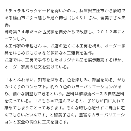
ナチュラルバックヤードを開いたのは、兵庫県三田市から隣町で
ある篠山市に引っ越した足立伸也（しんや）さん、留美子さん夫
妻。
当時築７４年だった古民家を自分たちで改修し、２０１２年にオ
ープンした。
木工作家の伸也さんは、お店の近くに木工房を構え、オーダー家
具をはじめおもちゃなど多彩な木工雑貨を製作。
お店では、工房で手作りしたオリジナル品を展示販売するほか、
オーダー家具の注文を受けている。
「木とふれあい、知育を深める。色を楽しみ、部屋を彩る」がも
のづくりのコンセプト。約９０色のカラーバリエーションがあ
り、細かな調整もできるという。塗料は植物油ベースの自然塗料
を使っている。「おもちゃで遊んでいると、子どもが口に入れて
舐めてしまうことってあります。そんな時も心配せずに自由に遊
んでもらいたいんです」と留美子さん。豊富なカラーバリエーシ
ョンと安全の両立に工夫を凝らす。