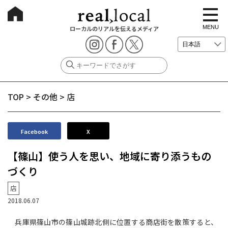
t
o
g
MENU
ローカルのリアルを伝えるメディア
g
l
e
n
a
v
i
g
TOP
>
その他
>
店
a
t
i
o
n
Facebook
X
【篠山】使う人を思い、地域に寄り添うもの
づくり
店
2018.06.07
兵庫県篠山市の篠山城跡北側に位置する商店街を散策すると、