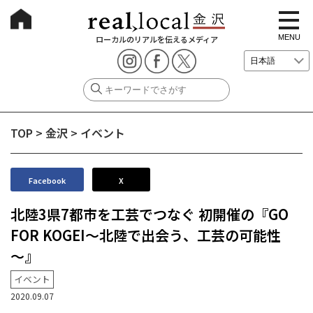
t
o
g
MENU
ローカルのリアルを伝えるメディア
g
l
e
n
a
v
i
g
TOP
>
金沢
>
イベント
a
t
i
o
n
Facebook
X
北陸3県7都市を工芸でつなぐ 初開催の『GO
FOR KOGEI～北陸で出会う、工芸の可能性
～』
イベント
2020.09.07