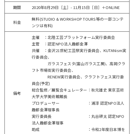
期間
2020年8月29日［土］- 11月15日［日］＋ONLINE
無料(STUDIO & WORKSHOP TOURS等の一部コンテ
料金
ンツは有料)
主催 ：北陸工芸プラットフォーム実行委員会
主管 ：認定NPO法人趣都金澤
共催 ：金沢21世紀工芸祭実行委員会、KUTANism実
行委員会、
ガラスフェスタ(富山ガラス工房)、高岡クラ
フト市場街実行委員会、
RENEW実行委員会、クラフトフェス実行委
員会(予定)
総合監修／展覧会キュレーター：秋元雄史 東京芸術
備考
大学大学美術館館長
プロデューサー ：浦淳 認定NPO法人
趣都金澤理事長
実行委員長 ：丸谷耕太 認定NPO
法人趣都金澤理事
助成 ：令和2年度日本博を