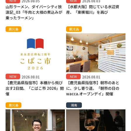
NEW
NEW
2026.08.05
2026.08.03
山形ラーメン、ダイバーシティ放
【水都大阪】閉じている水辺資
浪記_03「牛肉と大根の煮込みが
産、「東横堀川」を再び
乗ったラーメン」
鹿児島
鹿児島
NEW
NEW
2026.08.01
2026.08.01
【鹿児島県指宿市】本棚から飛び
【鹿児島県指宿市】朝市のあと
出す2日間。「こばこ市 2026」開
に、少し寄り道。「朝市の日の
催
wacca.オープンデイ」開催
鹿児島
湘南