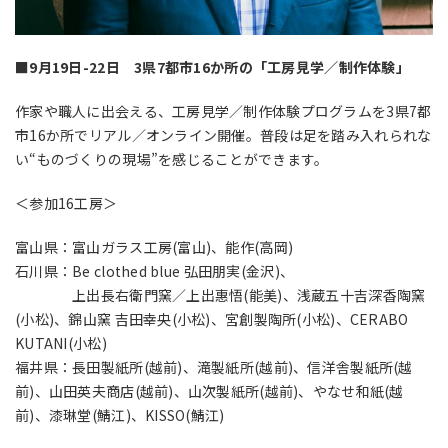
■9月19日-22日 3県7都市16か所の「工房見学／制作体験」
作家や職人に出会える、工房見学／制作体験プログラムを3県7都
市16か所でリアル／オンライン開催。普段は足を踏み入れられな
い“ものづくりの現場”を感じることができます。
＜参加16工房＞
富山県：富山ガラス工房(富山)、能作(高岡)
石川県：Be clothed blue 弘田朋実(金沢)、
上出長右衛門窯／上出惠悟(能美)、浅蔵五十吉深香陶窯
(小松)、錦山窯 吉田幸央(小松)、宮創製陶所(小松)、CERABO
KUTANI(小松)
福井県：長田製紙所(越前)、滝製紙所(越前)、信洋舎製紙所(越
前)、山田英夫商店(越前)、山次製紙所(越前)、やなせ和紙(越
前)、漆琳堂(鯖江)、KISSO(鯖江)