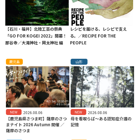
【石川・福井】北陸工芸の祭典
レシピを届ける、レシピで支え
「GO FOR KOGEI 2022」開幕！
る。／RECIPE FOR THE
那谷寺／大滝神社・岡太神社 編
PEOPLE
鹿児島
山形
NEW
NEW
2026.08.06
2026.08.06
【鹿児島県さつま町】薩摩のさつ
母を看取らば～ある認知症介護の
まナイト 2026 Autumn 開催 ／
記憶
薩摩のさつま