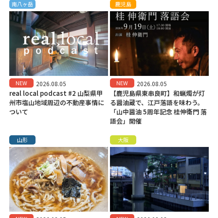
南八ヶ岳
鹿児島
NEW
NEW
2026.08.05
2026.08.05
real local podcast #2 山梨県甲
【鹿児島県東串良町】和蝋燭が灯
州市塩山地域周辺の不動産事情に
る醤油蔵で、江戸落語を味わう。
ついて
「山中醤油 5周年記念 桂伸衛門 落
語会」開催
山形
大阪