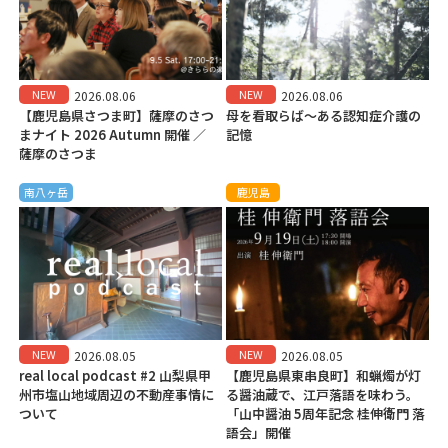
NEW
NEW
2026.08.06
2026.08.06
【鹿児島県さつま町】薩摩のさつ
母を看取らば～ある認知症介護の
まナイト 2026 Autumn 開催 ／
記憶
薩摩のさつま
南八ヶ岳
鹿児島
NEW
NEW
2026.08.05
2026.08.05
real local podcast #2 山梨県甲
【鹿児島県東串良町】和蝋燭が灯
州市塩山地域周辺の不動産事情に
る醤油蔵で、江戸落語を味わう。
ついて
「山中醤油 5周年記念 桂伸衛門 落
語会」開催