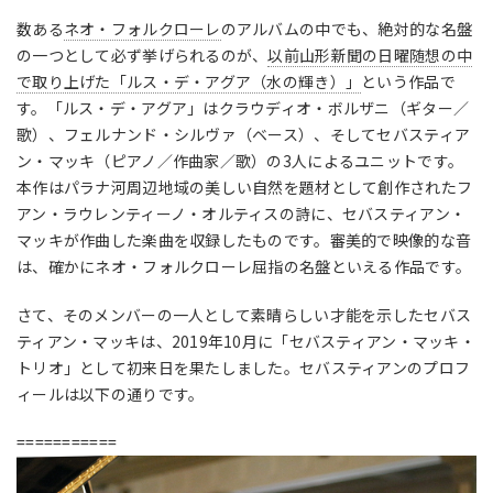
数ある
ネオ・フォルクローレ
のアルバムの中でも、絶対的な名盤
の一つとして必ず挙げられるのが、
以前山形新聞の日曜随想の中
で取り上げた「ルス・デ・アグア（水の輝き）」
という作品で
す。「ルス・デ・アグア」はクラウディオ・ボルザニ（ギター／
歌）、フェルナンド・シルヴァ（ベース）、そしてセバスティア
ン・マッキ（ピアノ／作曲家／歌）の3人によるユニットです。
本作はパラナ河周辺地域の美しい自然を題材として創作されたフ
アン・ラウレンティーノ・オルティスの詩に、セバスティアン・
マッキが作曲した楽曲を収録したものです。審美的で映像的な音
は、確かにネオ・フォルクローレ屈指の名盤といえる作品です。
さて、そのメンバーの一人として素晴らしい才能を示したセバス
ティアン・マッキは、2019年10月に「セバスティアン・マッキ・
トリオ」として初来日を果たしました。セバスティアンのプロフ
ィールは以下の通りです。
===========