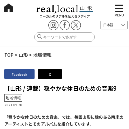
t
o
g
MENU
ローカルのリアルを伝えるメディア
g
l
e
n
a
v
i
g
TOP
>
山形
>
地域情報
a
t
i
o
n
Facebook
X
【山形 / 連載】穏やかな休日のための音楽9
地域情報
2021.09.26
「穏やかな休日のための音楽」では、毎回山形に縁のある南米の
アーティストとそのアルバムを紹介しています。