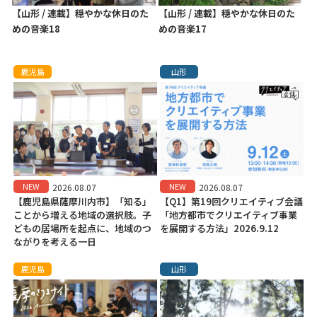
【山形 / 連載】穏やかな休日のた
【山形 / 連載】穏やかな休日のた
めの音楽18
めの音楽17
鹿児島
山形
NEW
NEW
2026.08.07
2026.08.07
【鹿児島県薩摩川内市】「知る」
【Q1】第19回クリエイティブ会議
ことから増える地域の選択肢。子
「地方都市でクリエイティブ事業
どもの居場所を起点に、地域のつ
を展開する方法」2026.9.12
ながりを考える一日
鹿児島
山形