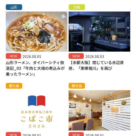
山形
大阪
NEW
NEW
2026.08.05
2026.08.03
山形ラーメン、ダイバーシティ放
【水都大阪】閉じている水辺資
浪記_03「牛肉と大根の煮込みが
産、「東横堀川」を再び
乗ったラーメン」
鹿児島
鹿児島
NEW
NEW
2026.08.01
2026.08.01