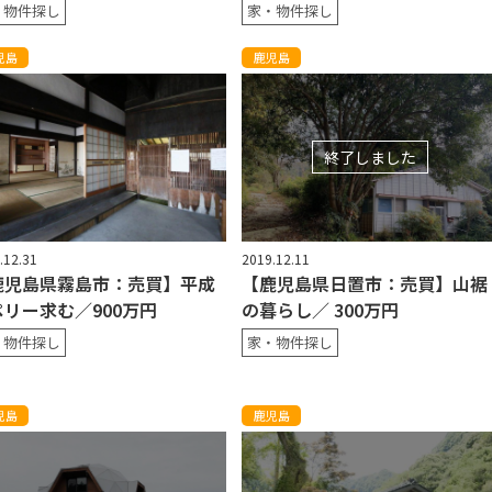
・物件探し
家・物件探し
児島
鹿児島
終了しました
.12.31
2019.12.11
鹿児島県霧島市：売買】平成
【鹿児島県日置市：売買】山裾
ペリー求む／900万円
の暮らし／ 300万円
・物件探し
家・物件探し
児島
鹿児島