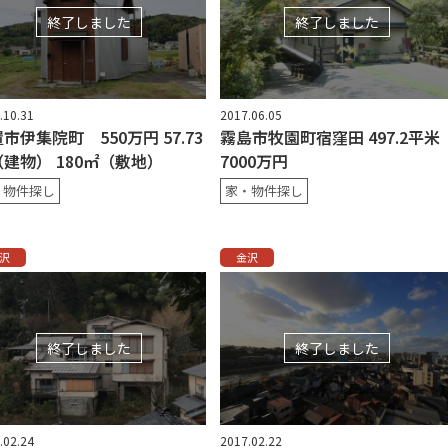
終了しました
終了しました
.10.31
2017.06.05
市伊集院町 550万円 57.73
霧島市牧園町宿窪田 497.2平米
建物） 180㎡（敷地）
7000万円
・物件探し
家・物件探し
沢
金沢
終了しました
終了しました
.02.24
2017.02.22