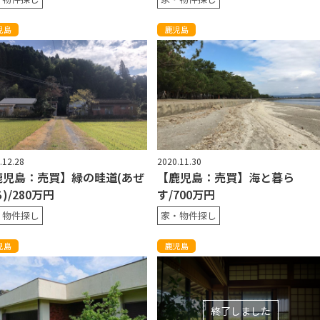
児島
鹿児島
.12.28
2020.11.30
鹿児島：売買】緑の畦道(あぜ
【鹿児島：売買】海と暮ら
)/280万円
す/700万円
・物件探し
家・物件探し
児島
鹿児島
終了しました