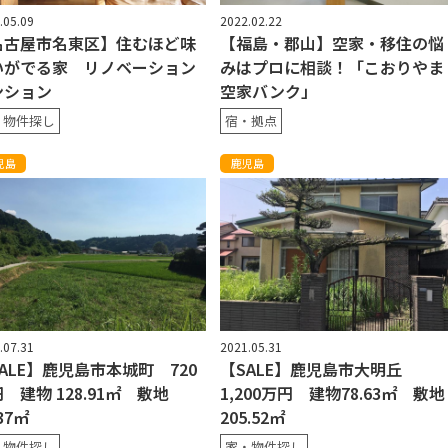
.05.09
2022.02.22
名古屋市名東区】住むほど味
【福島・郡山】空家・移住の悩
いがでる家 リノベーション
みはプロに相談！「こおりやま
ンション
空家バンク」
・物件探し
宿・拠点
児島
鹿児島
.07.31
2021.05.31
ALE】鹿児島市本城町 720
【SALE】鹿児島市大明丘
 建物 128.91㎡ 敷地
1,200万円 建物78.63㎡ 敷地
637㎡
205.52㎡
・物件探し
家・物件探し