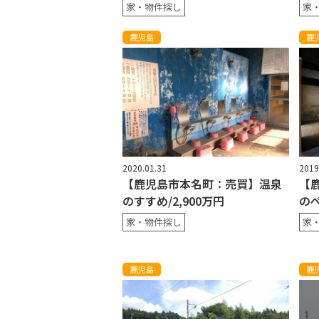
家・物件探し
家
鹿児島
鹿
2020.01.31
2019
【鹿児島市本名町：売買】温泉
【
のすすめ/2,900万円
の
家・物件探し
家
鹿児島
鹿