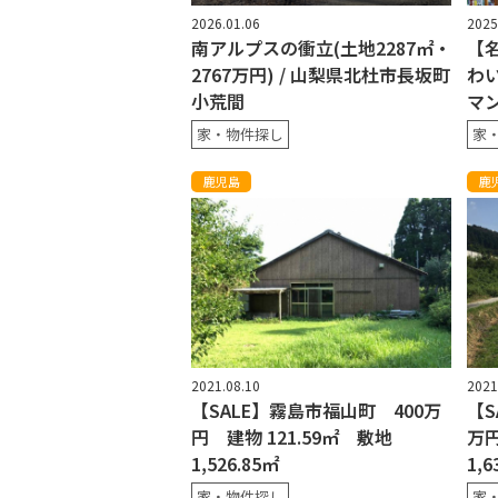
2026.01.06
2025
南アルプスの衝立(土地2287㎡・
【
2767万円) / 山梨県北杜市長坂町
わ
小荒間
マ
家・物件探し
家
鹿児島
鹿
2021.08.10
2021
【SALE】霧島市福山町 400万
【S
円 建物 121.59㎡ 敷地
万円
1,526.85㎡
1,
家・物件探し
家