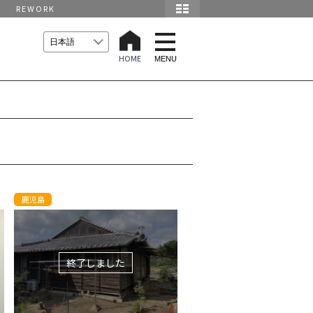
REWORK
t
o
HOME
g
MENU
g
l
e
n
a
v
i
g
a
t
i
o
n
鹿児島
終了しました