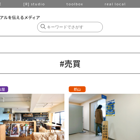
京
[R] studio
toolbox
real local
アルを伝えるメディア
#売買
古屋
郡山