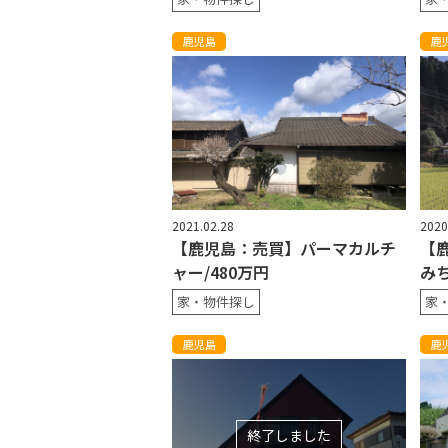
鹿児島
鹿
2021.02.28
2020
【鹿児島：売買】パーマカルチ
【
ャー/480万円
みち
家・物件探し
家
鹿児島
鹿
終了しました