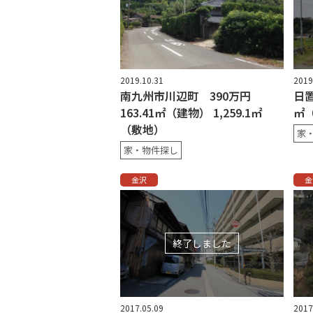
2019.10.31
2019
南九州市川辺町 390万円
日置
163.41㎡（建物） 1,259.1㎡
㎡（
（敷地）
家
家・物件探し
金沢
金
終了しました
2017.05.09
2017