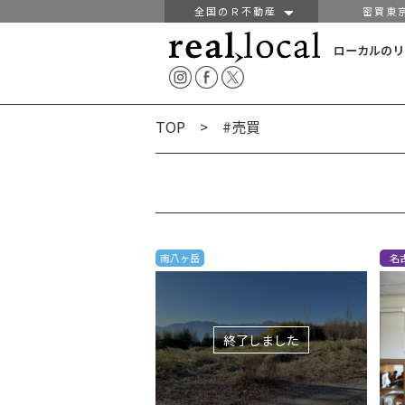
全国のＲ不動産
密買東
ローカルのリ
TOP
> #売買
南八ヶ岳
名
終了しました