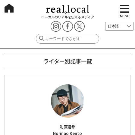
t
o
g
MENU
ローカルのリアルを伝えるメディア
g
l
e
n
a
v
i
g
a
ライター別記事一覧
t
i
o
n
則直建都
Norinao Kento