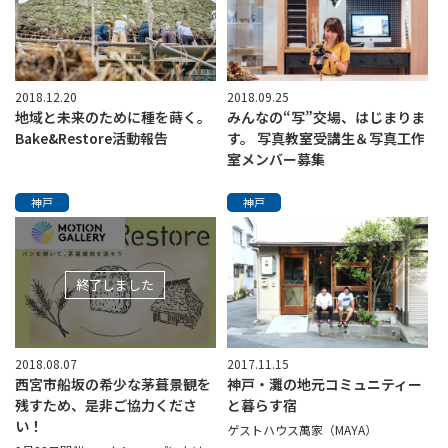
2018.12.20
2018.09.25
地域と未来のために種を蒔く。
みんなの“写”交場、はじまりま
Bake&Restore活動報告
す。 写真教室受講生＆写真工作
室メンバー募集
神戸
神戸
終了しました
2018.08.07
2017.11.15
西宮市船坂の希少な茅葺景観を
神戸・灘の地元コミュニティー
残すため、是非ご協力くださ
と暮らす宿
い！
ゲストハウス萬家（MAYA）