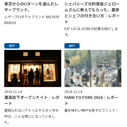
東京からのUターンを選んだレ
シェパニーズ元料理長ジェロー
ザーブランド。
ムさんに教えてもらった、農家
とシェフの付き合い方│レポー
レザープロダクトブランド ANCHOR
ト
BRIDGE
EAT LOCAL KOBEの記事を紹介しま
す。
神戸
神戸
2016.11.14
2016.11.14
灘高架下オープンナイト│レポ
FARM TO FORK 2016│レポー
ート
ト
普段入れないアトリエやスタジオの
農を味わい神戸を耕すピクニック！
中は、こんな感じになっていまし
た。