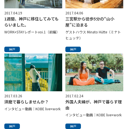
2017.04.19
2017.04.06
1週間、神戸に移住してみても
三宮駅から徒歩5分の“山小
らいました。
屋”に泊まる
WORK+STAYレポートvoi.1（前編）
ゲストハウス Minato Hütte（ミナト
ヒュッテ）
神戸
神戸
2017.03.26
2017.02.24
須磨で暮らしませんか？
外国人夫婦が、神戸で暮らす理
由
インタビュー動画│KOBE live+work
インタビュー動画│KOBE live+work
神戸
神戸