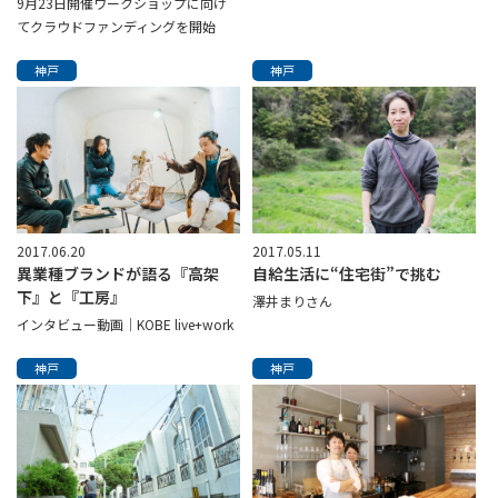
9月23日開催ワークショップに向け
てクラウドファンディングを開始
神戸
神戸
2017.06.20
2017.05.11
異業種ブランドが語る『高架
自給生活に“住宅街”で挑む
下』と『工房』
澤井まりさん
インタビュー動画│KOBE live+work
神戸
神戸