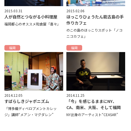
2015.03.31
2015.02.06
人が自然とつながる小料理屋
ほっこりひょうたん能古島の手
作りカフェ
福岡都心のオススメ和食屋「喜々」
のこの島のほっこりスポット「ノコ
ニコカフェ」
福岡
福岡
2014.12.05
2014.11.25
すばらしきジャポニズム
「今」を感じるままにNY、
CA、南米、大阪、そして福岡
「博多織ディベロプメントカレッ
ジ」講師“メアン・マグダレン”
NY出身のアーティスト“CEASAR”