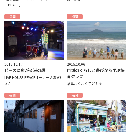
「PEACE」
福岡
福岡
2015.12.17
2015.10.06
ピースに広がる港の顔
自然のくらしと遊びから学ぶ保
育クラブ
LIVE HOUSE PEACEオーナー大瀧 純
さん
糸島わくわく子ども園
福岡
福岡