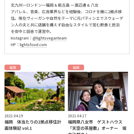
北九州ーロンドンー福岡 & 能古島 ー渡辺通 & 八女
アパレル、音楽、広告業界などを経験後、コロナを機に2拠点移
住。現在ヴィーガンや自然をテーマに元パティシエでスウェーデ
ン人の夫と共に店舗を構えず自由なスタイルで営む飲食と民泊
を街中と田舎で運営中。
Instagram：
@lightsveganteam
HP：
lightsfood.com
福岡
福岡
2021.04.19
2021.04.17
福岡 体当たりの2拠点移住計
福岡県八女市 ゲストハウス
画体験記 vol.1
「天空の茶屋敷」オーナー 坂