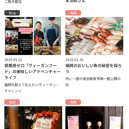
本治郎さん
二拠点居住
Blog
福岡
2020.05.21
2020.01.30
罪悪感ゼロ「ヴィーガンフー
福岡のおいしい魚の秘密を探ろ
ド」の美味しいアドベンチャー
う
ライフ
月に一度の長浜鮮魚市場一般公開の
福岡を超えて伝えたいヴィーガン・
日
チャレンジ
福岡
福岡