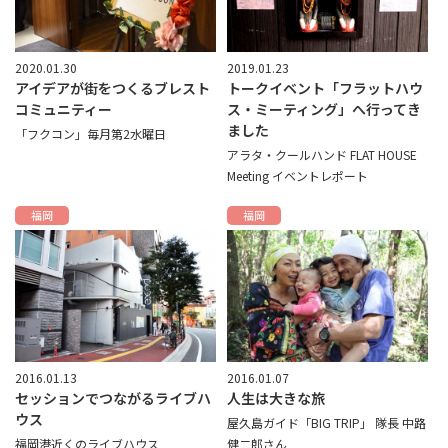
2020.01.30
2019.01.23
アイデアが街をつくるブレスト
トークイベント「フラットハウ
コミュニティー
ス・ミーティング」へ行ってき
ました
「フクコン」毎月第2水曜日
アラタ・クールハンド FLAT HOUSE
Meeting イベントレポート
福岡
福岡
2016.01.13
2016.01.07
セッションでつながるライブハ
人生は大きな旅
ウス
屋久島ガイド「BIG TRIP」 隊長 中路
福岡港近くのライブハウス
健二郎さん