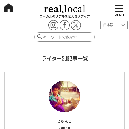
t
o
g
MENU
ローカルのリアルを伝えるメディア
g
l
e
n
a
v
i
g
a
ライター別記事一覧
t
i
o
n
じゅんこ
Junko