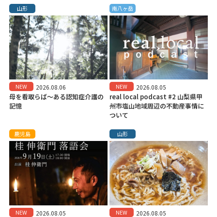
山形
南八ヶ岳
NEW
NEW
2026.08.06
2026.08.05
母を看取らば～ある認知症介護の
real local podcast #2 山梨県甲
記憶
州市塩山地域周辺の不動産事情に
ついて
鹿児島
山形
NEW
NEW
2026.08.05
2026.08.05