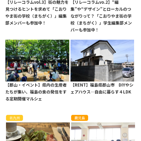
【リレーコラムvol.3】街の魅力を
【リレーコラムvo.2】“編
見つけるヒントを求めて「こおり
集”や“デザイン”とローカルのつ
やま街の学校（まちがく）」編集
ながりって？「こおりやま街の学
部メンバーも参加中！
校（まちがく）」学生編集部メン
バーも参加中！
【郡山・イベント】県内の生産者
【RENT】福島県郡山市 DIYやシ
たちが集い、福島の食の発信をす
ェアハウス…自由に暮らす４LDK
る定期開催マルシェ
北九州
鹿児島