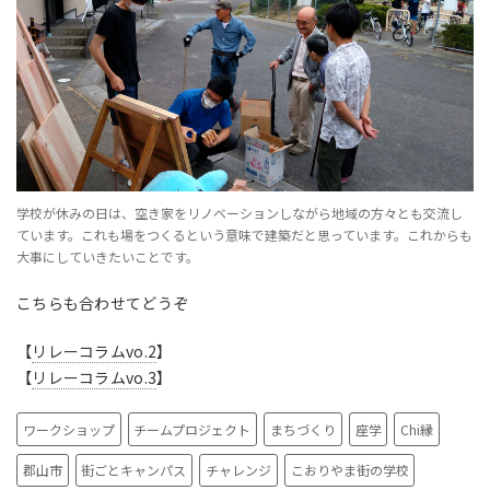
学校が休みの日は、空き家をリノベーションしながら地域の方々とも交流し
ています。これも場をつくるという意味で建築だと思っています。これからも
大事にしていきたいことです。
こちらも合わせてどうぞ
【
リレーコラムvo.2
】
【
リレーコラムvo.3
】
ワークショップ
チームプロジェクト
まちづくり
座学
Chi縁
郡山市
街ごとキャンパス
チャレンジ
こおりやま街の学校