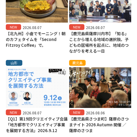
NEW
NEW
2026.08.07
2026.08.07
【北九州】小倉でモーニング！朝
【鹿児島県薩摩川内市】「知る」
のカフェタイムを「Second
ことから増える地域の選択肢。子
Fitzroy Coffee」で。
どもの居場所を起点に、地域のつ
ながりを考える一日
山形
鹿児島
NEW
NEW
2026.08.07
2026.08.06
【Q1】第19回クリエイティブ会議
【鹿児島県さつま町】薩摩のさつ
「地方都市でクリエイティブ事業
まナイト 2026 Autumn 開催 ／
を展開する方法」2026.9.12
薩摩のさつま