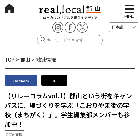
t
o
g
MENU
ローカルのリアルを伝えるメディア
g
l
e
n
a
v
i
g
TOP
>
郡山
>
地域情報
a
t
i
o
n
Facebook
X
【リレーコラムvol.1】郡山という街をキャン
パスに、場づくりを学ぶ「こおりやま街の学
校（まちがく）」。学生編集部メンバーも参
加中！
地域情報