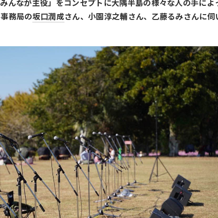
、みんなが主役」をコンセプトに大隅半島の様々な人の手によ
を事務局の
坂口潤成
さん、小園淳之輔さん、乙藤るみさんに伺