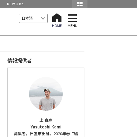
REWORK
t
o
HOME
g
MENU
g
l
e
n
a
v
i
情報提供者
g
a
t
i
o
n
上 泰寿
Yasutoshi Kami
編集者。日置市出身。2020年春に編