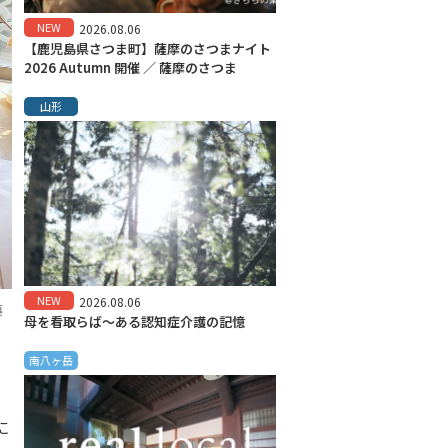
NEW
2026.08.06
【鹿児島県さつま町】薩摩のさつまナイト
2026 Autumn 開催 ／ 薩摩のさつま
山形
NEW
2026.08.06
藤
母を看取らば～ある認知症介護の記憶
南八ヶ岳
に