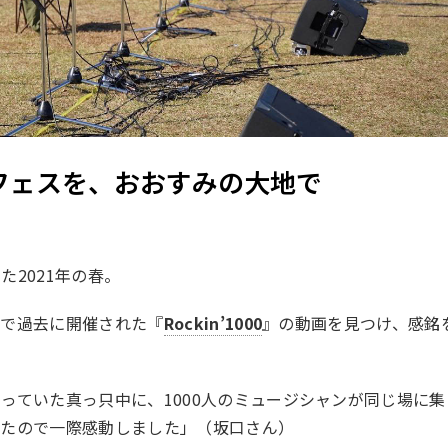
フェスを、おおすみの大地で
いた
2021
年の春。
パで過去に開催された『
Rockin’1000
』の動画を見つけ、感銘
交っていた真っ只中に、
1000
人のミュージシャンが同じ場に集
見たので一際感動しました」（坂口さん）