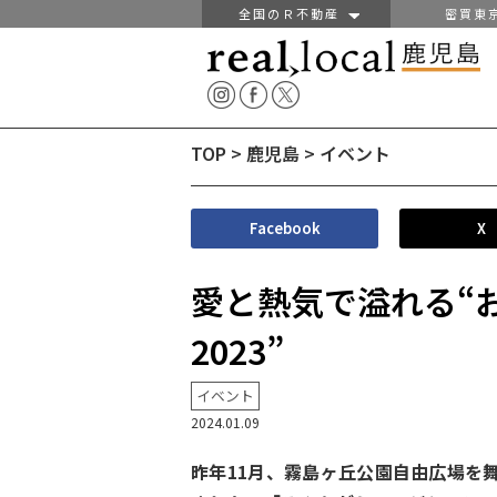
全国のＲ不動産
密買東
TOP
>
鹿児島
>
イベント
Facebook
X
愛と熱気で溢れる“おお
2023”
イベント
2024.01.09
昨年11月、霧島ヶ丘公園自由広場を