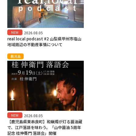
NEW
2026.08.05
real local podcast #2 山梨県甲州市塩山
地域周辺の不動産事情について
鹿児島
NEW
2026.08.05
【鹿児島県東串良町】和蝋燭が灯る醤油蔵
で、江戸落語を味わう。「山中醤油 5周年
記念 桂伸衛門 落語会」開催