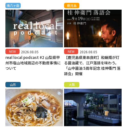
南八ヶ岳
鹿児島
NEW
NEW
2026.08.05
2026.08.05
real local podcast #2 山梨県甲
【鹿児島県東串良町】和蝋燭が灯
州市塩山地域周辺の不動産事情に
る醤油蔵で、江戸落語を味わう。
ついて
「山中醤油 5周年記念 桂伸衛門 落
語会」開催
山形
大阪