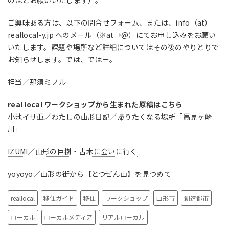
のほどお願いいたします）。
ご興味ある方は、以下の問合せフォーム、または、info（at）
reallocal-y.jp へのメール（※at→@）にてお申し込みをお願い
いたします。課題や場所など詳細についてはその後のやりとりで
お知らせします。では、ではー。
担当／那須ミノル
real local ワークショップから生まれた原稿はこちら
小池イサ亜／わたしの山形日記／帰りたくなる場所「馬見ヶ崎
川」
IZUMI／山形の巨樹・古木に会いに行く
yoyoyo／山形の街から【とつぜん山】を見つめて
reallocal
移住ガイド
移住
ワークショップ
山形市
創造都市
ローカル
ローカルメディア
リアルローカル