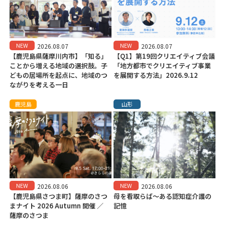
NEW
NEW
2026.08.07
2026.08.07
【鹿児島県薩摩川内市】「知る」
【Q1】第19回クリエイティブ会議
ことから増える地域の選択肢。子
「地方都市でクリエイティブ事業
どもの居場所を起点に、地域のつ
を展開する方法」2026.9.12
ながりを考える一日
鹿児島
山形
NEW
NEW
2026.08.06
2026.08.06
【鹿児島県さつま町】薩摩のさつ
母を看取らば～ある認知症介護の
まナイト 2026 Autumn 開催 ／
記憶
薩摩のさつま