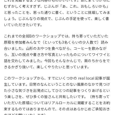
これを発掘するような内容のものがいいです。あたまでっかちに
むずかしく考えすぎず、じぶんが「あ、これ、おもしろいかも」
と思ったことを、思った通りに書く、ということに挑戦してみま
しょう。じぶんなりの視点で、じぶんの手足を使って、楽しく書
いていただきたいです。
これまでの全8回のワークショップでは、持ち寄っていただいた
原稿を参加者みんなで（といっても3名くらいの少人数で）読み
合いました。山形のおやつを食べながら、コーヒーを飲みなが
ら、互いの視点や書き方や写真といったものについてワイワイと
話を交わしてみました。今回もそんなかんじで、肩のちからをで
きるかぎり抜いて、楽しくやりたいと思っています。
このワークショップから、すでにいくつかの real local 記事が誕
生しています。日常のなんということのない風景のなかで見つけ
た小さな気づきを出発点にしてひとつの記事をつくりあげるとい
う楽しさを、ぜひ多くの皆さんと共有したいです。（持ち寄って
いただいた原稿についてはリアルローカルに掲載することをお約
束するものではありませんので、その点はあらかじめご承知おき