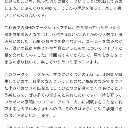
と思ったことを、思った通りに書く、ということに挑戦してみま
しょう。じぶんなりの視点で、じぶんの手足を使って、楽しく書
いていただきたいです。
これまでの6回のワークショップでは、持ち寄っていただいた原
稿を参加者みんなで（といっても3名とか5名とかの少人数で）読
み合いました。山形のおやつを食べながら、コーヒーを飲みなが
ら、互いの視点や書き方や写真といったものについてワイワイと
話を交わしてみました。今回もそんなかんじで、肩のちからをで
きるかぎり抜いて、楽しくやりたいと思っています。
このワークショップから、すでにいくつかの real local 記事が誕
生しています。日常のなんということのない風景のなかで見つけ
た小さな気づきを出発点にしてひとつの記事をつくりあげるとい
う楽しさを、ぜひ多くの皆さんと共有したいです。（持ち寄って
いただいた原稿についてはリアルローカルに掲載することをお約
束するものではありませんので、その点はあらかじめご承知おき
のほどお願いいたします）。