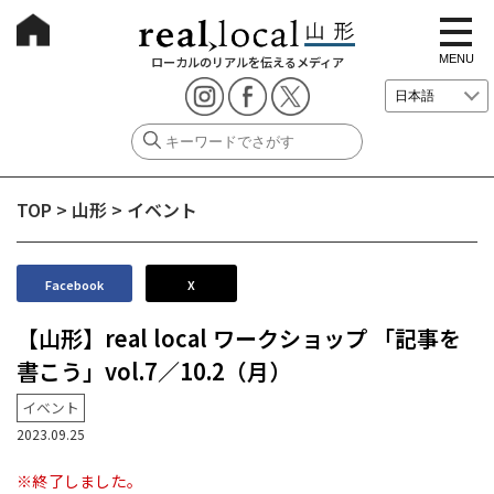
t
o
g
MENU
ローカルのリアルを伝えるメディア
g
l
e
n
a
v
i
g
TOP
>
山形
>
イベント
a
t
i
o
n
Facebook
X
【山形】real local ワークショップ 「記事を
書こう」vol.7／10.2（月）
イベント
2023.09.25
※終了しました。