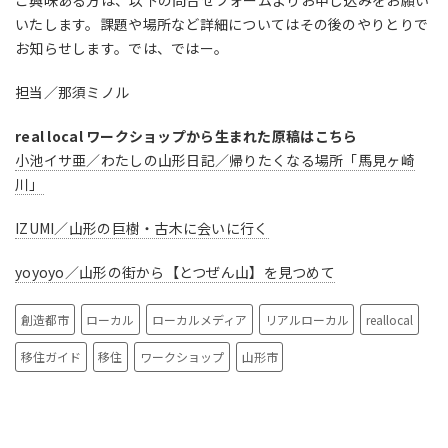
ご興味ある方は、以下の問合せフォームよりお申し込みをお願い
いたします。課題や場所など詳細についてはその後のやりとりで
お知らせします。では、ではー。
担当／那須ミノル
real local ワークショップから生まれた原稿はこちら
小池イサ亜／わたしの山形日記／帰りたくなる場所「馬見ヶ崎
川」
IZUMI／山形の巨樹・古木に会いに行く
yoyoyo／山形の街から【とつぜん山】を見つめて
創造都市
ローカル
ローカルメディア
リアルローカル
reallocal
移住ガイド
移住
ワークショップ
山形市