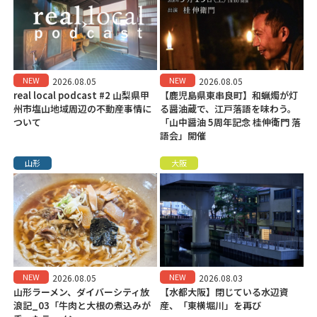
NEW
NEW
2026.08.05
2026.08.05
real local podcast #2 山梨県甲
【鹿児島県東串良町】和蝋燭が灯
州市塩山地域周辺の不動産事情に
る醤油蔵で、江戸落語を味わう。
ついて
「山中醤油 5周年記念 桂伸衛門 落
語会」開催
山形
大阪
NEW
NEW
2026.08.05
2026.08.03
山形ラーメン、ダイバーシティ放
【水都大阪】閉じている水辺資
浪記_03「牛肉と大根の煮込みが
産、「東横堀川」を再び