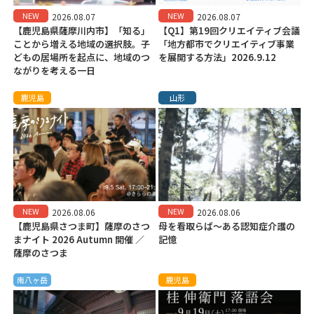
NEW
NEW
2026.08.07
2026.08.07
【鹿児島県薩摩川内市】「知る」
【Q1】第19回クリエイティブ会議
ことから増える地域の選択肢。子
「地方都市でクリエイティブ事業
どもの居場所を起点に、地域のつ
を展開する方法」2026.9.12
ながりを考える一日
鹿児島
山形
NEW
NEW
2026.08.06
2026.08.06
【鹿児島県さつま町】薩摩のさつ
母を看取らば～ある認知症介護の
まナイト 2026 Autumn 開催 ／
記憶
薩摩のさつま
南八ヶ岳
鹿児島