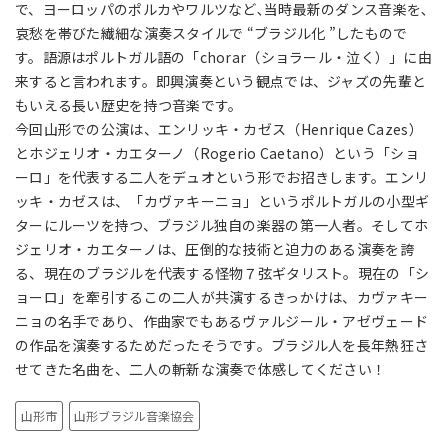
で、ヨーロッパのポルカやワルツなど､当時最新のダンス音楽を､
哀愁を帯びた繊細な演奏スタイルで “ブラジル化 ”したもので
す。語源はポルトガル語の「chorar（ショラール・泣く）」に由
来すると言われます。即興演奏という観点では、ジャズの先輩と
もいえる長い歴史を持つ音楽です。
今回山形での公演は、エンリッキ・カゼス（Henrique Cazes）
とホジェリオ・カエターノ（Rogerio Caetano）という「ショ
ーロ」を代表する二人をデュオという形でお招きします。エンリ
ッキ・カゼスは、「カヴァキーニョ」というポルトガルの小型ギ
ターにルーツを持つ、ブラジル独自の楽器の第一人者。そしてホ
ジェリオ・カエターノは、圧倒的な技術と迫力のある演奏を誇
る、現在のブラジルを代表する怪物７弦ギタリスト。現在の「シ
ョーロ」を牽引するこの二人が共演するきっかけは、カヴァキー
ニョの名手であり、作曲家でもあるヴァルジール・アゼヴェード
の作品を演奏するためだったそうです。ブラジル人を長年熱狂さ
せてきた名曲を、二人の斬新な演奏で体感してください！
山形市
山形ブラジル音楽協会