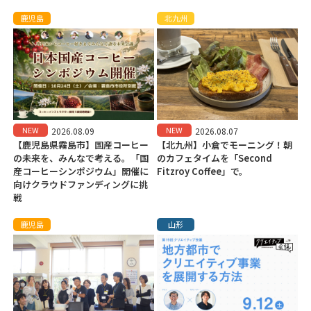
鹿児島
北九州
NEW
NEW
2026.08.09
2026.08.07
【鹿児島県霧島市】国産コーヒー
【北九州】小倉でモーニング！朝
の未来を、みんなで考える。「国
のカフェタイムを「Second
産コーヒーシンポジウム」開催に
Fitzroy Coffee」で。
向けクラウドファンディングに挑
戦
鹿児島
山形