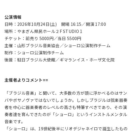
公演情報
日時：2026年10月24日(土) 開場 16:15／開演 17:00
場所：やまぎん県民ホール２F STUDIO 1
チケット：前売り 5000円／当日 5500円
主催：山形ブラジル音楽協会／ショーロ公演制作チーム
制作：ショーロ公演制作チーム
後援：駐日ブラジル大使館／ギマランイス・ホーザ文化院
主催者よりコメント==
「ブラジル音楽」と聞いて、大多数の方が頭に浮かべるのはサン
バやボサノヴァではないでしょうか。しかしブラジルは弦楽器奏
者を中心に器楽奏者のレベルの高さも特筆すべきであり、その演
奏者達を育んできたのが「ショーロ」というインストルメンタル
音楽です。
「ショーロ」は、19世紀後半にリオデジャネイロで誕生したもの