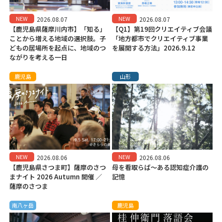
NEW
NEW
2026.08.07
2026.08.07
【鹿児島県薩摩川内市】「知る」
【Q1】第19回クリエイティブ会議
ことから増える地域の選択肢。子
「地方都市でクリエイティブ事業
どもの居場所を起点に、地域のつ
を展開する方法」2026.9.12
ながりを考える一日
鹿児島
山形
NEW
NEW
2026.08.06
2026.08.06
【鹿児島県さつま町】薩摩のさつ
母を看取らば～ある認知症介護の
まナイト 2026 Autumn 開催 ／
記憶
薩摩のさつま
南八ヶ岳
鹿児島