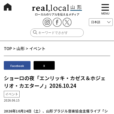
t
o
g
MENU
ローカルのリアルを伝えるメディア
g
l
e
n
a
v
i
g
TOP
>
山形
>
イベント
a
t
i
o
n
Facebook
X
ショーロの夜「エンリッキ・カゼス＆ホジェ
リオ・カエターノ」2026.10.24
イベント
2026.06.15
2026年10月24日（土）、山形ブラジル音楽協会主催ライブ「シ