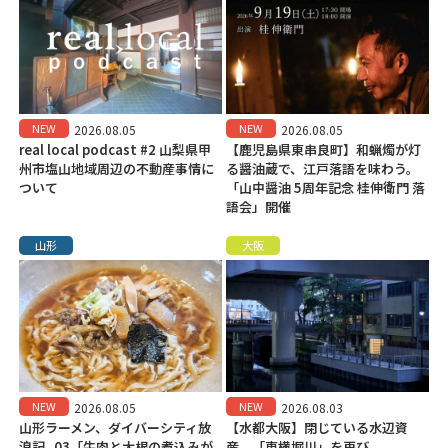
NEW
NEW
2026.08.05
2026.08.05
real local podcast #2 山梨県甲
【鹿児島県東串良町】和蝋燭が灯
州市塩山地域周辺の不動産事情に
る醤油蔵で、江戸落語を味わう。
ついて
「山中醤油 5周年記念 桂伸衛門 落
語会」開催
山形
大阪
NEW
NEW
2026.08.05
2026.08.03
山形ラーメン、ダイバーシティ放
【水都大阪】閉じている水辺資
浪記_03「牛肉と大根の煮込みが
産、「東横堀川」を再び