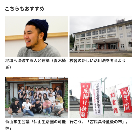
こちらもおすすめ
地域へ浸透する人と建築（青木純
校舎の新しい活用法を考えよう
氏）
仙山学生会議「仙山生活圏の可能
行こう、「古民具骨董蚤の市」。
性」