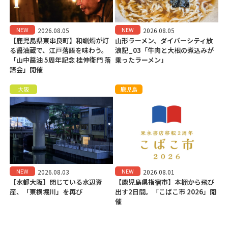
NEW
NEW
2026.08.05
2026.08.05
【鹿児島県東串良町】和蝋燭が灯
山形ラーメン、ダイバーシティ放
る醤油蔵で、江戸落語を味わう。
浪記_03「牛肉と大根の煮込みが
「山中醤油 5周年記念 桂伸衛門 落
乗ったラーメン」
語会」開催
大阪
鹿児島
NEW
NEW
2026.08.03
2026.08.01
【水都大阪】閉じている水辺資
【鹿児島県指宿市】本棚から飛び
産、「東横堀川」を再び
出す2日間。「こばこ市 2026」開
催