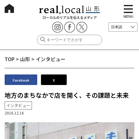
t
o
g
MENU
ローカルのリアルを伝えるメディア
g
l
e
n
a
v
i
g
TOP
>
山形
>
インタビュー
a
t
i
o
n
Facebook
X
地方のまちなかで店を開く、その課題と未来
インタビュー
2016.12.16