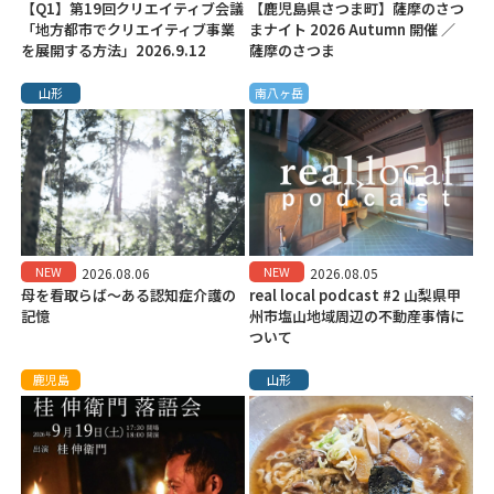
【Q1】第19回クリエイティブ会議
【鹿児島県さつま町】薩摩のさつ
「地方都市でクリエイティブ事業
まナイト 2026 Autumn 開催 ／
を展開する方法」2026.9.12
薩摩のさつま
山形
南八ヶ岳
NEW
NEW
2026.08.06
2026.08.05
母を看取らば～ある認知症介護の
real local podcast #2 山梨県甲
記憶
州市塩山地域周辺の不動産事情に
ついて
鹿児島
山形