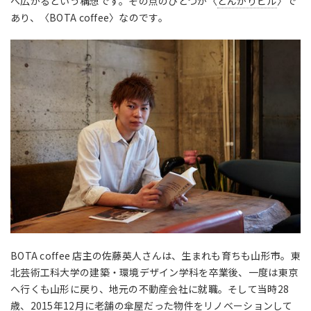
へ広がるという構想です。その点のひとつが〈
とんがりビル
〉で
あり、〈BOTA coffee〉なのです。
BOTA coffee 店主の佐藤英人さんは、生まれも育ちも山形市。東
北芸術工科大学の建築・環境デザイン学科を卒業後、一度は東京
へ行くも山形に戻り、地元の不動産会社に就職。そして当時28
歳、2015年12月に老舗の傘屋だった物件をリノベーションして