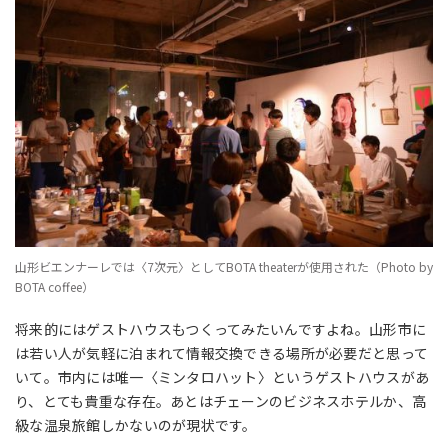
山形ビエンナーレでは〈7次元〉としてBOTA theaterが使用された（Photo by
BOTA coffee）
将来的にはゲストハウスもつくってみたいんですよね。山形市に
は若い人が気軽に泊まれて情報交換できる場所が必要だと思って
いて。市内には唯一〈ミンタロハット〉というゲストハウスがあ
り、とても貴重な存在。あとはチェーンのビジネスホテルか、高
級な温泉旅館しかないのが現状です。