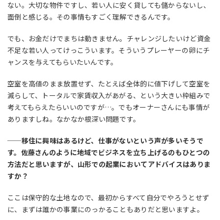
ない。大切な物件ですし、若い人に安く貸しても儲からないし、
面倒と感じる。その事情もすごく理解できるんです。
でも、お金だけでまちは動きません。チャレンジしたいけど資金
不足な若い人ってけっこういます。そういうプレーヤーの卵にチ
ャンスを与えてもらいたいんです。
空室を高値のまま放置せず、たとえば全体的に値下げして空室を
減らして、トータルで家賃収入があがる、という大きい枠組みで
考えてもらえたらいいのですが…。でもオーナーさんにも事情が
ありますしね。なかなか根深い問題です。
──移住に興味はあるけど、仕事がないという声が多いそうで
す。佐藤さんのように地域でビジネスを立ち上げるのもひとつの
方法だと思いますが、山形での起業においてアドバイスはありま
すか？
ここは保守的な土地なので、最初からすべて自分でやろうとせず
に、まずは誰かの事業にのっかることもありだと思いますよ。