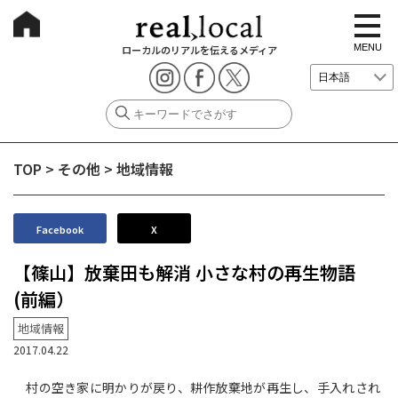
t
o
g
MENU
ローカルのリアルを伝えるメディア
g
l
e
n
a
v
i
g
TOP
>
その他
>
地域情報
a
t
i
o
n
Facebook
X
【篠山】放棄田も解消 小さな村の再生物語
(前編）
地域情報
2017.04.22
村の空き家に明かりが戻り、耕作放棄地が再生し、手入れされ