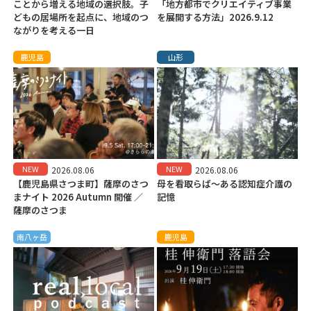
ことから増える地域の選択肢。子
「地方都市でクリエイティブ事業
どもの居場所を起点に、地域のつ
を展開する方法」2026.9.12
ながりを考える一日
鹿児島
山形
NEW
NEW
2026.08.06
2026.08.06
【鹿児島県さつま町】薩摩のさつ
母を看取らば～ある認知症介護の
まナイト 2026 Autumn 開催 ／
記憶
薩摩のさつま
南八ヶ岳
鹿児島