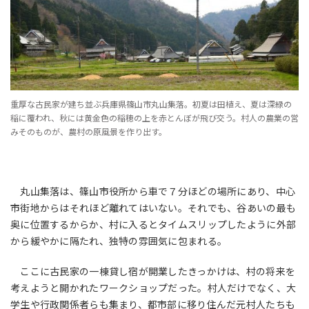
重厚な古民家が建ち並ぶ兵庫県篠山市丸山集落。初夏は田植え、夏は深緑の
稲に覆われ、秋には黄金色の稲穂の上を赤とんぼが飛び交う。村人の農業の営
みそのものが、農村の原風景を作り出す。
丸山集落は、篠山市役所から車で７分ほどの場所にあり、中心
市街地からはそれほど離れてはいない。それでも、谷あいの最も
奥に位置するからか、村に入るとタイムスリップしたように外部
から緩やかに隔たれ、独特の雰囲気に包まれる。
ここに古民家の一棟貸し宿が開業したきっかけは、村の将来を
考えようと開かれたワークショップだった。村人だけでなく、大
学生や行政関係者らも集まり、都市部に移り住んだ元村人たちも