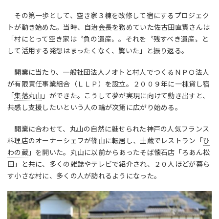
その第一歩として、空き家３棟を改修して宿にするプロジェク
トが動き始めた。当時、自治会長を務めていた佐古田直實さんは
「村にとって空き家は〝負の遺産〟。それを〝残すべき遺産〟と
して活用する発想はまったくなく、驚いた」と振り返る。
開業に当たり、一般社団法人ノオトと村人でつくるＮＰＯ法人
が有限責任事業組合（ＬＬＰ）を設立。２００９年に一棟貸し宿
「
集落丸山
」ができた。こうして夢が実現に向けて動き出すと、
共感し支援したいという人の輪が次第に広がり始める。
開業に合わせて、丸山の自然に魅せられた神戸の人気フランス
料理店のオーナーシェフが篠山に転居し、土蔵でレストラン「
ひ
わの蔵
」を開いた。丸山に以前からあったそば懐石店「ろあん松
田」と共に、多くの雑誌やテレビで紹介され、２０人ほどが暮ら
す小さな村に、多くの人が訪れるようになった。