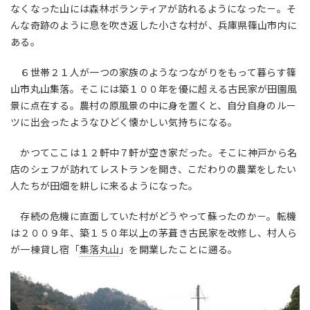
なくなった山には森林ボランティアが訪れるようになった－。そ
んな奇跡のように息を吹き返した小さな村が、兵庫県篠山市内に
ある。
６世帯２１人が一つの家族のようなつながりをもって暮らす篠
山市丸山集落。そこには築１００年を優に超える古民家が田園風
景に点在する。農村の原風景の中に身を置くと、自分自身のルー
ツに出会ったようなひどく懐かしい気持ちになる。
かつてここは１２軒中７軒が空き家だった。そこに神戸から名
店のシェフが訪れてレストランを開き、こだわりの農業をしたい
人たちが田畑を耕しに来るようになった。
存続の危機に直面していた村がどうやって蘇ったのか－。転機
は２００９年、築１５０年以上の茅葺き古民家を改修し、村人ら
が一棟貸し宿「
集落丸山
」を開業したことに遡る。