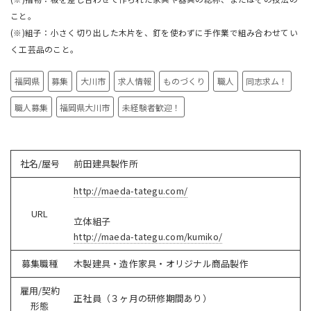
こと。
(※)
組子：小さく切り出した木片を、釘を使わずに手作業で組み合わせてい
く工芸品のこと。
福岡県
募集
大川市
求人情報
ものづくり
職人
同志求ム！
職人募集
福岡県大川市
未経験者歓迎！
社名/屋号
前田建具製作所
http://maeda-tategu.com/
URL
立体組子
http://maeda-tategu.com/kumiko/
募集職種
木製建具・造作家具・オリジナル商品製作
雇用/契約
正社員（３ヶ月の研修期間あり）
形態