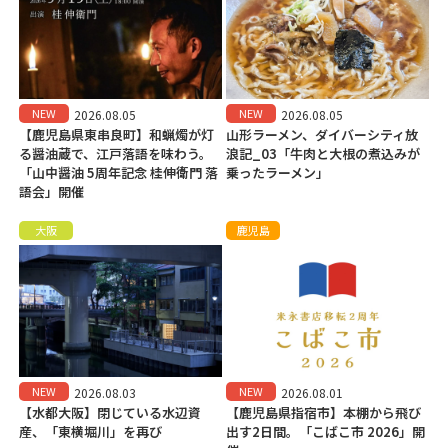
NEW
NEW
2026.08.05
2026.08.05
【鹿児島県東串良町】和蝋燭が灯
山形ラーメン、ダイバーシティ放
る醤油蔵で、江戸落語を味わう。
浪記_03「牛肉と大根の煮込みが
「山中醤油 5周年記念 桂伸衛門 落
乗ったラーメン」
語会」開催
大阪
鹿児島
NEW
NEW
2026.08.03
2026.08.01
【水都大阪】閉じている水辺資
【鹿児島県指宿市】本棚から飛び
産、「東横堀川」を再び
出す2日間。「こばこ市 2026」開