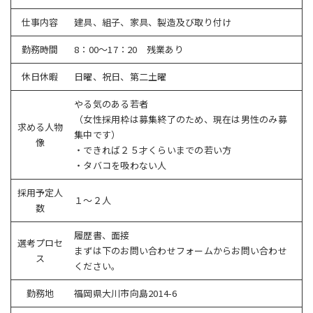
仕事内容
建具、組子、家具、製造及び取り付け
勤務時間
8：00～17：20 残業あり
休日休暇
日曜、祝日、第二土曜
やる気のある若者
（女性採用枠は募集終了のため、現在は男性のみ募
求める人物
集中です）
像
・できれば２５才くらいまでの若い方
・タバコを吸わない人
採用予定人
１～２人
数
履歴書、面接
選考プロセ
まずは下のお問い合わせフォームからお問い合わせ
ス
ください。
勤務地
福岡県大川市向島2014-6