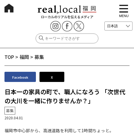
t
o
g
MENU
ローカルのリアルを伝えるメディア
g
l
e
n
a
v
i
g
TOP
>
福岡
>
募集
a
t
i
o
n
Facebook
X
日本一の家具の町で、職人になろう 「次世代
の大川を一緒に作りませんか？」
募集
2020.04.01
福岡市中心部から、高速道路を利用して1時間ちょっと。