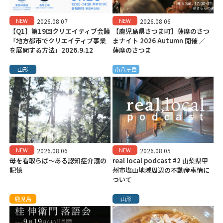
NEW
NEW
2026.08.07
2026.08.06
【Q1】第19回クリエイティブ会議
【鹿児島県さつま町】薩摩のさつ
「地方都市でクリエイティブ事業
まナイト 2026 Autumn 開催 ／
を展開する方法」2026.9.12
薩摩のさつま
山形
南八ヶ岳
NEW
NEW
2026.08.06
2026.08.05
母を看取らば～ある認知症介護の
real local podcast #2 山梨県甲
記憶
州市塩山地域周辺の不動産事情に
ついて
鹿児島
山形