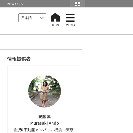
REWORK
t
o
HOME
g
MENU
g
l
e
n
a
v
i
情報提供者
g
a
t
i
o
n
安藤 紫
Murasaki Ando
金沢R不動産メンバー。横浜→東京