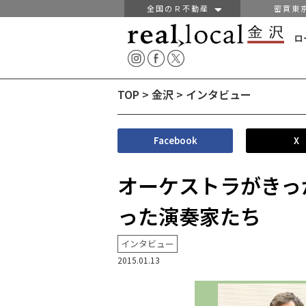
全国のＲ不動産
密買東
ロ
TOP
>
金沢
>
インタビュー
Facebook
X
オーケストラがきっ
った演奏家たち
インタビュー
2015.01.13