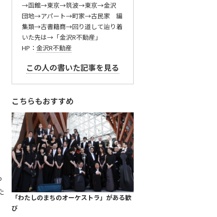
→函館→東京→筑波→東京→金沢
団地→アパート→町家→古民家 編
集類→古書籍商→回り道して辿り着
いた先は→「金沢R不動産」
HP：
金沢R不動産
この人の書いた記事を見る
こちらもおすすめ
っ
た
「わたしのまちのオーケストラ」がある歓
び