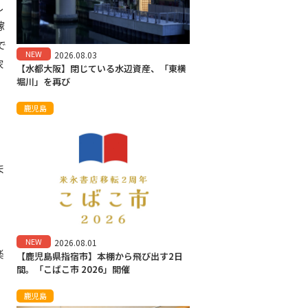
し
稼
で
NEW
2026.08.03
家
【水都大阪】閉じている水辺資産、「東横
堀川」を再び
鹿児島
ま
NEW
2026.08.01
楽
【鹿児島県指宿市】本棚から飛び出す2日
間。「こばこ市 2026」開催
鹿児島