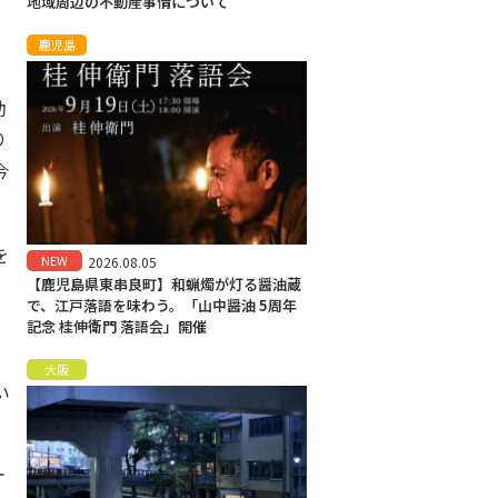
地域周辺の不動産事情について
鹿児島
助
り
今
を
NEW
2026.08.05
【鹿児島県東串良町】和蝋燭が灯る醤油蔵
で、江戸落語を味わう。「山中醤油 5周年
記念 桂伸衛門 落語会」開催
大阪
い
オ