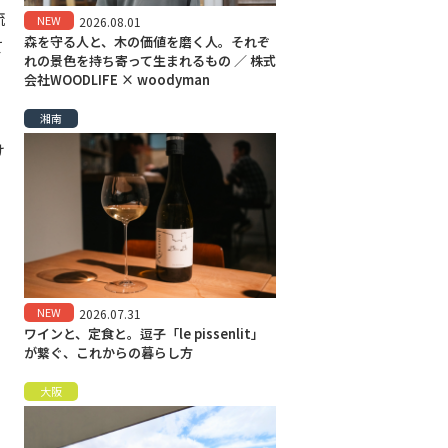
流
NEW
2026.08.01
森を守る人と、木の価値を磨く人。それぞ
て
れの景色を持ち寄って生まれるもの ／ 株式
会社WOODLIFE × woodyman
湘南
け
NEW
2026.07.31
ワインと、定食と。逗子「le pissenlit」
が繋ぐ、これからの暮らし方
大阪