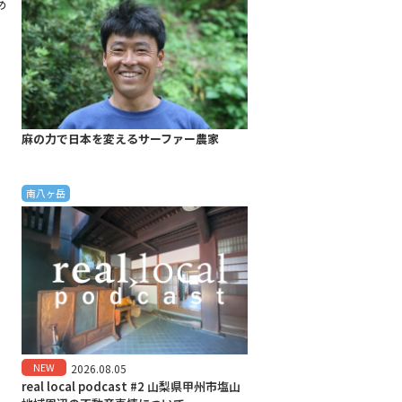
あ
麻の力で日本を変えるサーファー農家
南八ヶ岳
NEW
2026.08.05
real local podcast #2 山梨県甲州市塩山