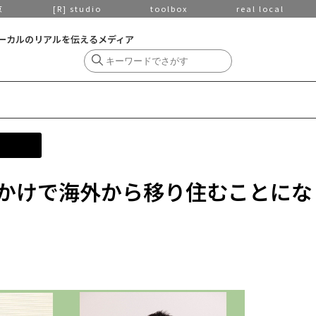
京
[R] studio
toolbox
real local
ーカルのリアルを伝えるメディア
かけで海外から移り住むことにな