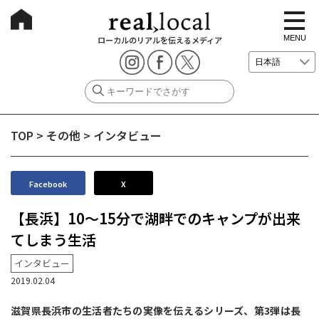
t
o
g
MENU
ローカルのリアルを伝えるメディア
g
l
e
n
a
v
i
g
TOP
>
その他
>
インタビュー
a
t
i
o
n
Facebook
X
【長浜】10〜15分で湖畔でのキャンプが出来
てしまう生活
インタビュー
2019.02.04
滋賀県長浜市の生活者たちの実像を伝えるシリーズ、第3弾は長