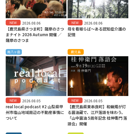
NEW
NEW
2026.08.06
2026.08.06
【鹿児島県さつま町】薩摩のさつ
母を看取らば～ある認知症介護の
まナイト 2026 Autumn 開催 ／
記憶
薩摩のさつま
南八ヶ岳
鹿児島
NEW
NEW
2026.08.05
2026.08.05
real local podcast #2 山梨県甲
【鹿児島県東串良町】和蝋燭が灯
州市塩山地域周辺の不動産事情に
る醤油蔵で、江戸落語を味わう。
ついて
「山中醤油 5周年記念 桂伸衛門 落
語会」開催