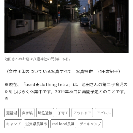
池田さんのお店は八幡神社の門前にある。
（文中＊印のついている写真すべて 写真提供＝池田友紀子）
※現在、「
used★clothing tetra」は、池田さんの
第二子育児の
ためしばらく休業中です。2019年秋口に再開予定とのことです。
※
琵琶湖
自家製
職住近接
子育て
アウトドア
アパレル
キャンプ
滋賀県長浜市
real local長浜
デイキャンプ