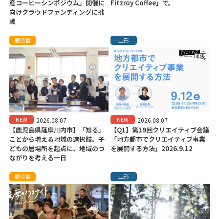
産コーヒーシンポジウム」開催に
Fitzroy Coffee」で。
向けクラウドファンディングに挑
戦
鹿児島
山形
NEW
NEW
2026.08.07
2026.08.07
【鹿児島県薩摩川内市】「知る」
【Q1】第19回クリエイティブ会議
ことから増える地域の選択肢。子
「地方都市でクリエイティブ事業
どもの居場所を起点に、地域のつ
を展開する方法」2026.9.12
ながりを考える一日
鹿児島
山形