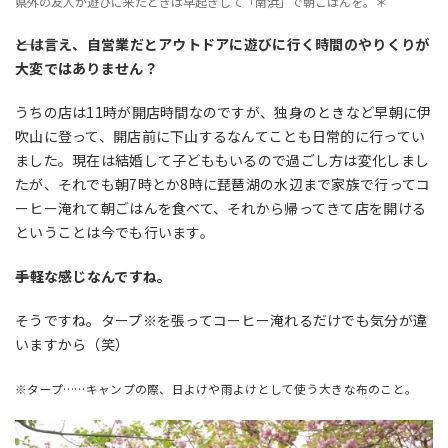
県外の友人が遊びに来たときは早起きして「南浜」で朝ごはんを。＊
――とは言え、自営業だとアウトドアに遊びに行く時間のやりくりが
大変ではありません？
うちの店は11時が開店時間なのですが、独身のときなど早朝に伊
吹山に登って、開店前に下山するなんてことも日常的に行ってい
ました。現在は結婚して子どももいるので過ごし方は変化しまし
たが、それでも朝7時とか8時に琵琶湖の水辺まで家族で行ってコ
ーヒー淹れて朝ごはんを食べて、それから帰ってきて店を開ける
ということは今でも行います。
――手軽な感じなんですね。
そうですね。タープ※を張ってコーヒー淹れるだけでも気分が違
いますから（笑）
※タープ……キャンプの際、日よけや雨よけとして使う大きな布のこと。