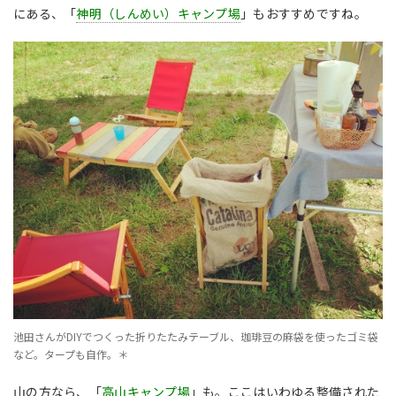
にある、「
神明（しんめい）キャンプ場
」もおすすめですね。
池田さんがDIYでつくった折りたたみテーブル、珈琲豆の麻袋を使ったゴミ袋
など。タープも自作。＊
山の方なら、「
高山キャンプ場
」も。ここはいわゆる整備された