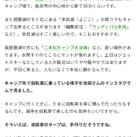
キャンプ場で、長浜市の中心地から車で30分くらいです。
また琵琶湖のすぐ北にある「余呉湖（よごこ）」の周りでもキャ
ンプ出来るところがあります（編集部注：「
ウッディパル余呉
」
など）。余呉湖はすごく美しいので、そこもおすすめです。
奥琵琶湖の方にも「
二本松キャンプ水泳場
」など、良い場所があ
ります。水際すぐのところにテントが張れますし。土日はジェッ
トスキーなどしている人が最近はいてやや賑やかではあります
が、平日に来ると、人もいなくて本当に静かなんです。
――キャンプ先で自転車に乗っている様子を池田さんのインスタグラ
ムで見ました。
キャンプに行くときに、たまに自転車を車に積んで行ったりもす
るんです。湖岸を自転車で楽しむのも気持ちいいですから。
――そういえば、池田家のタープは、手作りだそうですね。