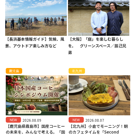
【長浜基本情報ガイド】気候、風
【大阪】「庭」を楽しむ暮らし
景、アウトドア楽しみ方など
を。 グリーンスペース／辰己兄
弟
鹿児島
北九州
NEW
NEW
2026.08.09
2026.08.07
【鹿児島県霧島市】国産コーヒー
【北九州】小倉でモーニング！朝
の未来を、みんなで考える。「国
のカフェタイムを「Second