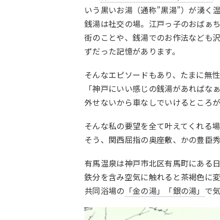
いう黒いお湯（通称”黒湯”）が湧く
銭湯は社交の場。江戸っ子のおばぁ
街のことや、銭湯でのお作法なども
ずだった記憶があります。
そんなエピソードもあり、たまに無
「神戸にいい感じの銭湯があればな
外せないから車なしでいけるところ
そんな私の要望を全て叶えてくれる
そう、関西屈指の奥座敷、かの豊臣
有馬温泉は神戸市北区有馬町にある
鉄分を含み空気に触れると茶褐色に
共同浴場の
「金の湯」「銀の湯」
で