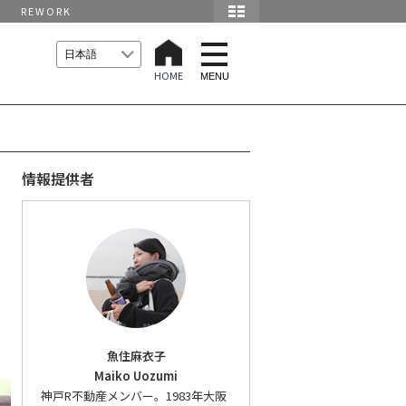
REWORK
t
o
HOME
g
MENU
g
l
e
n
a
v
i
情報提供者
g
a
t
i
o
n
魚住麻衣子
Maiko Uozumi
神戸R不動産メンバー。1983年大阪