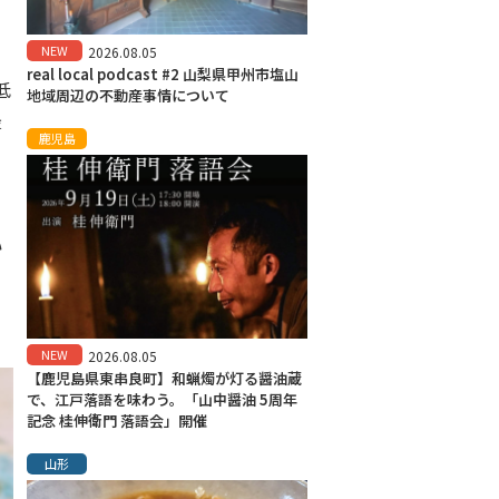
NEW
2026.08.05
real local podcast #2 山梨県甲州市塩山
低
地域周辺の不動産事情について
最
鹿児島
い
NEW
2026.08.05
【鹿児島県東串良町】和蝋燭が灯る醤油蔵
で、江戸落語を味わう。「山中醤油 5周年
記念 桂伸衛門 落語会」開催
山形