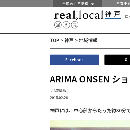
全国のＲ不動産
密買東
ロ
TOP
>
神戸
>
地域情報
Facebook
X
ARIMA ONSEN
地域情報
2015.02.26
神戸には、中心部からたった約30分