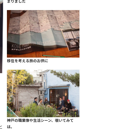
まりました
移住を考える旅のお供に
神戸の職業像や生活シーン、覗いてみて
と
は。