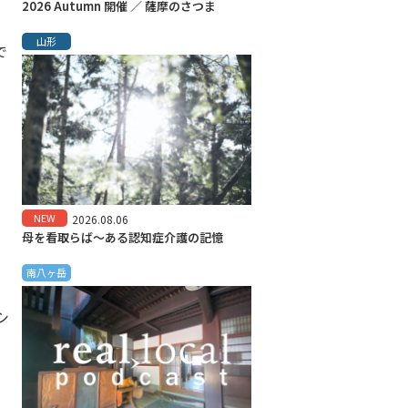
2026 Autumn 開催 ／ 薩摩のさつま
山形
で
NEW
2026.08.06
母を看取らば～ある認知症介護の記憶
南八ヶ岳
シ