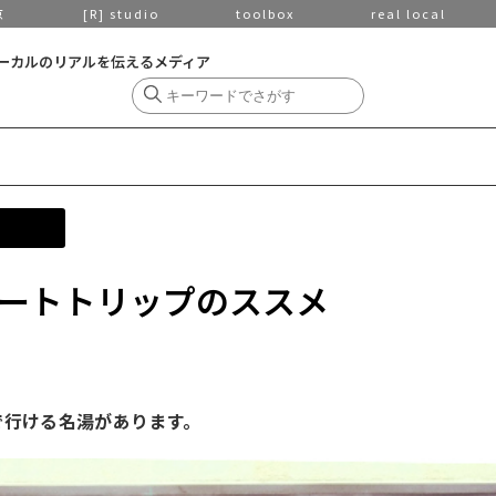
京
[R] studio
toolbox
real local
ーカルのリアルを伝えるメディア
 ショートトリップのススメ
で行ける名湯があります。