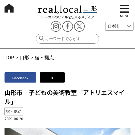
t
o
g
MENU
ローカルのリアルを伝えるメディア
g
l
e
n
a
v
i
g
TOP
>
山形
>
宿・拠点
a
t
i
o
n
Facebook
X
山形市 子どもの美術教室「アトリエスマイ
ル」
宿・拠点
2021.06.20