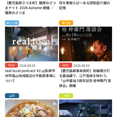
【鹿児島県さつま町】薩摩のさつ
母を看取らば～ある認知症介護の
まナイト 2026 Autumn 開催 ／
記憶
薩摩のさつま
南八ヶ岳
鹿児島
NEW
NEW
2026.08.05
2026.08.05
real local podcast #2 山梨県甲
【鹿児島県東串良町】和蝋燭が灯
州市塩山地域周辺の不動産事情に
る醤油蔵で、江戸落語を味わう。
ついて
「山中醤油 5周年記念 桂伸衛門 落
語会」開催
山形
大阪