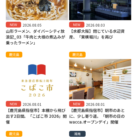
NEW
NEW
2026.08.05
2026.08.03
山形ラーメン、ダイバーシティ放
【水都大阪】閉じている水辺資
浪記_03「牛肉と大根の煮込みが
産、「東横堀川」を再び
乗ったラーメン」
鹿児島
鹿児島
NEW
NEW
2026.08.01
2026.08.01
【鹿児島県指宿市】本棚から飛び
【鹿児島県指宿市】朝市のあと
出す2日間。「こばこ市 2026」開
に、少し寄り道。「朝市の日の
催
wacca.オープンデイ」開催
鹿児島
湘南