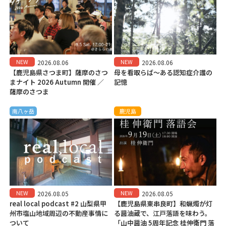
NEW
NEW
2026.08.06
2026.08.06
【鹿児島県さつま町】薩摩のさつ
母を看取らば～ある認知症介護の
まナイト 2026 Autumn 開催 ／
記憶
薩摩のさつま
南八ヶ岳
鹿児島
NEW
NEW
2026.08.05
2026.08.05
real local podcast #2 山梨県甲
【鹿児島県東串良町】和蝋燭が灯
州市塩山地域周辺の不動産事情に
る醤油蔵で、江戸落語を味わう。
ついて
「山中醤油 5周年記念 桂伸衛門 落