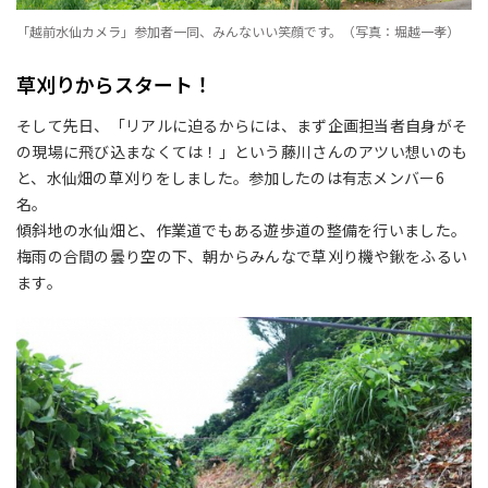
「越前水仙カメラ」参加者一同、みんないい笑顔です。（写真：堀越一孝）
草刈りからスタート！
そして先日、「リアルに迫るからには、まず企画担当者自身がそ
の現場に飛び込まなくては！」という藤川さんのアツい想いのも
と、水仙畑の草刈りをしました。参加したのは有志メンバー6
名。
傾斜地の水仙畑と、作業道でもある遊歩道の整備を行いました。
梅雨の合間の曇り空の下、朝からみんなで草刈り機や鍬をふるい
ます。