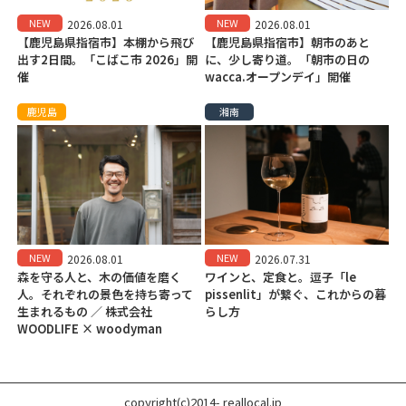
NEW
NEW
2026.08.01
2026.08.01
【鹿児島県指宿市】本棚から飛び
【鹿児島県指宿市】朝市のあと
出す2日間。「こばこ市 2026」開
に、少し寄り道。「朝市の日の
催
wacca.オープンデイ」開催
鹿児島
湘南
NEW
NEW
2026.08.01
2026.07.31
森を守る人と、木の価値を磨く
ワインと、定食と。逗子「le
人。それぞれの景色を持ち寄って
pissenlit」が繋ぐ、これからの暮
生まれるもの ／ 株式会社
らし方
WOODLIFE × woodyman
copyright(c)2014- reallocal.jp