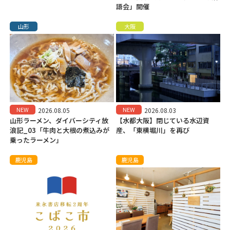
語会」開催
山形
大阪
NEW
NEW
2026.08.05
2026.08.03
山形ラーメン、ダイバーシティ放
【水都大阪】閉じている水辺資
浪記_03「牛肉と大根の煮込みが
産、「東横堀川」を再び
乗ったラーメン」
鹿児島
鹿児島