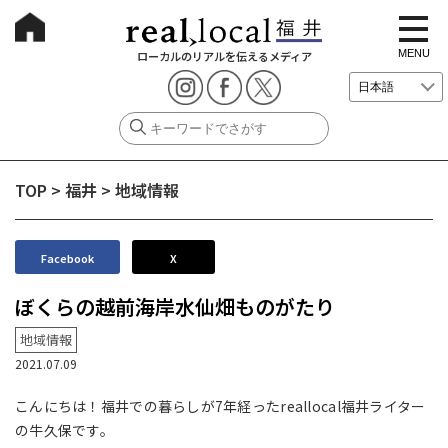
t
o
g
MENU
ローカルのリアルを伝えるメディア
g
l
e
n
a
v
i
g
TOP
>
福井
>
地域情報
a
t
i
o
n
Facebook
X
ぼくらの越前海岸水仙畑ものがたり
地域情報
2021.07.09
こんにちは！福井での暮らしが7年経ったreallocal福井ライター
の牛久保です。