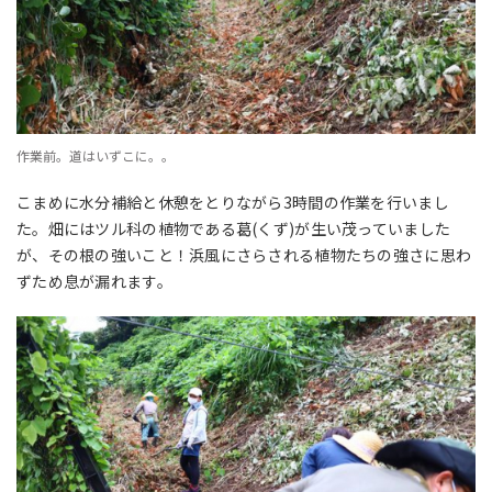
作業前。道はいずこに。。
こまめに水分補給と休憩をとりながら3時間の作業を行いまし
た。畑にはツル科の植物である葛(くず)が生い茂っていました
が、その根の強いこと！浜風にさらされる植物たちの強さに思わ
ずため息が漏れます。