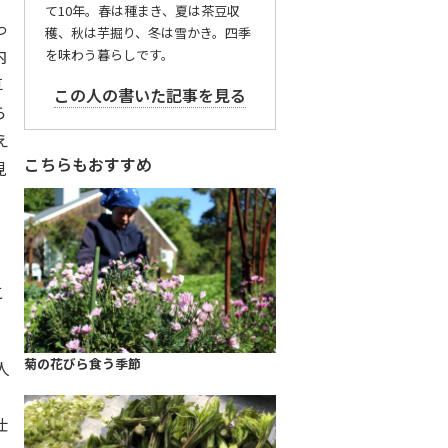
て10年。春は種まき、夏は茶豆収
っ
穫、秋は芋掘り、冬は雪かき。四季
内
を味わう暮らしです。
草
この人の書いた記事を見る
ら
え
こちらもおすすめ
見
こ
。
菊の花びら食う季節
人
仕