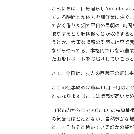
こんにちは。山形暮らしのreallo
ている時間とか体力を畑作業に注ぐ
で安く借りた畑で平日の早朝の1時間
取りするとか肥料撒くとか収穫する
うとか。大事な収穫の季節には専業
ながらやってる、本格的ではない農
た山形レポートをお届けしていこうと
さて、今日は、友人の西蔵王の畑に
ここの仕事納めは昨年11月下旬のこ
とになります（ここは標高が高いた
山形市内から車で20分ほどの高原地
の気配もほとんどない、自然豊かな
と、もそもそと動いている誰かの姿