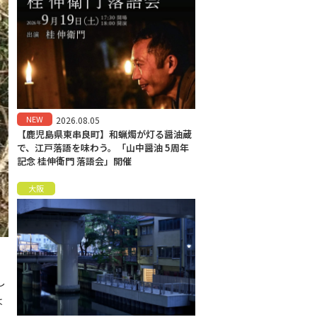
NEW
2026.08.05
【鹿児島県東串良町】和蝋燭が灯る醤油蔵
で、江戸落語を味わう。「山中醤油 5周年
記念 桂伸衛門 落語会」開催
大阪
し
は