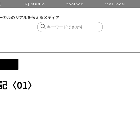
京
[R] studio
toolbox
real local
ーカルのリアルを伝えるメディア
記〈01〉