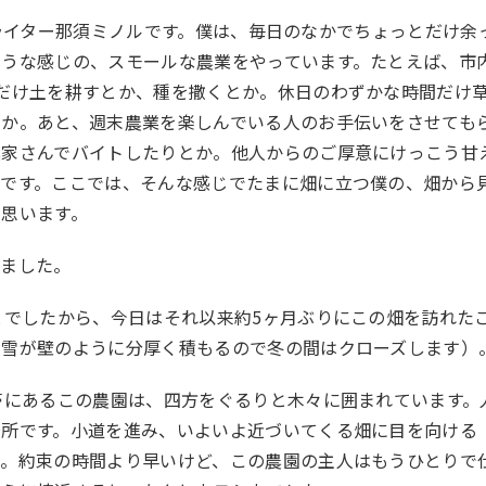
calライター那須ミノルです。僕は、毎日のなかでちょっとだけ余
ような感じの、スモールな農業をやっています。たとえば、市
だけ土を耕すとか、種を撒くとか。休日のわずかな時間だけ
とか。あと、週末農業を楽しんでいる人のお手伝いをさせても
農家さんでバイトしたりとか。他人からのご厚意にけっこう甘
業です。ここでは、そんな感じでたまに畑に立つ僕の、畑から
思います。
来ました。
とでしたから、今日はそれ以来約5ヶ月ぶりにこの畑を訪れた
め雪が壁のように分厚く積もるので冬の間はクローズします）
帯にあるこの農園は、四方をぐるりと木々に囲まれています。
場所です。小道を進み、いよいよ近づいてくる畑に目を向ける
が。約束の時間より早いけど、この農園の主人はもうひとりで