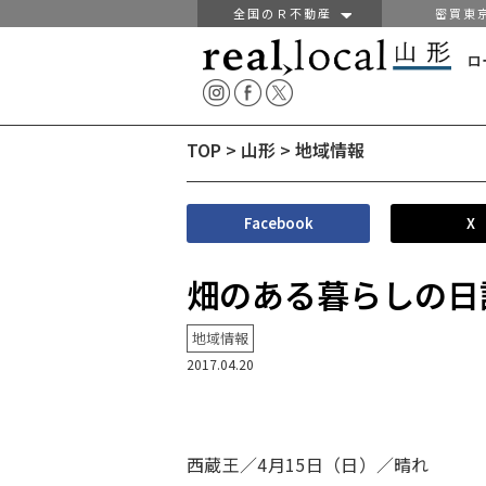
全国のＲ不動産
密買東
ロ
TOP
>
山形
>
地域情報
Facebook
X
畑のある暮らしの日
地域情報
2017.04.20
西蔵王／4月15日（日）／晴れ