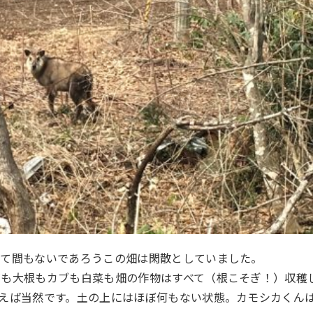
けて間もないであろうこの畑は閑散としていました。
ギも大根もカブも白菜も畑の作物はすべて（根こそぎ！）収穫
えば当然です。土の上にはほぼ何もない状態。カモシカくん