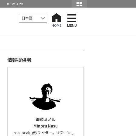
REWORK
t
o
HOME
g
MENU
g
l
e
n
a
v
i
情報提供者
g
a
t
i
o
n
那須ミノル
Minoru Nasu
reallocal山形ライター。Uターンし