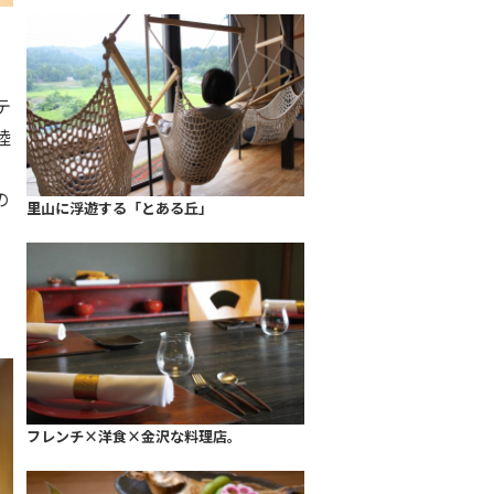
テ
陸
の
里山に浮遊する「とある丘」
フレンチ×洋食×金沢な料理店。