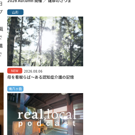
2026 Autumn 開催 ／ 薩摩のさつま
日
プ
山形
識
で
講
で
NEW
2026.08.06
母を看取らば～ある認知症介護の記憶
南八ヶ岳