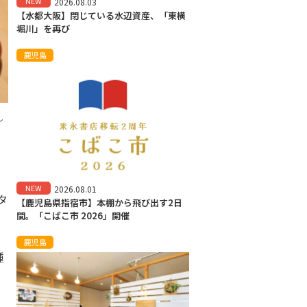
NEW
2026.08.03
【水都大阪】閉じている水辺資産、「東横
堀川」を再び
鹿児島
し
NEW
2026.08.01
タ
【鹿児島県指宿市】本棚から飛び出す2日
間。「こばこ市 2026」開催
し
鹿児島
種