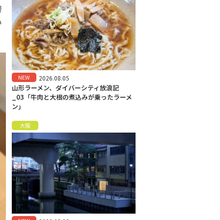
替
い
NEW
2026.08.05
山形ラーメン、ダイバーシティ放浪記
_03「牛肉と大根の煮込みが乗ったラーメ
ン」
大阪