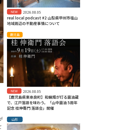
NEW
2026.08.05
real local podcast #2 山梨県甲州市塩山
地域周辺の不動産事情について
鹿児島
NEW
2026.08.05
【鹿児島県東串良町】和蝋燭が灯る醤油蔵
で、江戸落語を味わう。「山中醤油 5周年
記念 桂伸衛門 落語会」開催
が
山形
て