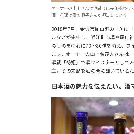
オーナーの山上さんは酒造りに長年携わって
酒。料理は妻の順子さんが担当している。
2018年
7
月、金沢市尾山町の一角に「
ルなどが集中し、近江町市場や尾山
のものを中心に
70
〜
80
種を揃え、ワ
ます。オーナーの山上弘茂人さんは
酒蔵「菊姫」で酒マイスターとして
2
主。その来歴を酒の肴に聞いている
日本酒の魅力を伝えたい、酒