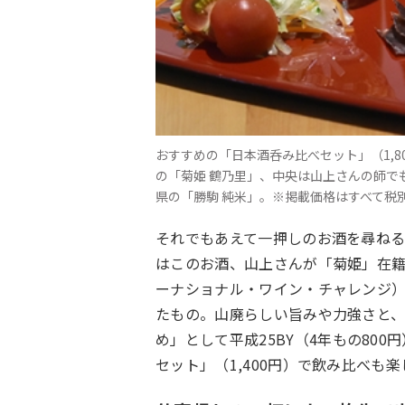
おすすめの「日本酒呑み比べセット」（1,8
の「菊姫 鶴乃里」、中央は山上さんの師で
県の「勝駒 純米」。※掲載価格はすべて税
それでもあえて一押しのお酒を尋ねる
はこのお酒、山上さんが「菊姫」在
ーナショナル・ワイン・チャレンジ
たもの。山廃らしい旨みや力強さと、
め」として平成
25BY
（
4
年もの
800
円
セット」（
1,400
円）で飲み比べも楽