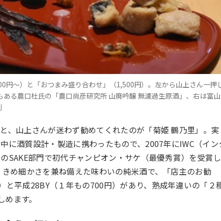
00円〜）と「おつまみ盛り合わせ」（1,500円）。左から山上さん一押
もある農口杜氏の「農口尚彦研究所 山廃吟醸 無濾過生原酒」、右は富山
別
と、山上さんが迷わず勧めてくれたのが「菊姫 鶴乃里」。実
籍中に酒質設計・製造に携わったもので、
2007
年に
IWC
（イン
）の
SAKE
部門で初代チャンピオン・サケ（最優秀賞）を受賞
 きめ細かさを兼ね備えた味わいの純米酒で、「店主のお勧
）と平成
28BY
（１年もの
700
円）があり、熟成年違いの「２
しめます。