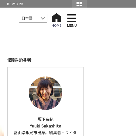
REWORK
t
o
HOME
g
MENU
g
l
e
n
a
v
i
情報提供者
g
a
t
i
に
o
n
坂下有紀
Yuuki Sakashita
富山県氷見市出身。編集者・ライタ