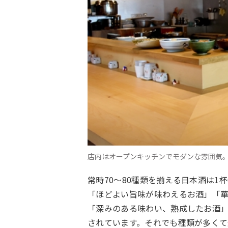
店内はオープンキッチンでモダンな雰囲気。
常時
70
〜
80
種類を揃える日本酒は1杯
「ほどよい旨味が味わえるお酒」「
「深みのある味わい、熟成したお酒
されています。それでも種類が多く