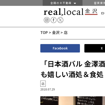
全国のＲ不動産
密買東
ロ
TOP
>
金沢
>
店
Facebook
X
「日本酒バル 金澤
も嬉しい酒処＆食処
店
2018.07.29