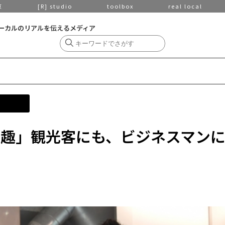
京
[R] studio
toolbox
real local
ーカルのリアルを伝えるメディア
酒趣」観光客にも、ビジネスマン