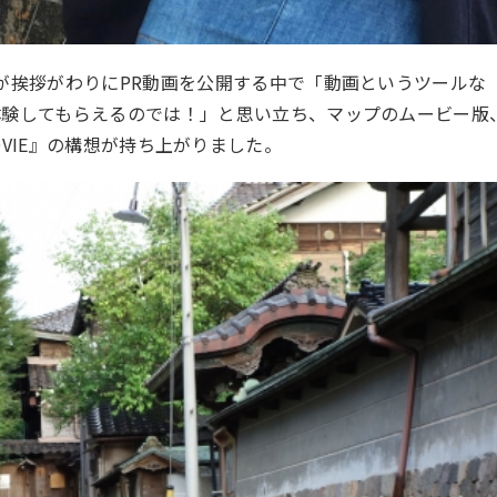
が挨拶がわりにPR動画を公開する中で
「動画というツールな
体験してもらえるのでは！」
と思い立ち、マップ
のムービー版
Y MOVIE』の構想が持ち上がりました。