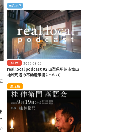
南八ヶ岳
NEW
2026.08.05
real local podcast #2 山梨県甲州市塩山
地域周辺の不動産事情について
に
鹿児島
3
ま
静
い