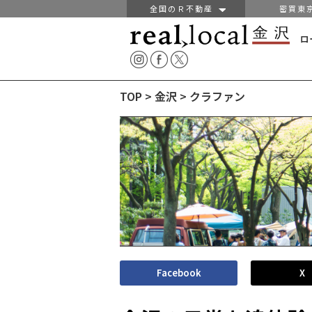
全国のＲ不動産
密買東
ロ
TOP
>
金沢
>
クラファン
Facebook
X