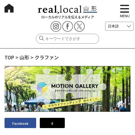
t
o
g
MENU
ローカルのリアルを伝えるメディア
g
l
e
n
a
v
i
g
TOP
>
山形
>
クラファン
a
t
i
o
n
Facebook
X