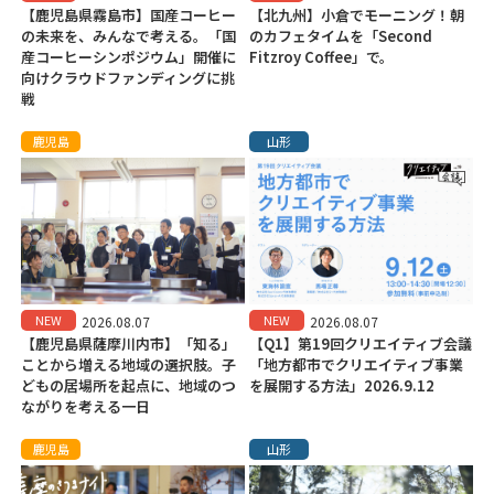
【鹿児島県霧島市】国産コーヒー
【北九州】小倉でモーニング！朝
の未来を、みんなで考える。「国
のカフェタイムを「Second
産コーヒーシンポジウム」開催に
Fitzroy Coffee」で。
向けクラウドファンディングに挑
戦
鹿児島
山形
NEW
NEW
2026.08.07
2026.08.07
【鹿児島県薩摩川内市】「知る」
【Q1】第19回クリエイティブ会議
ことから増える地域の選択肢。子
「地方都市でクリエイティブ事業
どもの居場所を起点に、地域のつ
を展開する方法」2026.9.12
ながりを考える一日
鹿児島
山形