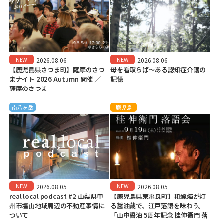
NEW
NEW
2026.08.06
2026.08.06
【鹿児島県さつま町】薩摩のさつ
母を看取らば～ある認知症介護の
まナイト 2026 Autumn 開催 ／
記憶
薩摩のさつま
南八ヶ岳
鹿児島
NEW
NEW
2026.08.05
2026.08.05
real local podcast #2 山梨県甲
【鹿児島県東串良町】和蝋燭が灯
州市塩山地域周辺の不動産事情に
る醤油蔵で、江戸落語を味わう。
ついて
「山中醤油 5周年記念 桂伸衛門 落