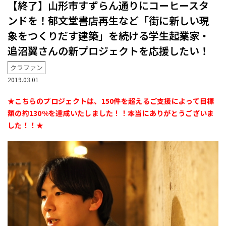
【終了】山形市すずらん通りにコーヒースタ
ンドを！郁文堂書店再生など「街に新しい現
象をつくりだす建築」を続ける学生起業家・
追沼翼さんの新プロジェクトを応援したい！
クラファン
2019.03.01
★こちらのプロジェクトは、
150
件を超えるご支援によって目標
額の約
130%
を達成いたしました！！本当にありがとうございま
した！！★