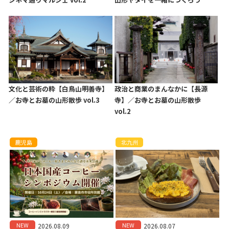
文化と芸術の粋【白鳥山明善寺】
政治と商業のまんなかに【長源
／お寺とお墓の山形散歩 vol.3
寺】／お寺とお墓の山形散歩
vol.2
鹿児島
北九州
NEW
NEW
2026.08.09
2026.08.07