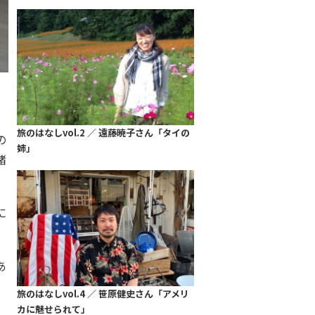
旅のはなしvol.2 ／ 遠藤暁子さん「タイの
の
姉」
緒
に
あ
旅のはなしvol.4 ／ 笹原健史さん「アメリ
カに魅せられて」