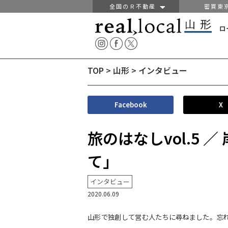
全国のＲ不動産
密買東
ロ
TOP
>
山形
>
インタビュー
Facebook
X
旅のはなしvol.5
て」
インタビュー
2020.06.09
山形で独創して営む人たちに尋ねました。忘