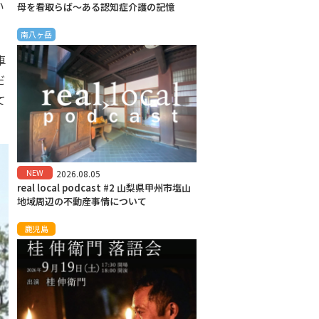
い
母を看取らば～ある認知症介護の記憶
南八ヶ岳
車
だ
て
NEW
2026.08.05
real local podcast #2 山梨県甲州市塩山
地域周辺の不動産事情について
鹿児島