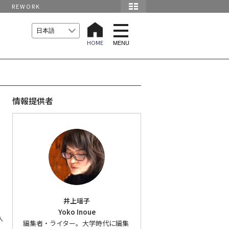
REWORK
t
o
HOME
g
MENU
g
l
e
n
a
v
i
情報提供者
g
a
t
i
o
n
井上瑶子
Yoko Inoue
人
編集者・ライター。大学時代に編集