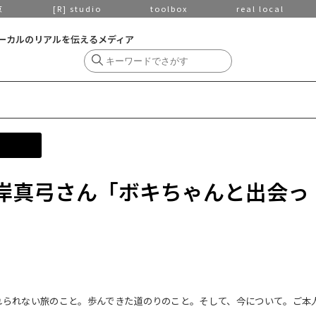
京
[R] studio
toolbox
real local
ーカルのリアルを伝えるメディア
 ／ 岸真弓さん「ボキちゃんと出会っ
れられない旅のこと。歩んできた道のりのこと。そして、今について。ご本