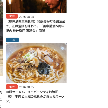
NEW
2026.08.05
【鹿児島県東串良町】和蝋燭が灯る醤油蔵
で、江戸落語を味わう。「山中醤油 5周年
記念 桂伸衛門 落語会」開催
山形
NEW
2026.08.05
の
山形ラーメン、ダイバーシティ放浪記
_03「牛肉と大根の煮込みが乗ったラーメ
に
ン」
た