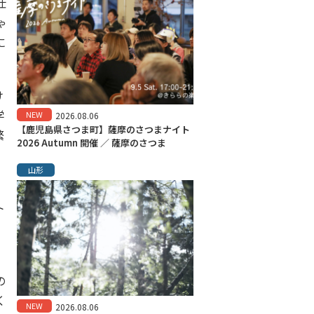
仕
ゃ
に
け
学
NEW
2026.08.06
【鹿児島県さつま町】薩摩のさつまナイト
繁
2026 Autumn 開催 ／ 薩摩のさつま
山形
ト
の
く
NEW
2026.08.06