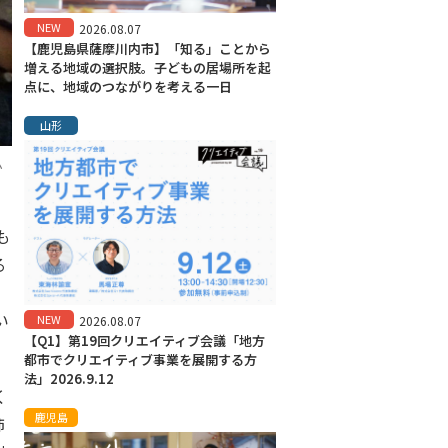
NEW
2026.08.07
【鹿児島県薩摩川内市】「知る」ことから
増える地域の選択肢。子どもの居場所を起
点に、地域のつながりを考える一日
山形
か
も
る
』
い
NEW
2026.08.07
【Q1】第19回クリエイティブ会議「地方
都市でクリエイティブ事業を展開する方
法」2026.9.12
く
鹿児島
姉