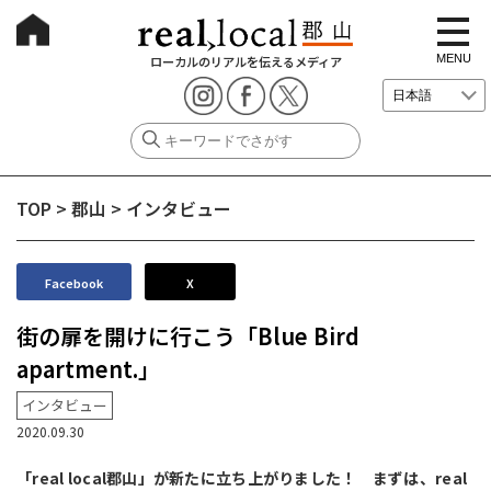
t
o
g
MENU
ローカルのリアルを伝えるメディア
g
l
e
n
a
v
i
g
TOP
>
郡山
>
インタビュー
a
t
i
o
n
Facebook
X
街の扉を開けに行こう「Blue Bird
apartment.」
インタビュー
2020.09.30
「real local郡山」が新たに立ち上がりました！ まずは、real