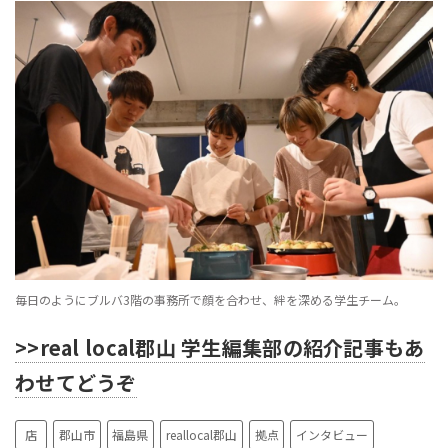
毎日のようにブルバ3階の事務所で顔を合わせ、絆を深める学生チーム。
>>real local郡山 学生編集部の紹介記事もあ
わせてどうぞ
店
郡山市
福島県
reallocal郡山
拠点
インタビュー