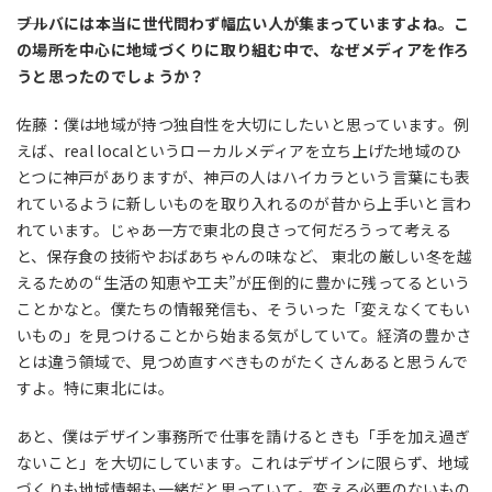
――ブルバには本当に世代問わず幅広い人が集まっていますよね。こ
の場所を中心に地域づくりに取り組む中で、なぜメディアを作ろ
うと思ったのでしょうか？
佐藤：僕は地域が持つ独自性を大切にしたいと思っています。例
えば、real localというローカルメディアを立ち上げた地域のひ
とつに神戸がありますが、神戸の人はハイカラという言葉にも表
れているように新しいものを取り入れるのが昔から上手いと言わ
れています。じゃあ一方で東北の良さって何だろうって考える
と、保存食の技術やおばあちゃんの味など、 東北の厳しい冬を越
えるための“生活の知恵や工夫”が圧倒的に豊かに残ってるという
ことかなと。僕たちの情報発信も、そういった「変えなくてもい
いもの」を見つけることから始まる気がしていて。経済の豊かさ
とは違う領域で、見つめ直すべきものがたくさんあると思うんで
すよ。特に東北には。
あと、僕はデザイン事務所で仕事を請けるときも「手を加え過ぎ
ないこと」を大切にしています。これはデザインに限らず、地域
づくりも地域情報も一緒だと思っていて。変える必要のないもの