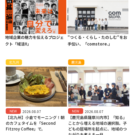
地域企業の魅力を伝えるプロジェ
”つくる・くらし・たのしむ”をお
クト「域活!!」
手伝い、「comstore.」
北九州
鹿児島
NEW
NEW
2026.08.07
2026.08.07
【北九州】小倉でモーニング！朝
【鹿児島県薩摩川内市】「知る」
のカフェタイムを「Second
ことから増える地域の選択肢。子
Fitzroy Coffee」で。
どもの居場所を起点に、地域のつ
ながりを考える一日