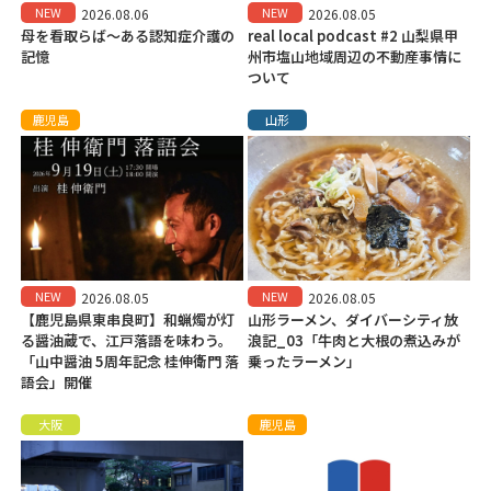
NEW
NEW
2026.08.06
2026.08.05
母を看取らば～ある認知症介護の
real local podcast #2 山梨県甲
記憶
州市塩山地域周辺の不動産事情に
ついて
鹿児島
山形
NEW
NEW
2026.08.05
2026.08.05
【鹿児島県東串良町】和蝋燭が灯
山形ラーメン、ダイバーシティ放
る醤油蔵で、江戸落語を味わう。
浪記_03「牛肉と大根の煮込みが
「山中醤油 5周年記念 桂伸衛門 落
乗ったラーメン」
語会」開催
大阪
鹿児島