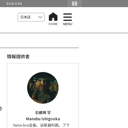
REWORK
t
o
HOME
g
MENU
g
l
e
n
a
v
i
情報提供者
g
a
t
i
o
n
介
石郷岡 学
Manabu Ishigooka
Yama-bra会長。泌尿器科医。ブラ