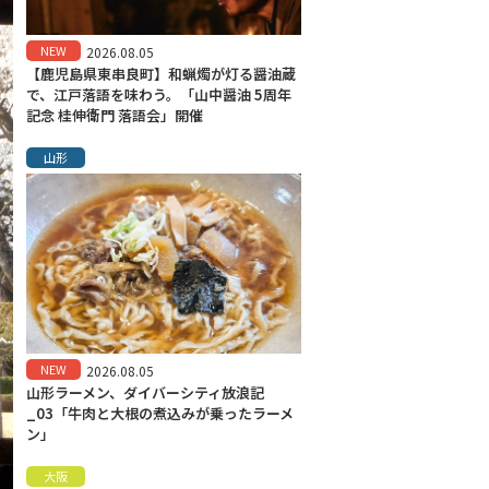
NEW
2026.08.05
【鹿児島県東串良町】和蝋燭が灯る醤油蔵
で、江戸落語を味わう。「山中醤油 5周年
記念 桂伸衛門 落語会」開催
山形
NEW
2026.08.05
山形ラーメン、ダイバーシティ放浪記
_03「牛肉と大根の煮込みが乗ったラーメ
ン」
大阪