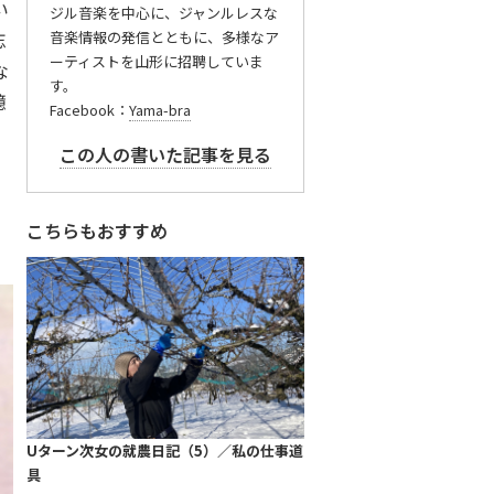
い
ジル音楽を中心に、ジャンルレスな
忘
音楽情報の発信とともに、多様なア
ーティストを山形に招聘していま
な
す。
憶
Facebook：
Yama-bra
この人の書いた記事を見る
っ
こちらもおすすめ
Uターン次女の就農日記（5）／私の仕事道
具