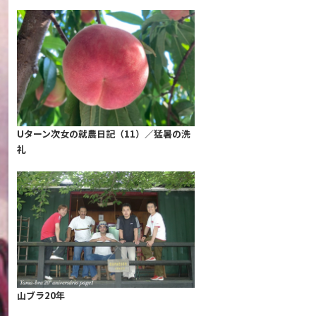
Uターン次女の就農日記（11）／猛暑の洗
礼
山ブラ20年