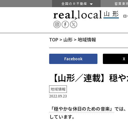
全国のＲ不動産
密買東
ロ
TOP
>
山形
>
地域情報
Facebook
X
【山形／連載】穏や
地域情報
2022.09.23
「穏やかな休日のための音楽」
では
しています。