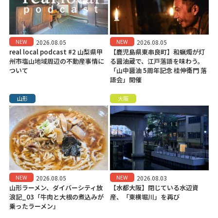
NEW
NEW
2026.08.05
2026.08.05
real local podcast #2 山梨県甲
【鹿児島県東串良町】和蝋燭が灯
州市塩山地域周辺の不動産事情に
る醤油蔵で、江戸落語を味わう。
ついて
「山中醤油 5周年記念 桂伸衛門 落
語会」開催
山形
大阪
NEW
NEW
2026.08.05
2026.08.03
山形ラーメン、ダイバーシティ放
【水都大阪】閉じている水辺資
浪記_03「牛肉と大根の煮込みが
産、「東横堀川」を再び
乗ったラーメン」