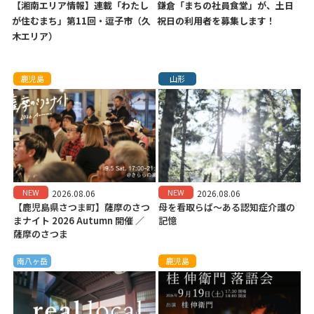
【湘南エリア情報】連載「わたし
鎌倉「まちの社員食堂」が、土日
が住むまち」第11回・逗子市（久
祝日の利用者を募集します！
木エリア）
鹿児島
山形
NEW
NEW
2026.08.06
2026.08.06
【鹿児島県さつま町】薩摩のさつ
母を看取らば～ある認知症介護の
まナイト 2026 Autumn 開催 ／
記憶
薩摩のさつま
南八ヶ岳
鹿児島