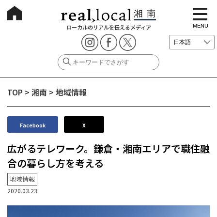
t
o
g
MENU
ローカルのリアルを伝えるメディア
g
l
e
n
a
v
i
g
TOP
>
湘南
>
地域情報
a
t
i
o
n
Facebook
X
広がるテレワーク。鎌倉・湘南エリアで職住融
合の暮らし方を考える
地域情報
2020.03.23