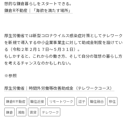
想的な鎌倉暮らしをスタートできる。
鎌倉R不動産｜「海欲を満たす場所」
厚生労働省では新型コロナウイルス感染症対策としてテレワーク
を新規で導入する中小企業事業主に対して助成金制度を設けてい
る（令和２年２月１７日～５月３１日）。
もしかすると、これからの働き方、そして自分の理想の暮らし方
を考えるチャンスなのかもしれない。
※参照
厚生労働省｜時間外労働等改善助成金（テレワークコース）
鎌倉R不動産
職住近接
リモートワーク
逗子
職住融合
移住
鎌倉
湘南
賃貸
テレワーク