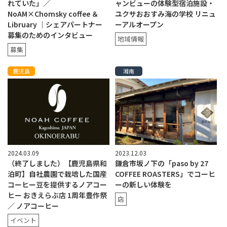
れていた」／
ャンビューの体験型宿泊施設・
NoAM×Chomsky coffee ＆
ユクサおおすみ海の学校 リニュ
Libruary ｜シェアパートナー
ーアルオープン
募集のためのインタビュー
地域情報
募集
鹿児島
湘南
2024.03.09
2023.12.03
（終了しました）【鹿児島県和
鎌倉市坂ノ下の「paso by 27
泊町】自社農園で栽培した国産
COFFEE ROASTERS」でコーヒ
コーヒー豆を提供するノアコー
ーの新しい体験を
ヒー おきえらぶ店 1周年豊作祭
店
／ ノアコーヒー
イベント