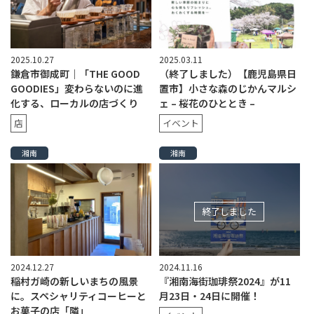
2025.10.27
2025.03.11
鎌倉市御成町｜「THE GOOD
（終了しました）【鹿児島県日
GOODIES」変わらないのに進
置市】小さな森のじかんマルシ
化する、ローカルの店づくり
ェ – 桜花のひととき –
店
イベント
湘南
湘南
終了しました
2024.12.27
2024.11.16
稲村ガ崎の新しいまちの風景
『湘南海街珈琲祭2024』が11
に。スペシャリティコーヒーと
月23日・24日に開催！
お菓子の店「隣」