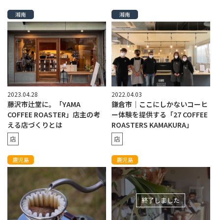
湘南
湘南
2023.04.28
2022.04.03
藤沢市辻堂に。「YAMA
鎌倉市｜ここにしかないコーヒ
COFFEE ROASTER」店主の考
ー体験を提供する「27 COFFEE
える店づくりとは
ROASTERS KAMAKURA」
店
店
鹿児島
鹿児島
終了しました