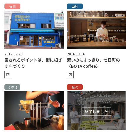
福岡
山形
2017.02.23
2016.12.16
愛されるポイントは、街に根ざ
濃いのにすっきり、七日町の
す店づくり
〈BOTA coffee〉
店
店
その他
金沢
終了しました