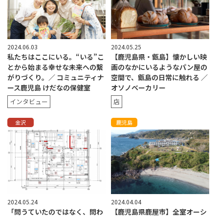
2024.06.03
2024.05.25
私たちはここにいる。“いる”こ
【鹿児島県・甑島】懐かしい映
とから始まる幸せな未来への繋
画のなかにいるようなパン屋の
がりづくり。／ コミュニティナ
空間で、甑島の日常に触れる ／
ース鹿児島 けだなの保健室
オソノベーカリー
インタビュー
店
金沢
鹿児島
2024.05.24
2024.04.04
「問うていたのではなく、問わ
【鹿児島県鹿屋市】全室オーシ