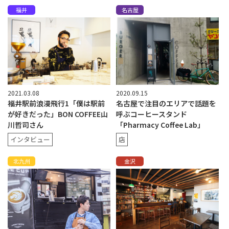
福井
名古屋
2021.03.08
2020.09.15
福井駅前浪漫飛行1「僕は駅前
名古屋で注目のエリアで話題を
が好きだった」BON COFFEE山
呼ぶコーヒースタンド
川哲司さん
「Pharmacy Coffee Lab」
インタビュー
店
北九州
金沢