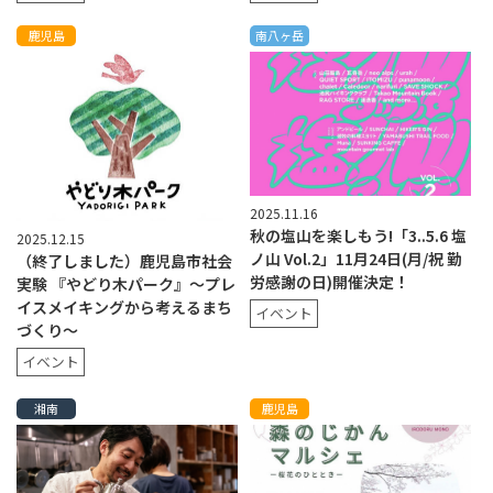
鹿児島
南八ヶ岳
2025.11.16
秋の塩山を楽しもう!「3..5.6 塩
2025.12.15
ノ山 Vol.2」11月24日(月/祝 勤
（終了しました）鹿児島市社会
労感謝の日)開催決定！
実験 『やどり木パーク』〜プレ
イスメイキングから考えるまち
イベント
づくり〜
イベント
湘南
鹿児島