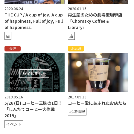
2020.06.24
2020.01.15
THE CUP / A cup of joy, A cup
再生産のための劇場型珈琲店
of happiness, Full of joy, Full
「Chomsky Coffee &
of happiness.
Library」
店
店
金沢
北九州
終了しました
2019.05.16
2017.09.15
5/26 (日) コーヒー三昧の1日！
コーヒー愛にあふれたお店たち
「しんたてコーヒー大作戦
地域情報
2019」
イベント