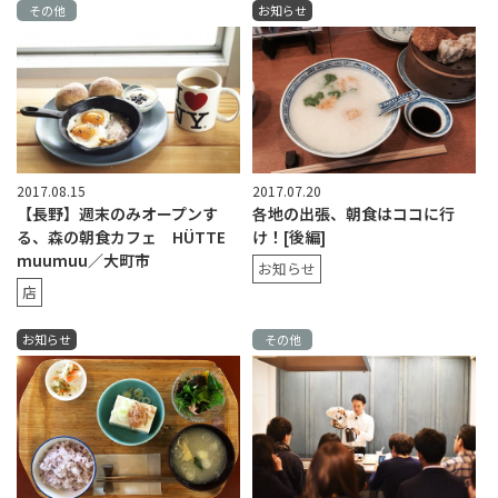
その他
お知らせ
2017.08.15
2017.07.20
【長野】週末のみオープンす
各地の出張、朝食はココに行
る、森の朝食カフェ HÜTTE
け！[後編]
muumuu／大町市
お知らせ
店
お知らせ
その他