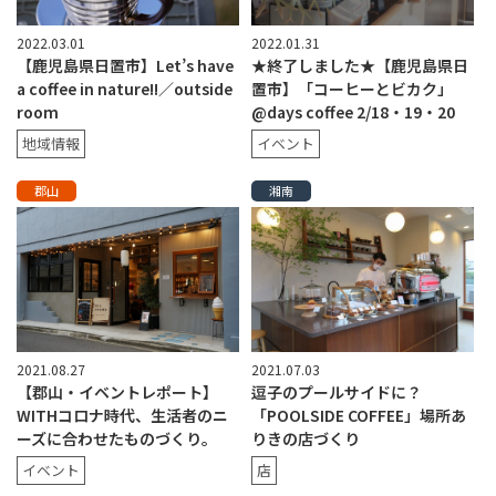
2022.03.01
2022.01.31
【鹿児島県日置市】Let’s have
★終了しました★【鹿児島県日
a coffee in nature!!／outside
置市】「コーヒーとビカク」
room
@days coffee 2/18・19・20
地域情報
イベント
郡山
湘南
2021.08.27
2021.07.03
【郡山・イベントレポート】
逗子のプールサイドに？
WITHコロナ時代、生活者のニ
「POOLSIDE COFFEE」場所あ
ーズに合わせたものづくり。
りきの店づくり
イベント
店