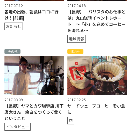
2017.07.12
2017.04.18
各地の出張、朝食はココに行
【長野】「バリスタのお仕事と
け！[前編]
は」丸山珈琲イベントレポー
ト ～「心」を込めてコーヒー
お知らせ
を淹れる～
地域情報
その他
北九州
2017.03.09
2017.02.25
【長野】ヤマとカワ珈琲店 川下
サードウェーブコーヒーを小倉
康太さん 余白をつくって働く
に
ということ
店
インタビュー