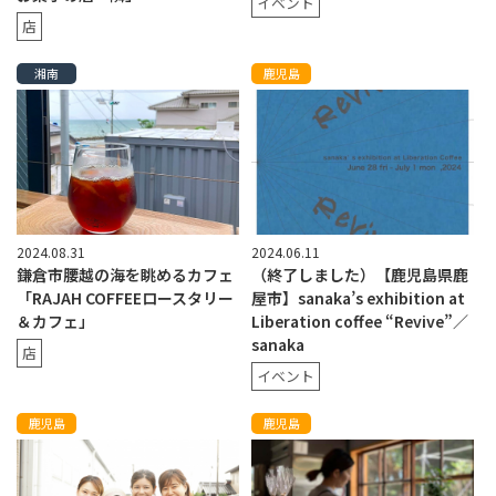
イベント
店
湘南
鹿児島
2024.08.31
2024.06.11
鎌倉市腰越の海を眺めるカフェ
（終了しました）【鹿児島県鹿
「RAJAH COFFEEロースタリー
屋市】sanaka’s exhibition at
＆カフェ」
Liberation coffee “Revive”／
sanaka
店
イベント
鹿児島
鹿児島