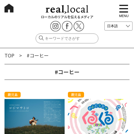
t
o
g
MENU
ローカルのリアルを伝えるメディア
g
l
e
n
a
v
i
g
TOP
> #コーヒー
a
t
i
o
#コーヒー
n
鹿児島
鹿児島