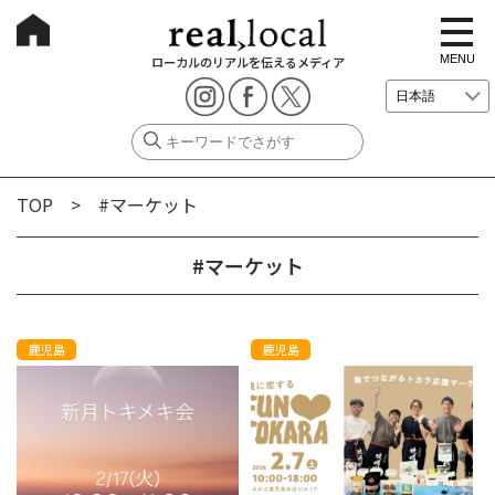
t
o
g
MENU
ローカルのリアルを伝えるメディア
g
l
e
n
a
v
i
g
TOP
> #マーケット
a
t
i
o
#マーケット
n
鹿児島
鹿児島