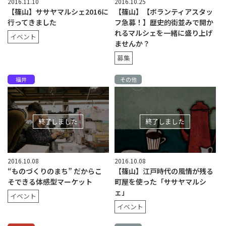
2016.11.10
2016.10.25
【篠山】ササヤマルシェ2016に
【篠山】【ボランティアスタッ
行ってきました
フ急募！】歴史的街並みで開か
れるマルシェを一緒に盛り上げ
イベント
ませんか？
募集
福井
その他
終了しました
終了しました
2016.10.08
2016.10.08
“ものづくりのまち” だからこ
【篠山】江戸時代の風情が残る
そできる体感型マーケット
町屋を使った「ササヤマルシ
ェ」
イベント
イベント