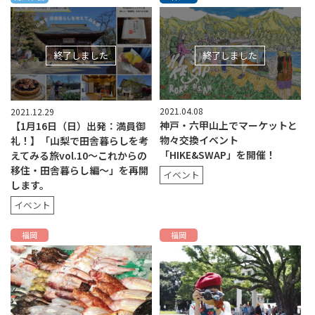
終了しました
終了しました
2021.04.08
2021.12.29
神戸・六甲山上でマーケットと
【1月16日（日）出発：満員御
物々交換イベント
礼！】「山梨で田舎暮らしを考
「HIKE&SWAP」を開催！
えてみる旅vol.10～これからの
移住・田舎暮らし編～」を再開
イベント
します。
イベント
福岡
福岡