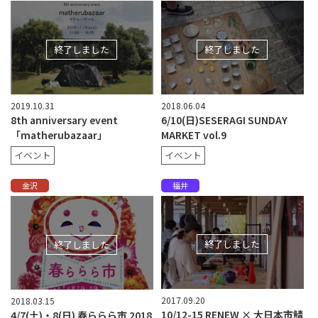
終了しました
終了しました
2019.10.31
2018.06.04
8th anniversary event
6/10(日)SESERAGI SUNDAY
「matherubazaar」
MARKET vol.9
イベント
イベント
金沢
福井
終了しました
終了しました
2017.09.20
2018.03.15
10/12-15 RENEW × 大日本市鯖
4/7(土)・8(日) 春ららら市 2018