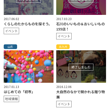
2017.06.02
2017.03.23
くらしのたからものを探そう。
石川のいいもの＆おいしいもの
155店！
イベント
イベント
山形
北九州
終了しました
2017.01.13
2016.12.06
はじめての「初市」
大自然のなかで開かれる贈り物
展
地域情報
イベント