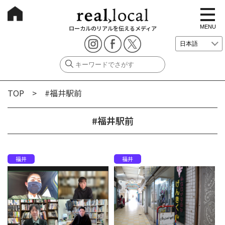
t
o
g
MENU
ローカルのリアルを伝えるメディア
g
l
e
n
a
v
i
g
TOP
> #福井駅前
a
t
i
o
#福井駅前
n
福井
福井