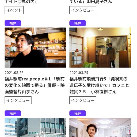
ナイト＠丸の内」
ている」山田夏子さん
イベント
インタビュー
福井
福井
2021.08.26
2021.03.29
福井駅前realpeople＃1 「駅前
福井駅前浪漫飛行5「純喫茶の
の変化を映画で撮る」俳優・映
遺伝子を受け継いで」カフェと
画監督片山享さん
雑貨３５ 小林直樹さん
インタビュー
インタビュー
福井
福井