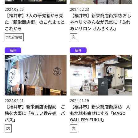
2024.03.05
2024.02.23
【福井市】3人の研究者から見
【福井市】新栄商店街探訪 おし
た「新栄商店街」のこれまでと
ゃべりでみんなが元気に「ふれ
これから
あいサロン げんきくん」
地域情報
店
福井
福井
2024.02.01
2024.01.19
【福井市】新栄商店街探訪 ご
【福井市】新栄商店街探訪 人
縁を大事に「ちょい呑み処 バ
も地球も幸せにする「MAGO
バズ」
GALLERY FUKUI」
店
店