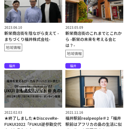
2023.06.10
2023.05.09
新栄商店街を陰ながら支えて -
新栄商店街のこれまでとこれか
まちづくり福井株式会社-
ら -新栄の未来を考える会と
は？-
地域情報
地域情報
福井
福井
終了しました
2022.02.03
2021.11.16
★終了しました★DiscoveRe-
福井駅前realpeople＃2「福井
FUKUI2022「FUKUI逆参勤交代
駅前はアフリカの島の生活に似