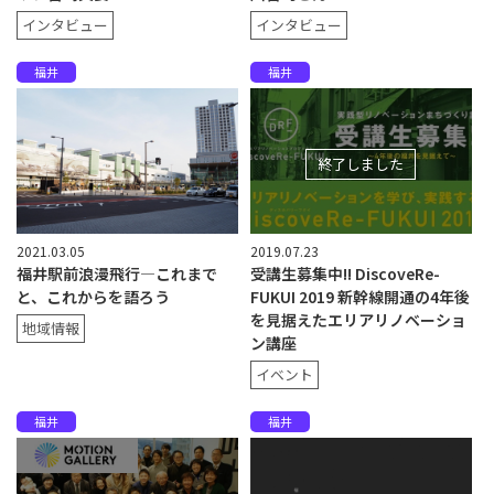
インタビュー
インタビュー
福井
福井
終了しました
2021.03.05
2019.07.23
福井駅前浪漫飛行—これまで
受講生募集中!! DiscoveRe-
と、これからを語ろう
FUKUI 2019 新幹線開通の4年後
を見据えたエリアリノベーショ
地域情報
ン講座
イベント
福井
福井