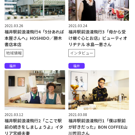
2021.03.26
2021.03.24
福井駅前浪漫飛行4「5分あれば
福井駅前浪漫飛行3「母から受
本屋さんへ」HOSHIDO／勝木
け継ぐ心とお店」ビューティオ
書店本店
リヂナル 水島一恵さん
地域情報
インタビュー
福井
福井
2021.03.12
2021.03.08
福井駅前浪漫飛行2「ここで駅
福井駅前浪漫飛行1「僕は駅前
前の続きをしましょうよ」イタ
が好きだった」BON COFFEE山
リア宮崎夫妻
川哲司さん