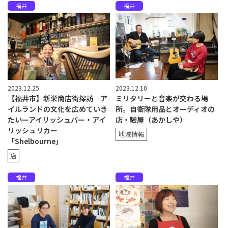
福井
福井
2023.12.25
2023.12.10
【福井市】新栄商店街探訪 ア
ミリタリーと音楽が交わる場
イルランドの文化を広めていき
所。自衛隊用品とオーディオの
たいーアイリッシュバー・アイ
店・驗屋（あかしや）
リッシュリカー
地域情報
「Shelbourne」
店
福井
福井