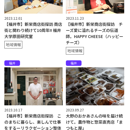
2023.12.01
2023.11.23
【福井市】新栄商店街探訪 商店
【福井市】新栄商店街探訪 チ
街と関わり続けて10周年!! 福井
ーズ愛に溢れるチーズの伝道
大学原田研究室
師。HAPPY CHEESE（ハッピー
チーズ）
地域情報
地域情報
福井
福井
2023.10.17
2023.09.27
【福井市】新栄商店街探訪 こ
大野のおかあさんの味を届け続
のまちに暮らし、楽しんで仕事
けて。農作物と惣菜直売店「ま
をするーリラクゼーション整体
つもと屋」