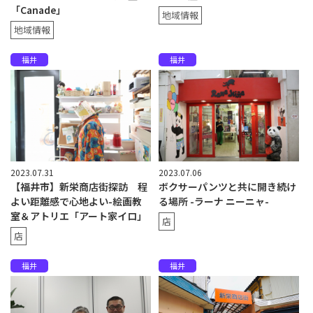
「Canade」
地域情報
地域情報
福井
福井
2023.07.31
2023.07.06
【福井市】新栄商店街探訪 程
ボクサーパンツと共に開き続け
よい距離感で心地よい-絵画教
る場所 -ラーナ ニーニャ-
室＆アトリエ「アート家イロ」
店
店
福井
福井