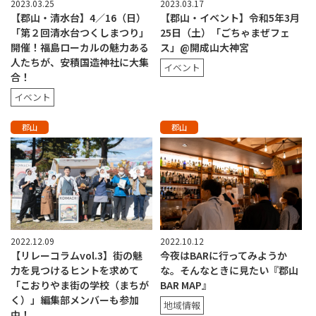
2023.03.25
2023.03.17
【郡山・清水台】4／16（日）
【郡山・イベント】令和5年3月
「第２回清水台つくしまつり」
25日（土）「ごちゃまぜフェ
開催！福島ローカルの魅力ある
ス」@開成山大神宮
人たちが、安積国造神社に大集
イベント
合！
イベント
郡山
郡山
2022.12.09
2022.10.12
【リレーコラムvol.3】街の魅
今夜はBARに行ってみようか
力を見つけるヒントを求めて
な。そんなときに見たい『郡山
「こおりやま街の学校（まちが
BAR MAP』
く）」編集部メンバーも参加
地域情報
中！