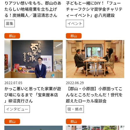
りアツい想いをもち、郡山のあ
子どもと一緒にDIY！「フュー
たらしい地場産業を立ち上げ
チャーフクシマ奨学金チャリテ
る！炭焼職人／蓮沼清志さん
ィーイベント」@八光建設
募集
イベント
郡山
郡山
2022.07.05
2022.06.29
かっこ悪いと思ってた家業が遊
【郡山・小原田】小原田ってこ
び場になるまで 「宝来屋本店
んなところだったんだ！世代を
」柳沼真行さん
超えたローカル座談会
インタビュー
宿・拠点
郡山
郡山