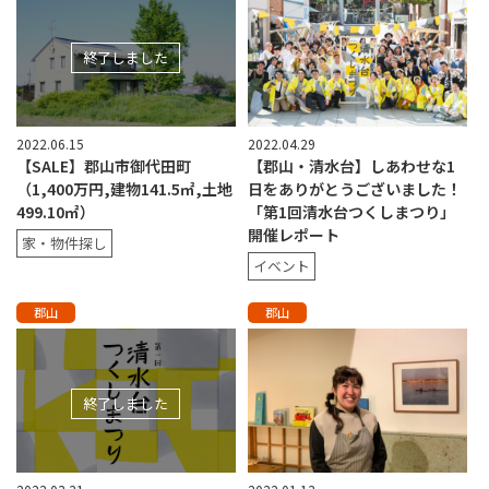
終了しました
2022.06.15
2022.04.29
【SALE】郡山市御代田町
【郡山・清水台】しあわせな1
（1,400万円,建物141.5㎡,土地
日をありがとうございました！
499.10㎡）
「第1回清水台つくしまつり」
開催レポート
家・物件探し
イベント
郡山
郡山
終了しました