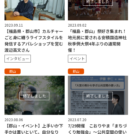
終了しました
2023.09.11
2023.09.02
【福島県・郡山市】カルチャー
「福島・郡山」祭好き集まれ！
ごと身に纏うライフスタイルを
地元民に愛される安積国造神社
発信するアパレショップを営む
秋季例大祭4年ぶりの通常開
渡辺高文さん
催！
インタビュー
イベント
郡山
郡山
終了しました
終了しました
2023.08.06
2023.07.20
【郡山・イベント】上手いか下
7/29開催 こおりやま「まちづ
手かは置いといて。自分なり
くり勉強会」〜公共空間の使い