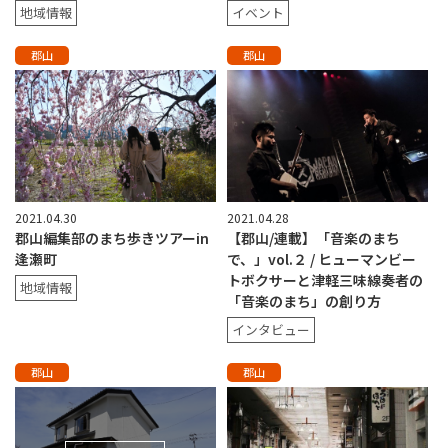
地域情報
イベント
郡山
郡山
2021.04.30
2021.04.28
郡山編集部のまち歩きツアーin
【郡山/連載】「音楽のまち
逢瀬町
で、」vol.２ / ヒューマンビー
トボクサーと津軽三味線奏者の
地域情報
「音楽のまち」の創り方
インタビュー
郡山
郡山