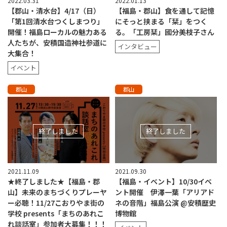
2022.03.31
2022.01.13
【郡山・清水台】4/17（日）
【福島・郡山】食を通して記憶
「第1回清水台つくしまつり」
にそっと挟まる「栞」をつく
開催！福島ローカルの魅力ある
る。「工房栞」國分美枝子さん
人たちが、安積国造神社参道に
インタビュー
大集合！
イベント
郡山
郡山
終了しました
終了しました
2021.11.09
2021.09.30
★終了しました★【福島・郡
【福島・イベント】10/30イベ
山】未来のまちづくりプレーヤ
ント開催 伊澤一葉「アリアド
ー必聴！11/27こおりやま街の
ネの音階」福島公演 @安積歴史
学校 presents「まちのあれこ
博物館
れ談話室」参加者大募集！！！