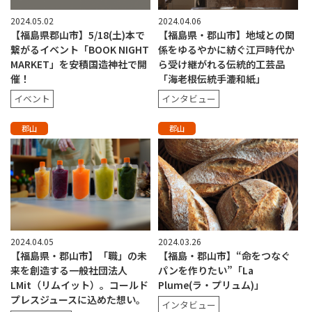
2024.05.02
2024.04.06
【福島県郡山市】5/18(土)本で
【福島県・郡山市】地域との関
繋がるイベント「BOOK NIGHT
係をゆるやかに紡ぐ江戸時代か
MARKET」を安積国造神社で開
ら受け継がれる伝統的工芸品
催！
「海老根伝統手漉和紙」
イベント
インタビュー
郡山
郡山
2024.04.05
2024.03.26
【福島県・郡山市】「職」の未
【福島・郡山市】“命をつなぐ
来を創造する一般社団法人
パンを作りたい”「La
LMit（リムイット）。コールド
Plume(ラ・プリュム)」
プレスジュースに込めた想い。
インタビュー