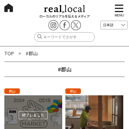
t
o
g
MENU
ローカルのリアルを伝えるメディア
g
l
e
n
a
v
i
g
TOP
> #郡山
a
t
i
o
#郡山
n
郡山
郡山
終了しました