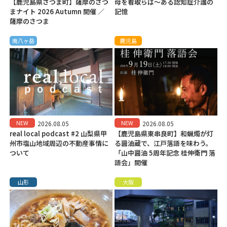
【鹿児島県さつま町】薩摩のさつ
母を看取らば～ある認知症介護の
まナイト 2026 Autumn 開催 ／
記憶
薩摩のさつま
南八ヶ岳
鹿児島
NEW
NEW
2026.08.05
2026.08.05
real local podcast #2 山梨県甲
【鹿児島県東串良町】和蝋燭が灯
州市塩山地域周辺の不動産事情に
る醤油蔵で、江戸落語を味わう。
ついて
「山中醤油 5周年記念 桂伸衛門 落
語会」開催
山形
大阪