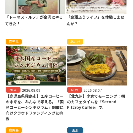
「トーマス・ルフ」が金沢にやっ
「金澤ふうライフ」を体験しませ
てきた！
んか？
鹿児島
北九州
NEW
NEW
2026.08.09
2026.08.07
【鹿児島県霧島市】国産コーヒー
【北九州】小倉でモーニング！朝
の未来を、みんなで考える。「国
のカフェタイムを「Second
産コーヒーシンポジウム」開催に
Fitzroy Coffee」で。
向けクラウドファンディングに挑
戦
鹿児島
山形