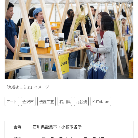
「九谷よこちょ」イメージ
アート
金沢市
伝統工芸
石川県
九谷焼
KUTANism
会場
石川県能美市・小松市各所