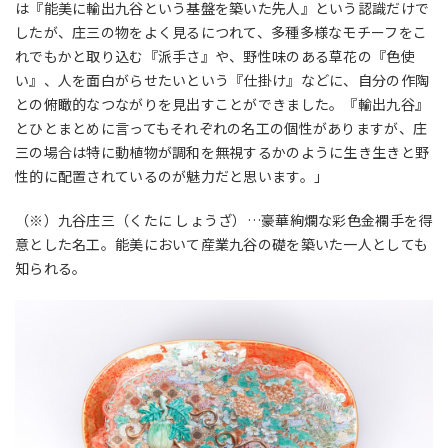
は『能美に輸出九谷という基盤を築いた先人』という認識だけで
したが、庄三の物をよく見るにつれて、多種多様なモチーフをこ
れでもかと取り込む『派手さ』や、野性味のある草花の『色使
い』、人を面白がらせたいという『仕掛け』などに、自分の作陶
との俯瞰的なつながりを見出すことができました。『輸出九谷』
とひとまとめに言ってもそれぞれの名工の個性がありますが、庄
三の場合は特に動植物が調和を無視するかのように生き生きと野
性的に配置されているのが魅力だと思います。」
（※）九谷庄三
（くたに しょうざ）
…豪華絢爛な彩色金襴手を得
意とした名工。能美において産業九谷の礎を築いた一人としても
知られる。