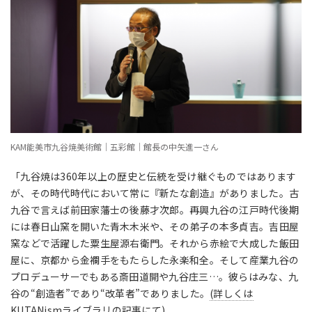
KAM能美市九谷焼美術館｜五彩館｜館長の中矢進一さん
「九谷焼は360年以上の歴史と伝統を受け継ぐものではあります
が、その時代時代において常に『新たな創造』がありました。古
九谷で言えば前田家藩士の
後藤才次郎。再興九谷の江戸時代後期
には春日山窯を開いた青木木米や、その弟子の本多貞吉。吉田屋
窯などで活躍した粟生屋源右衛門。それから赤絵で大成した飯田
屋に、京都から金襴手をもたらした永楽和全。そして産業九谷の
プロデューサーでもある斎田道開や九谷庄三…
。彼らはみな、九
谷の“創造者”であり“改革者”でありました。
(詳しくは
KUTANismライブラリの記事にて)