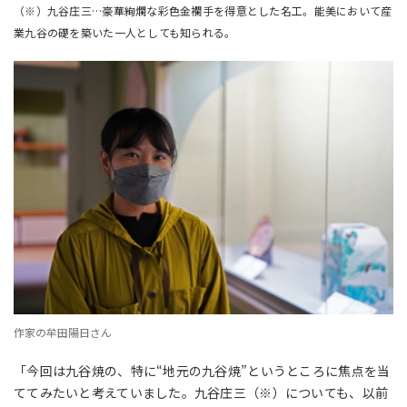
（※）九谷庄三…豪華絢爛な彩色金襴手を得意とした名工。能美において産
業九谷の礎を築いた一人としても知られる。
作家の牟田陽日さん
「今回は九谷焼の、特に“地元の九谷焼”というところに焦点を当
ててみたいと考えていました。九谷庄三
（※）
についても、
以前