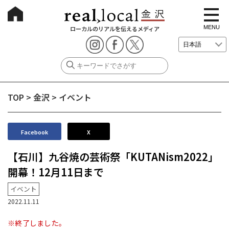
t
o
g
MENU
ローカルのリアルを伝えるメディア
g
l
e
n
a
v
i
g
TOP
>
金沢
>
イベント
a
t
i
o
n
Facebook
X
【石川】九谷焼の芸術祭「KUTANism2022」
開幕！12月11日まで
イベント
2022.11.11
※終了しました。