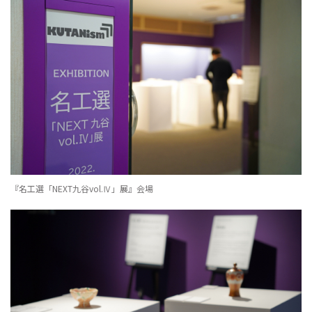
『名工選「NEXT九谷vol.Ⅳ」展』会場