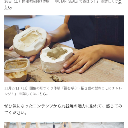
26日（土）開催の
絵付け体験「『
KUTANI SEAL
』
で遊ぼう！
」 ※詳しくは
こ
ちら
。
11月27日（日）開催の形づくり体験「福を呼ぶ・招き猫の型おこしにチャレ
ンジ！」
※詳しくは
こちら
。
ぜひ気になったコンテンツから九谷焼の魅力に触れて、感じてみ
てください。