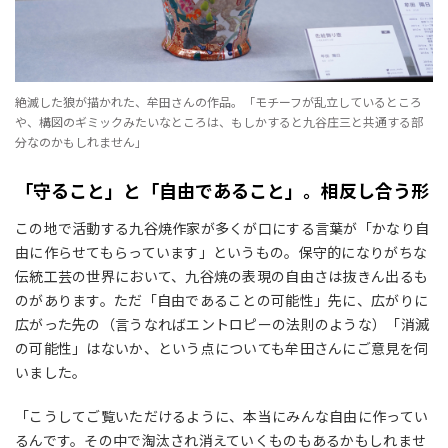
絶滅した狼が描かれた、牟田さんの作品。「モチーフが乱立しているところ
や、構図のギミックみたいなところは、もしかすると九谷庄三と共通する部
分なのかもしれません」
「守ること」と「自由であること」。相反し合う形
この地で活動する九谷焼作家が多くが口にする言葉が「かなり自
由に作らせてもらっています」というもの。保守的になりがちな
伝統工芸の世界において、九谷焼の表現の自由さは抜きん出るも
のがあります。ただ「自由であることの可能性」先に、広がりに
広がった先の（言うなればエントロピーの法則のような）「消滅
の可能性」はないか、という点についても牟田さんにご意見を伺
いました。
「こうしてご覧いただけるように、本当にみんな自由に作ってい
るんです。その中で淘汰され消えていくものもあるかもしれませ