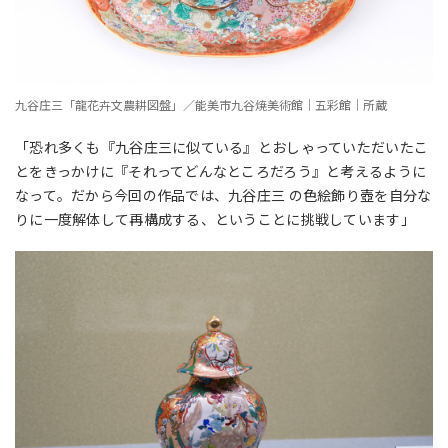
九谷庄三「龍花卉文農耕図盤」／能美市九谷焼美術館｜五彩館｜所蔵
「恐れ多くも『九谷庄三に似ている』とおしゃっていただいたこ
とをきっかけに『それってどんなところだろう』と考えるように
なって。だから今回の作品では、九谷庄三 の色絵飾り壺を自分な
りに一度解体して再構成する、ということに挑戦しています」